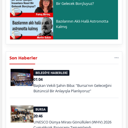
Bir Gelecek Borçluyuz?
Bazılarının Aklı Halâ Astronotta
Kalmış
Son Haberler
BELEDİYE HABERLERİ
01:04
Başkan Vekili Şahin Biba: "Bursa'nın Geleceğini
Bütüncül Bir Anlayışla Planlıyoruz"
BURSA
20:46
UNESCO Dünya Mirası Gönüllüleri (WHV) 2026
Cumalıkızık Programı Tamamlandı.