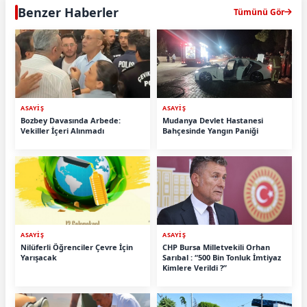
Benzer Haberler
Tümünü Gör
ASAYİŞ
ASAYİŞ
Bozbey Davasında Arbede:
Mudanya Devlet Hastanesi
Vekiller İçeri Alınmadı
Bahçesinde Yangın Paniği
ASAYİŞ
ASAYİŞ
Nilüferli Öğrenciler Çevre İçin
CHP Bursa Milletvekili Orhan
Yarışacak
Sarıbal : “500 Bin Tonluk İmtiyaz
Kimlere Verildi ?”