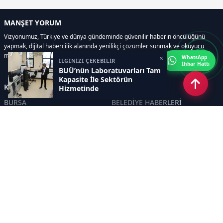
MANŞET YORUM
Vizyonumuz, Türkiye ve dünya gündeminde güvenilir haberin öncülüğünü
yapmak, dijital habercilik alanında yenilikçi çözümler sunmak ve okuyucu
memnuniyetini her zaman ön planda tutmaktır..
×
WhatsApp
İLGİNİZİ ÇEKEBİLİR
İhbar Hattı
BUÜ’nün Laboratuvarları Tam
Kapasite İle Sektörün
Kategoriler
Hizmetinde
BURSA
BELEDİYE HABERLERİ
YEREL
POLİTİKA
EKONOMİ
ULUSAL
DÜNYA
GÜNDEM
SON DAKİKA
MANŞET
ASAYİŞ
KÜLTÜR SANAT
TURİZM
TARİH
MAGAZİN
GÜNCEL