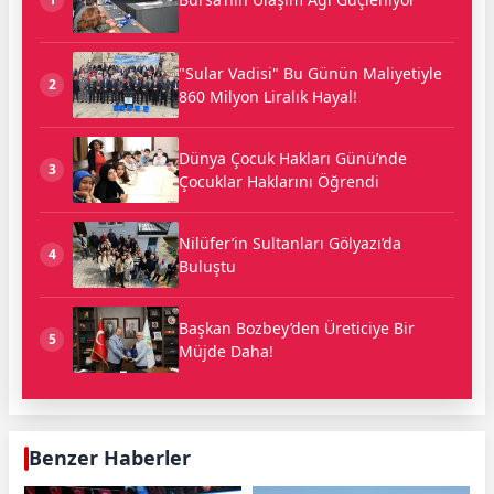
"Sular Vadisi" Bu Günün Maliyetiyle
2
860 Milyon Liralık Hayal!
Dünya Çocuk Hakları Günü’nde
3
Çocuklar Haklarını Öğrendi
Nilüfer’in Sultanları Gölyazı’da
4
Buluştu
Başkan Bozbey’den Üreticiye Bir
5
Müjde Daha!
Benzer Haberler