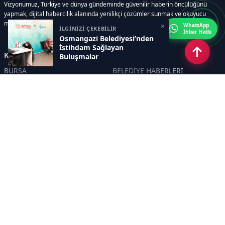
Vizyonumuz, Türkiye ve dünya gündeminde güvenilir haberin öncülüğünü
yapmak, dijital habercilik alanında yenilikçi çözümler sunmak ve okuyucu
memnuniyetini her zaman ön planda tutmaktır..
×
WhatsApp
İLGİNİZİ ÇEKEBİLİR
İhbar Hattı
Osmangazi Belediyesi’nden
İstihdam Sağlayan
Kategoriler
Buluşmalar
BURSA
BELEDİYE HABERLERİ
YEREL
POLİTİKA
EKONOMİ
ULUSAL
DÜNYA
GÜNDEM
SON DAKİKA
MANŞET
ASAYİŞ
KÜLTÜR SANAT
TURİZM
TARİH
MAGAZİN
GÜNCEL
RÖPORTAJ
EĞİTİM
KADIN
ÇOCUK