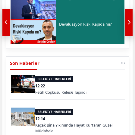
Devalüasyon Riski Kapıda mı?
Son Haberler
BELEDİYE HABERLERİ
12:22
Fetih Coşkusu Keles’e Taşındı
BELEDİYE HABERLERİ
12:14
Kaçak Bina Yıkımında Hayat Kurtaran Güzel
Müdahale