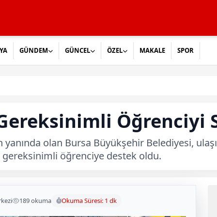
YA
GÜNDEM
GÜNCEL
ÖZEL
MAKALE
SPOR
Gereksinimli Öğrenciyi S
n yanında olan Bursa Büyükşehir Belediyesi, ul
 gereksinimli öğrenciye destek oldu.
kezi
189 okuma
Okuma Süresi: 1 dk