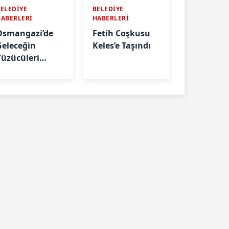
ELEDİYE
BELEDİYE
HABERLERİ
HABERLERİ
Osmangazi’de
Fetih Coşkusu
Geleceğin
Keles’e Taşındı
Yüzücüleri
ertifikalarını
Aldı