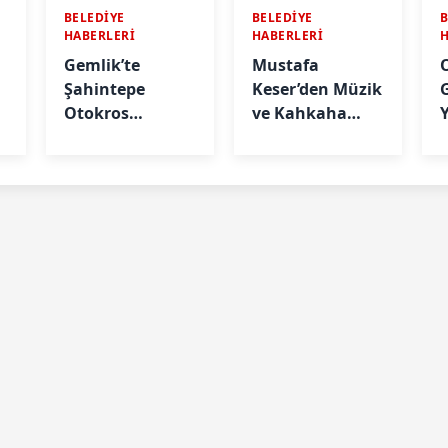
BELEDİYE
BELEDİYE
B
HABERLERİ
HABERLERİ
Gemlik’te
Mustafa
Şahintepe
Keser’den Müzik
Otokros
ve Kahkaha
Heyecanı
Dolu Gece
S