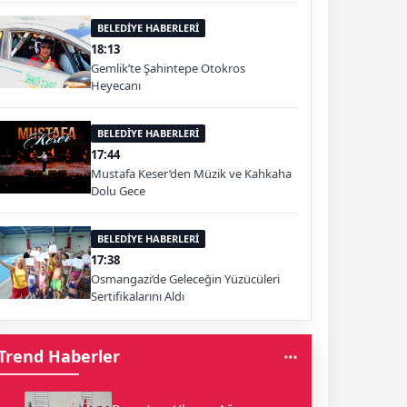
BELEDİYE HABERLERİ
18:13
Gemlik’te Şahintepe Otokros
Heyecanı
BELEDİYE HABERLERİ
17:44
Mustafa Keser’den Müzik ve Kahkaha
Dolu Gece
BELEDİYE HABERLERİ
17:38
Osmangazi’de Geleceğin Yüzücüleri
Sertifikalarını Aldı
Trend Haberler