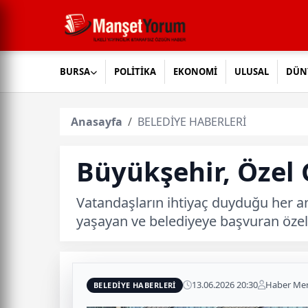
BURSA
POLİTİKA
EKONOMİ
ULUSAL
DÜN
Anasayfa
BELEDİYE HABERLERİ
Büyükşehir, Özel 
Vatandaşların ihtiyaç duyduğu her a
yaşayan ve belediyeye başvuran özel
13.06.2026 20:30
Haber Mer
BELEDİYE HABERLERİ