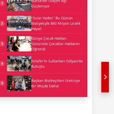
Bursa’nın Ulaşım Ağı
1
Güçleniyor
"Sular Vadisi" Bu Günün
Maliyetiyle 860 Milyon Liralık
2
Hayal!
Dünya Çocuk Hakları
Günü’nde Çocuklar Haklarını
3
Öğrendi
Nilüfer’in Sultanları Gölyazı’da
4
Buluştu
Başkan Bozbey’den Üreticiye
5
Bir Müjde Daha!