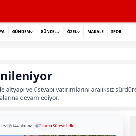
YA
GÜNDEM
GÜNCEL
ÖZEL
MAKALE
SPOR
enileniyor
e altyapı ve üstyapı yatırımlarını aralıksız sürd
alarına devam ediyor.
kezi
144 okuma
Okuma Süresi: 1 dk