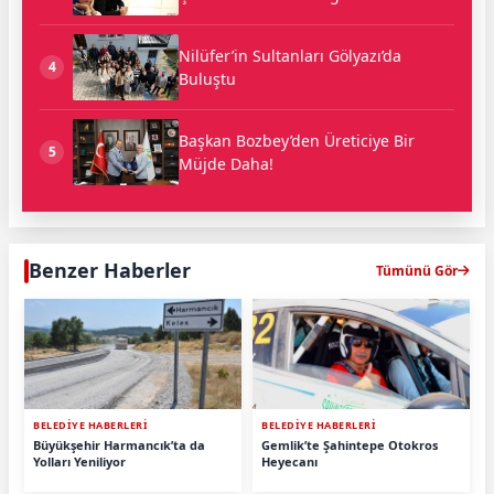
Nilüfer’in Sultanları Gölyazı’da
4
Buluştu
Başkan Bozbey’den Üreticiye Bir
5
Müjde Daha!
Benzer Haberler
Tümünü Gör
BELEDİYE HABERLERİ
BELEDİYE HABERLERİ
Büyükşehir Harmancık’ta da
Gemlik’te Şahintepe Otokros
Yolları Yeniliyor
Heyecanı