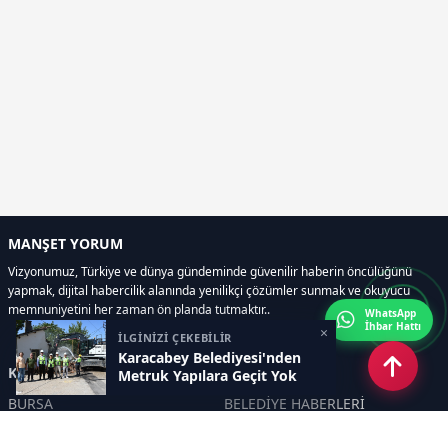
MANŞET YORUM
Vizyonumuz, Türkiye ve dünya gündeminde güvenilir haberin öncülüğünü
yapmak, dijital habercilik alanında yenilikçi çözümler sunmak ve okuyucu
memnuniyetini her zaman ön planda tutmaktır..
WhatsApp
İhbar Hattı
×
İLGİNİZİ ÇEKEBİLİR
Karacabey Belediyesi'nden
Kategoriler
Metruk Yapılara Geçit Yok
BURSA
BELEDİYE HABERLERİ
YEREL
POLİTİKA