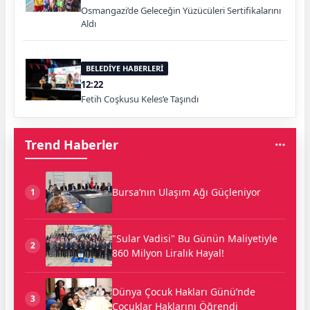
Osmangazi’de Geleceğin Yüzücüleri Sertifikalarını
Aldı
BELEDİYE HABERLERİ
12:22
Fetih Coşkusu Keles’e Taşındı
Trend Haberler
Bursa’nın Ulaşım Ağı Güçleniyor
1
"Sular Vadisi" Bu Günün Maliyetiyle
2
860 Milyon Liralık Hayal!
Dünya Çocuk Hakları Günü’nde
3
Çocuklar Haklarını Öğrendi