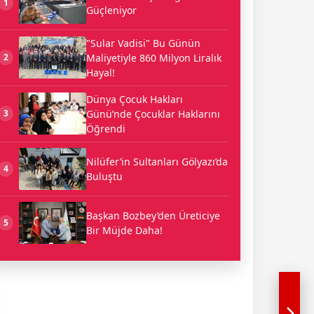
1
Güçleniyor
"Sular Vadisi" Bu Günün
Maliyetiyle 860 Milyon Liralık
2
Hayal!
Dünya Çocuk Hakları
Günü’nde Çocuklar Haklarını
3
Öğrendi
Nilüfer’in Sultanları Gölyazı’da
4
Buluştu
Başkan Bozbey’den Üreticiye
5
Bir Müjde Daha!