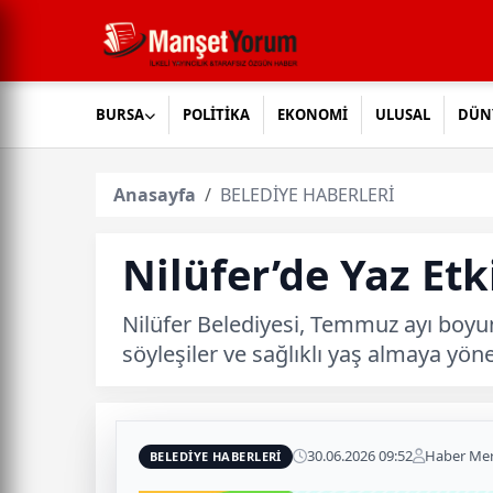
BURSA
POLİTİKA
EKONOMİ
ULUSAL
DÜN
Anasayfa
BELEDİYE HABERLERİ
Nilüfer’de Yaz Etk
Nilüfer Belediyesi, Temmuz ayı boyunc
söyleşiler ve sağlıklı yaş almaya yöne
30.06.2026 09:52
Haber Mer
BELEDİYE HABERLERİ