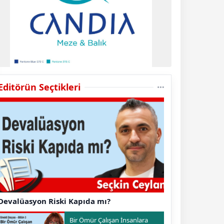
Editörün Seçtikleri
Devalüasyon Riski Kapıda mı?
Bir Ömür Çalışan İnsanlara