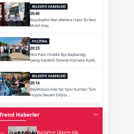
BELEDİYE HABERLERİ
20:40
Büyükşehir'den Afetlere Hazır İki Yeni
Mobil Araç
POLİTİKA
20:23
Yeni Parti Fındıklı İlçe Başkanlığı,
Geniş Katılımlı Törenle Hizmete Açıldı.
BELEDİYE HABERLERİ
20:14
Beylikdüzü'nde Yaz Spor Kursları Tüm
Hızıyla Devam Ediyor....
Trend Haberler
Bursa’nın Ulaşım Ağı