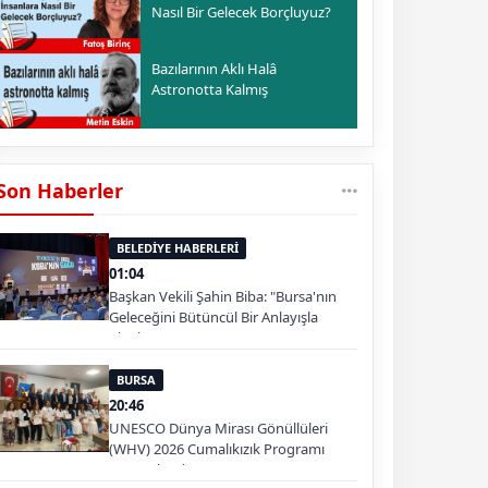
Nasıl Bir Gelecek Borçluyuz?
Bazılarının Aklı Halâ
Astronotta Kalmış
Son Haberler
BELEDİYE HABERLERİ
01:04
Başkan Vekili Şahin Biba: "Bursa'nın
Geleceğini Bütüncül Bir Anlayışla
Planlıyoruz"
BURSA
20:46
UNESCO Dünya Mirası Gönüllüleri
(WHV) 2026 Cumalıkızık Programı
Tamamlandı.