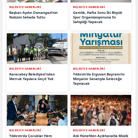
BELEDİYE HABERLERİ
BELEDİYE HABERLERİ
Başkan Aydın Osmangazi’nin
Gemlik, Hafta Sonu İki Büyük
Nabzını Sahada Tuttu
Spor Organizasyonuna Ev
Sahipliği Yapacak
BELEDİYE HABERLERİ
BELEDİYE HABERLERİ
Karacabey Belediyesi'nden
Yıldırım'da Erguvan Bayramı’nı
Metruk Yapılara Geçit Yok
Minyatür Sanatıyla Geleceğe
Taşınacak
BELEDİYE HABERLERİ
BELEDİYE HABERLERİ
Yıldırım'da Çocuklar Hem
Aslı Hünel’den Açıkhava’da Müzik