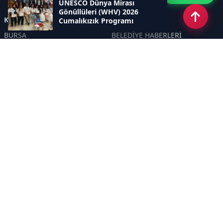
UNESCO Dünya Mirası
Gönüllüleri (WHV) 2026
Kategoriler
Cumalıkızık Programı
Tamamlandı.
BURSA
BELEDİYE HABERLERİ
YEREL
POLİTİKA
EKONOMİ
ULUSAL
DÜNYA
GÜNDEM
SON DAKİKA
MANŞET
ASAYİŞ
KÜLTÜR SANAT
TURİZM
TARİH
MAGAZİN
GÜNCEL
RÖPORTAJ
EĞİTİM
KADIN
ÇOCUK
YAŞAM
SAĞLIK
ÇEVRE
DOĞA