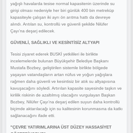
yağışlı havalarda tesise normal kapasitenin üzerinde su
girişi olması nedeniyle her biri günlük 400 bin metreküp
kapasiteyle çalışan iki ayrı ön arıtma hattı da devreye
alındı. Arıtılan su, kontrollü ve güvenli şekilde Nilüfer
Çayı’na deşarj edilecek.
GÜVENLİ, SAĞLIKLI VE KESİNTİSİZ ALTYAPI
Tesisi ziyaret ederek BUSKİ yetkilileri ile birlikte
incelemelerde bulunan Büyükşehir Belediye Başkanı
Mustafa Bozbey, geliştirilen sistemle birlikte bölgede
yaşayan vatandaşların artan nüfus ve yoğun yağışlara
rağmen daha güvenli ve kesintisiz bir atık su altyapısına
kavuşacağını söyledi. Artırılan kapasite sayesinde taşkın ve
kirlilik riskinin de azaltılmış olacağını vurgulayan Başkan
Bozbey, Nilüfer Çayı’na deşarj edilen suyun daha kontrollü
biçimde aktarılacağı için su kalitesinin korunmasına da katkı
sağlanacağını ifade etti.
"ÇEVRE YATIRIMLARINA ÜST DÜZEY HASSASİYET