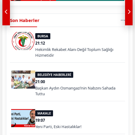
Son Haberler
BURSA
21:12
Hekimlik Rekabet Alanı Değil Toplum Sağlığı
Hizmetidir
BELEDİYE HABERLERİ
21:00
Başkan Aydın Osmangazi’nin Nabzını Sahada
Tuttu
MAKALE
19:07
Yeni Parti, Eski Hastalıklar!