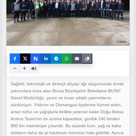
N
Sağlıklı, teknolojik ve dirençli altyapı ağı oluşumunda örnek
yatırımlara imza atan Bursa Büyükşehir Belediyesi BUSKİ
Genel Müdürlüğü, çevre ve insan odaklı yatırımlarını
sürdürüyor. Yıldırım ve Osmangazi ilçelerine hizmet eden,
artan nüfus ve yağışlarla birlikte yetersiz kalan Doğu Atıksu
Arıtma Tesisi’nin ön arıtma kapasitesi, günlük 240 binden
800 bin metreküpe çıkarıldı. Bu sayede kum, yağ ve kaba
atıkların daha da iyi tutulması mümkün hale getirildi. Ayrıca