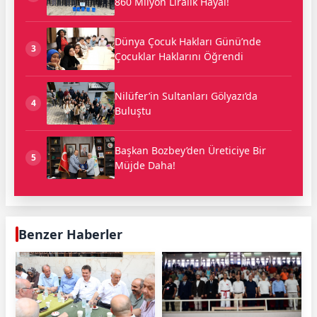
860 Milyon Liralık Hayal!
Dünya Çocuk Hakları Günü’nde
3
Çocuklar Haklarını Öğrendi
Nilüfer’in Sultanları Gölyazı’da
4
Buluştu
Başkan Bozbey’den Üreticiye Bir
5
Müjde Daha!
Benzer Haberler