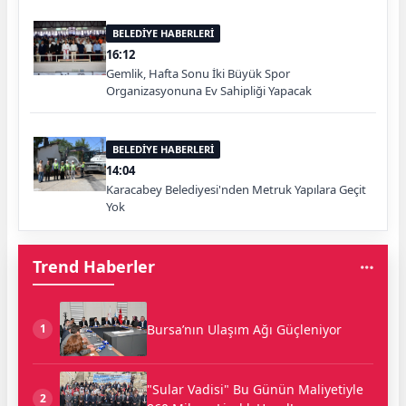
BELEDİYE HABERLERİ
16:12
Gemlik, Hafta Sonu İki Büyük Spor
Organizasyonuna Ev Sahipliği Yapacak
BELEDİYE HABERLERİ
14:04
Karacabey Belediyesi'nden Metruk Yapılara Geçit
Yok
Trend Haberler
Bursa’nın Ulaşım Ağı Güçleniyor
1
"Sular Vadisi" Bu Günün Maliyetiyle
2