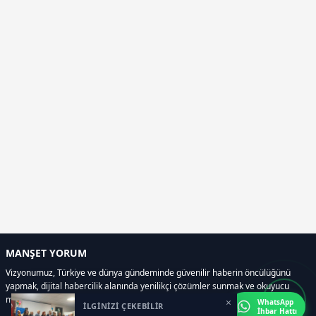
MANŞET YORUM
Vizyonumuz, Türkiye ve dünya gündeminde güvenilir haberin öncülüğünü
yapmak, dijital habercilik alanında yenilikçi çözümler sunmak ve okuyucu
memnuniyetini her zaman ön planda tutmaktır..
×
WhatsApp
İLGİNİZİ ÇEKEBİLİR
İhbar Hattı