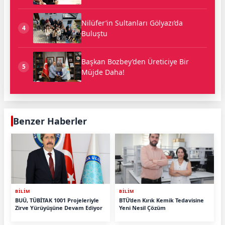
Nilüfer’in Sultanları Gölyazı’da
4
Buluştu
Başkan Bozbey’den Üreticiye Bir
5
Müjde Daha!
Benzer Haberler
BİLİM
BİLİM
BUÜ, TÜBİTAK 1001 Projeleriyle
BTÜ’den Kırık Kemik Tedavisine
Zirve Yürüyüşüne Devam Ediyor
Yeni Nesil Çözüm