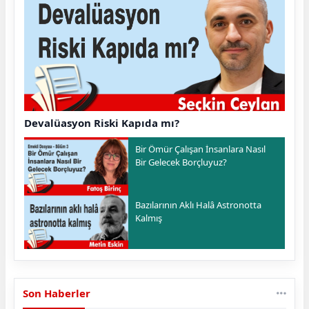
Devalüasyon Riski Kapıda mı?
Bir Ömür Çalışan İnsanlara Nasıl
Bir Gelecek Borçluyuz?
Bazılarının Aklı Halâ Astronotta
Kalmış
Son Haberler