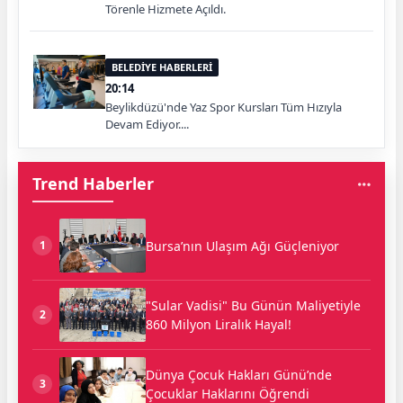
Törenle Hizmete Açıldı.
BELEDİYE HABERLERİ
20:14
Beylikdüzü'nde Yaz Spor Kursları Tüm Hızıyla
Devam Ediyor....
Trend Haberler
Bursa’nın Ulaşım Ağı Güçleniyor
1
"Sular Vadisi" Bu Günün Maliyetiyle
2
860 Milyon Liralık Hayal!
Dünya Çocuk Hakları Günü’nde
3
Çocuklar Haklarını Öğrendi