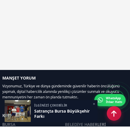
MANŞET YORUM
Vizyonumuz, Türkiye ve dünya gündeminde güvenilir haberin öncülüğünü
yapmak, dijital habercilik alanında yenilikçi çözümler sunmak ve okuyucu
memnuniyetini her zaman ön planda tutmaktır..
WhatsApp
İhbar Hattı
×
İLGİNİZİ ÇEKEBİLİR
Satrançta Bursa Büyükşehir
Kategoriler
Farkı
BURSA
BELEDİYE HABERLERİ