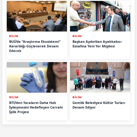
BİLİM
BİLİM
BUÜ’de “Araştırma Ekosistemi”
Başkan Aydın’dan Ayakkabıcı
Kararlılığı Güçlenerek Devam
Esnafına Yeni Yer Müjdesi
Edecek
BİLİM
BİLİM
BTÜ’den Yaraların Daha Hızlı
Gemlik Belediyesi Kültür Turları
İyileşmesini Hedefleyen Cerrahi
Devam Ediyor
İplik Projesi