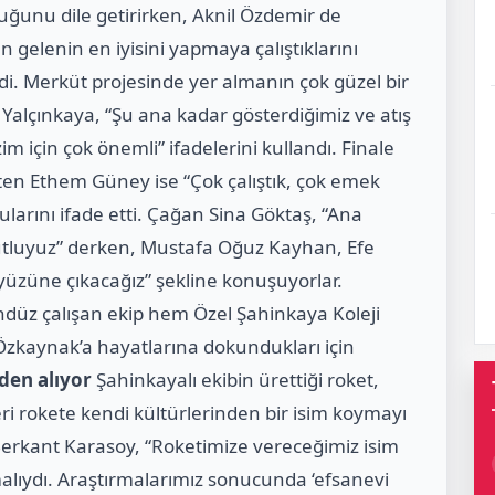
ğunu dile getirirken, Aknil Özdemir de
n gelenin en iyisini yapmaya çalıştıklarını
edi. Merküt projesinde yer almanın çok güzel bir
Yalçınkaya, “Şu ana kadar gösterdiğimiz ve atış
için çok önemli” ifadelerini kullandı. Finale
ten Ethem Güney ise “Çok çalıştık, çok emek
ularını ifade etti. Çağan Sina Göktaş, “Ana
utluyuz” derken, Mustafa Oğuz Kayhan, Efe
üzüne çıkacağız” şekline konuşuyorlar.
ndüz çalışan ekip hem Özel Şahinkaya Koleji
kaynak’a hayatlarına dokundukları için
den alıyor
Şahinkayalı ekibin ürettiği roket,
leri rokete kendi kültürlerinden bir isim koymayı
 Berkant Karasoy, “Roketimize vereceğimiz isim
malıydı. Araştırmalarımız sonucunda ‘efsanevi