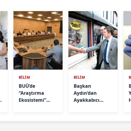
BİLİM
BİLİM
BUÜ’de
Başkan
“Araştırma
Aydın’dan
Ekosistemi”
Ayakkabıcı
H
Kararlılığı
Esnafına Yeni
Güçlenerek
Yer Müjdesi
Devam Edecek
C