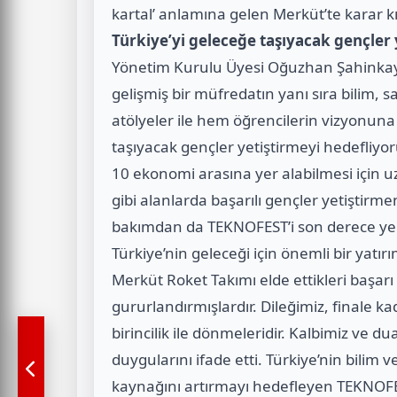
kartal’ anlamına gelen Merküt’te karar kı
Türkiye’yi geleceğe taşıyacak gençler
Yönetim Kurulu Üyesi Oğuzhan Şahinkay
gelişmiş bir müfredatın yanı sıra bilim, 
atölyeler ile hem öğrencilerin vizyonuna
taşıyacak gençler yetiştirmeyi hedefliyor
10 ekonomi arasına yer alabilmesi için uz
gibi alanlarda başarılı gençler yetiştir
bakımdan da TEKNOFEST’i son derece yer
Türkiye’nin geleceği için önemli bir yatı
Merküt Roket Takımı elde ettikleri başarı 
gururlandırmışlardır. Dileğimiz, finale k
birincilik ile dönmeleridir. Kalbimiz ve du
duygularını ifade etti. Türkiye’nin bilim
kaynağını artırmayı hedefleyen TEKNOF