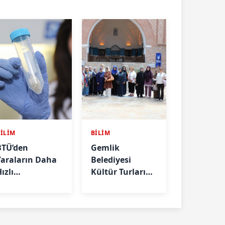
BİLİM
BİLİM
BTÜ’den
Gemlik
Yaraların Daha
Belediyesi
ızlı
Kültür Turları
İyileşmesini
Devam Ediyor
Hedefleyen
errahi İplik
Projesi