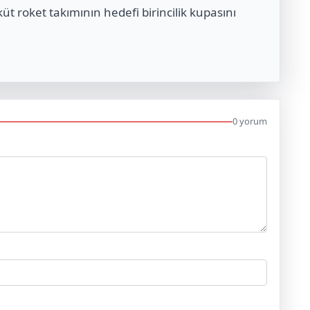
t roket takımının hedefi birincilik kupasını
0 yorum