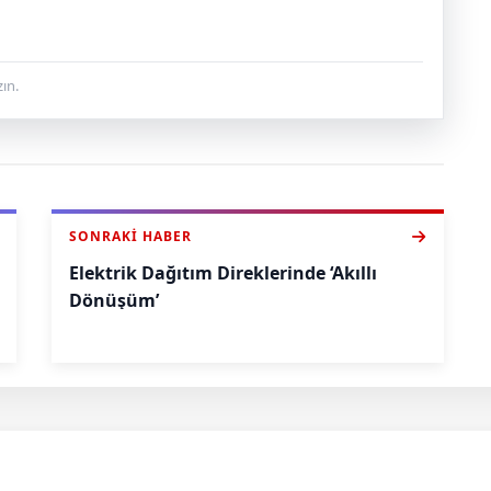
ın.
SONRAKI HABER
Elektrik Dağıtım Direklerinde ‘Akıllı
Dönüşüm’