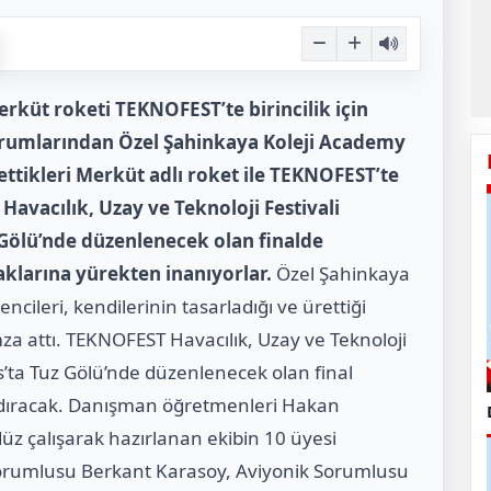
erküt roketi TEKNOFEST’te birincilik için
kurumlarından Özel Şahinkaya Koleji Academy
tikleri Merküt adlı roket ile TEKNOFEST’te
 Havacılık, Uzay ve Teknoloji Festivali
Gölü’nde düzenlenecek olan finalde
aklarına yürekten inanıyorlar.
Özel Şahinkaya
leri, kendilerinin tasarladığı ve ürettiği
mza attı. TEKNOFEST Havacılık, Uzay ve Teknoloji
s’ta Tuz Gölü’nde düzenlenecek olan final
landıracak. Danışman öğretmenleri Hakan
 çalışarak hazırlanan ekibin 10 üyesi
orumlusu Berkant Karasoy, Aviyonik Sorumlusu