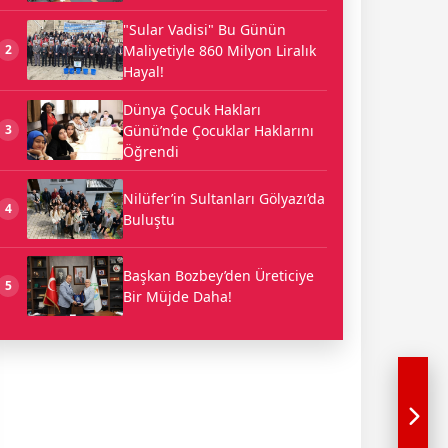
"Sular Vadisi" Bu Günün
Maliyetiyle 860 Milyon Liralık
2
Hayal!
Dünya Çocuk Hakları
Günü’nde Çocuklar Haklarını
3
Öğrendi
Nilüfer’in Sultanları Gölyazı’da
4
Buluştu
Başkan Bozbey’den Üreticiye
5
Bir Müjde Daha!