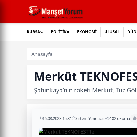
BURSA
POLİTİKA
EKONOMİ
ULUSAL
DÜN
Anasayfa
Merküt TEKNOFES
Şahinkaya’nın roketi Merküt, Tuz Gölü
15.08.2023 15:31
Sistem Yöneticisi
182 okuma