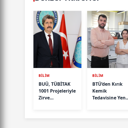
BİLİM
BİLİM
BUÜ, TÜBİTAK
BTÜ’den Kırık
1001 Projeleriyle
Kemik
Zirve
Tedavisine Yeni
Yürüyüşüne
Nesil Çözüm
Devam Ediyor