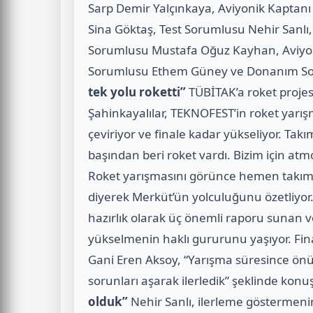
Sarp Demir Yalçınkaya, Aviyonik Kaptanı
Sina Göktaş, Test Sorumlusu Nehir Sanlı
Sorumlusu Mustafa Oğuz Kayhan, Aviyoni
Sorumlusu Ethem Güney ve Donanım So
tek yolu roketti”
TÜBİTAK’a roket projesi
Şahinkayalılar, TEKNOFEST’in roket yarış
çeviriyor ve finale kadar yükseliyor. Ta
başından beri roket vardı. Bizim için at
Roket yarışmasını görünce hemen takımım
diyerek Merküt’ün yolculuğunu özetliyor. 
hazırlık olarak üç önemli raporu sunan ve
yükselmenin haklı gururunu yaşıyor. Fina
Gani Eren Aksoy, “Yarışma süresince önü
sorunları aşarak ilerledik” şeklinde konu
olduk”
Nehir Sanlı, ilerleme göstermeni