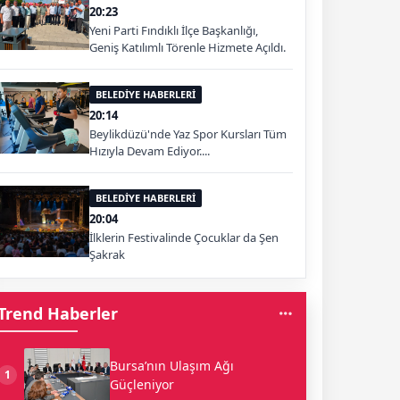
20:23
Yeni Parti Fındıklı İlçe Başkanlığı,
Geniş Katılımlı Törenle Hizmete Açıldı.
BELEDİYE HABERLERİ
20:14
Beylikdüzü'nde Yaz Spor Kursları Tüm
Hızıyla Devam Ediyor....
BELEDİYE HABERLERİ
20:04
İlklerin Festivalinde Çocuklar da Şen
Şakrak
Trend Haberler
Bursa’nın Ulaşım Ağı
1
Güçleniyor