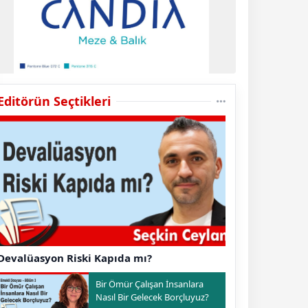
Editörün Seçtikleri
Devalüasyon Riski Kapıda mı?
Bir Ömür Çalışan İnsanlara
Nasıl Bir Gelecek Borçluyuz?