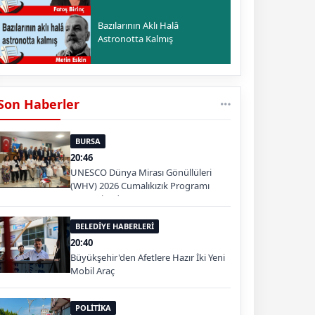
Bazılarının Aklı Halâ
Astronotta Kalmış
Son Haberler
BURSA
20:46
UNESCO Dünya Mirası Gönüllüleri
(WHV) 2026 Cumalıkızık Programı
Tamamlandı.
BELEDİYE HABERLERİ
20:40
Büyükşehir'den Afetlere Hazır İki Yeni
Mobil Araç
POLİTİKA