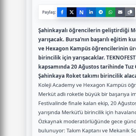
N
Paylaş:
Şahinkayalı öğrencilerin geliştirdiği M
yarışacak.
Bursa’nın başarılı eğitim 
ve Hexagon Kampüs öğrencilerinin üret
birincilik için yarışacaklar. TEKNOFEST
kapsamında 20 Ağustos tarihinde Tuz 
Şahinkaya Roket takımı birincilik alac
Koleji Academy ve Hexagon Kampüs öğrenci
Merküt adlı roketle büyük bir başarıya i
Festivalinde finale kalan ekip, 20 Ağusto
yarışında Merküt’ü birincilik için hava
Özkaynak moderatörlüğünde gece gündüz
bulunuyor: Takım Kaptanı ve Mekanik S