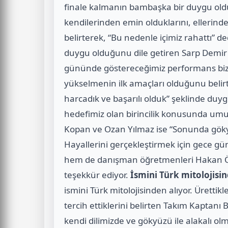
finale kalmanın bambaşka bir duygu oldu
kendilerinden emin olduklarını, ellerinde
belirterek, “Bu nedenle içimiz rahattı” d
duygu olduğunu dile getiren Sarp Demir 
gününde göstereceğimiz performans bizim 
yükselmenin ilk amaçları olduğunu belir
harcadık ve başarılı olduk” şeklinde duyg
hedefimiz olan birincilik konusunda um
Kopan ve Ozan Yılmaz ise “Sonunda göky
Hayallerini gerçekleştirmek için gece gü
hem de danışman öğretmenleri Hakan Öz
teşekkür ediyor.
İsmini Türk mitolojisin
ismini Türk mitolojisinden alıyor. Ürettik
tercih ettiklerini belirten Takım Kaptanı
kendi dilimizde ve gökyüzü ile alakalı ol