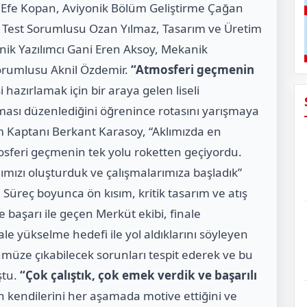
 Efe Kopan, Aviyonik Bölüm Geliştirme Çağan
, Test Sorumlusu Ozan Yılmaz, Tasarım ve Üretim
k Yazılımcı Gani Eren Aksoy, Mekanik
rumlusu Aknil Özdemir.
“Atmosferi geçmenin
 hazırlamak için bir araya gelen liseli
ması düzenlediğini öğrenince rotasını yarışmaya
kım Kaptanı Berkant Karasoy, “Aklımızda en
mosferi geçmenin tek yolu roketten geçiyordu.
ızı oluşturduk ve çalışmalarımıza başladık”
Süreç boyunca ön kısım, kritik tasarım ve atış
 başarı ile geçen Merküt ekibi, finale
le yükselme hedefi ile yol aldıklarını söyleyen
müze çıkabilecek sorunları tespit ederek ve bu
ştu.
“Çok çalıştık, çok emek verdik ve başarılı
n kendilerini her aşamada motive ettiğini ve