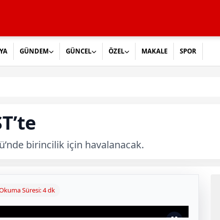
YA
GÜNDEM
GÜNCEL
ÖZEL
MAKALE
SPOR
T’te
’nde birincilik için havalanacak.
Okuma Süresi: 4 dk