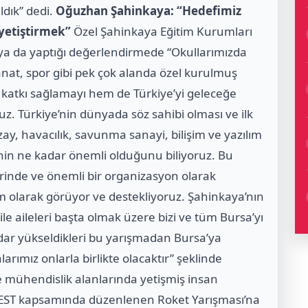
ldık” dedi.
Oğuzhan Şahinkaya: “Hedefimiz
 yetiştirmek”
Özel Şahinkaya Eğitim Kurumları
a da yaptığı değerlendirmede “Okullarımızda
sanat, spor gibi pek çok alanda özel kurulmuş
 katkı sağlamayı hem de Türkiye’yi geleceğe
uz. Türkiye’nin dünyada söz sahibi olması ve ilk
ay, havacılık, savunma sanayi, bilişim ve yazılım
menin ne kadar önemli olduğunu biliyoruz. Bu
inde ve önemli bir organizasyon olarak
rım olarak görüyor ve destekliyoruz. Şahinkaya’nın
ile aileleri başta olmak üzere bizi ve tüm Bursa’yı
adar yükseldikleri bu yarışmadan Bursa’ya
alarımız onlarla birlikte olacaktır” şeklinde
 ve mühendislik alanlarında yetişmiş insan
EST kapsamında düzenlenen Roket Yarışması’na