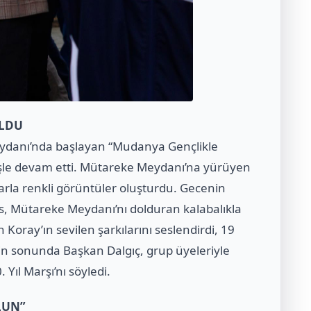
OLDU
eydanı’nda başlayan “Mudanya Gençlikle
şle devam etti. Mütareke Meydanı’na yürüyen
larla renkli görüntüler oluşturdu. Gecenin
s, Mütareke Meydanı’nı dolduran kalabalıkla
 Koray’ın sevilen şarkılarını seslendirdi, 19
in sonunda Başkan Dalgıç, grup üyeleriyle
 Yıl Marşı’nı söyledi.
LUN”