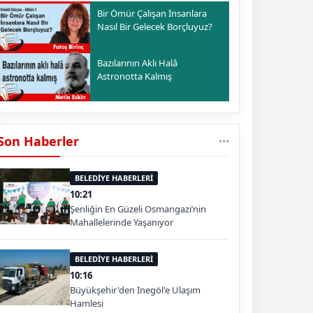
Bir Ömür Çalışan İnsanlara
Nasıl Bir Gelecek Borçluyuz?
Bazılarının Aklı Halâ
Astronotta Kalmış
Son Haberler
BELEDİYE HABERLERİ
10:21
Şenliğin En Güzeli Osmangazi’nin
Mahallelerinde Yaşanıyor
BELEDİYE HABERLERİ
10:16
Büyükşehir'den İnegöl'e Ulaşım
Hamlesi