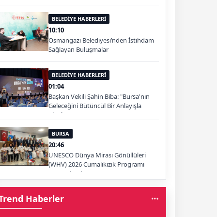
BELEDİYE HABERLERİ
10:10
Osmangazi Belediyesi’nden İstihdam
Sağlayan Buluşmalar
BELEDİYE HABERLERİ
01:04
Başkan Vekili Şahin Biba: "Bursa'nın
Geleceğini Bütüncül Bir Anlayışla
Planlıyoruz"
BURSA
20:46
UNESCO Dünya Mirası Gönüllüleri
(WHV) 2026 Cumalıkızık Programı
Tamamlandı.
Trend Haberler