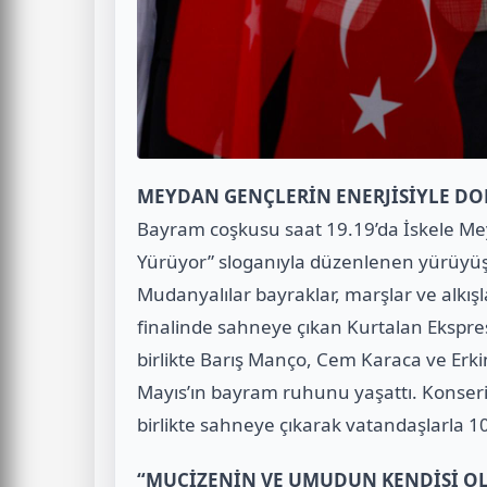
MEYDAN GENÇLERİN ENERJİSİYLE D
Bayram coşkusu saat 19.19’da İskele M
Yürüyor” sloganıyla düzenlenen yürüyü
Mudanyalılar bayraklar, marşlar ve alkış
finalinde sahneye çıkan Kurtalan Ekspre
birlikte Barış Manço, Cem Karaca ve Erkin
Mayıs’ın bayram ruhunu yaşattı. Konser
birlikte sahneye çıkarak vatandaşlarla 10.
“MUCİZENİN VE UMUDUN KENDİSİ O