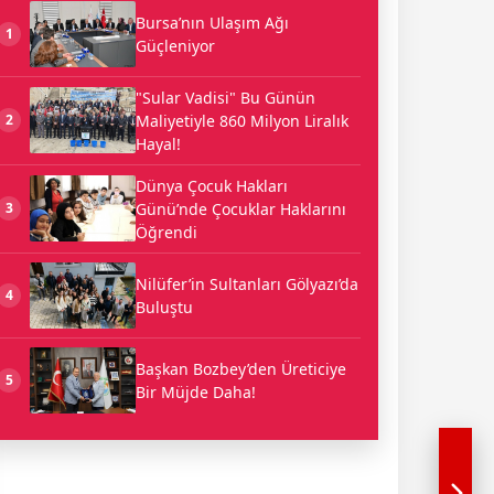
Bursa’nın Ulaşım Ağı
1
Güçleniyor
"Sular Vadisi" Bu Günün
Maliyetiyle 860 Milyon Liralık
2
Hayal!
Dünya Çocuk Hakları
Günü’nde Çocuklar Haklarını
3
Öğrendi
Nilüfer’in Sultanları Gölyazı’da
4
Buluştu
Başkan Bozbey’den Üreticiye
5
Bir Müjde Daha!