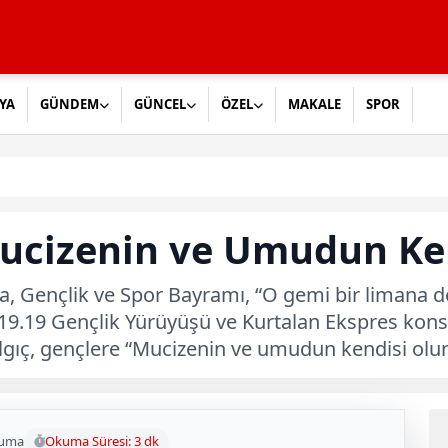
YA
GÜNDEM
GÜNCEL
ÖZEL
MAKALE
SPOR
Mucizenin ve Umudun Ke
Gençlik ve Spor Bayramı, “O gemi bir limana değ
 19.19 Gençlik Yürüyüşü ve Kurtalan Ekspres konse
ıç, gençlere “Mucizenin ve umudun kendisi olun”
kuma
Okuma Süresi: 3 dk