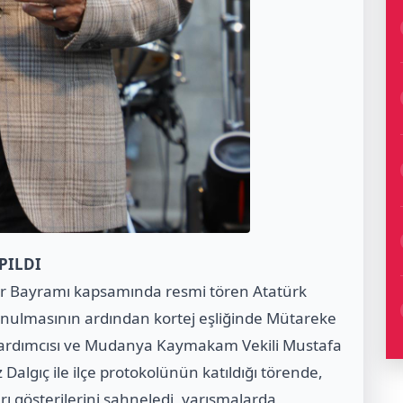
PILDI
or Bayramı kapsamında resmi tören Atatürk
 sunulmasının ardından kortej eşliğinde Mütareke
 Yardımcısı ve Mudanya Kaymakam Vekili Mustafa
lgıç ile ilçe protokolünün katıldığı törende,
arı gösterilerini sahneledi, yarışmalarda