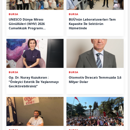
BURSA
BURSA
UNESCO Dünya Mirası
BUÜ’nün Laboratuvarları Tam
Gönüllüleri (WHV) 2026
Kapasite İle Sektörün
Cumalıkızık Programı
Hizmetinde
Tamamlandı.
BURSA
BURSA
Op. Dr. Nuray Kuzukıran :
Otomotiv İhracatı Temmuzda 3,6
“Önleyici Estetik İle Yaşlanmayı
Milyar Dolar
Geciktirebilirsiniz”