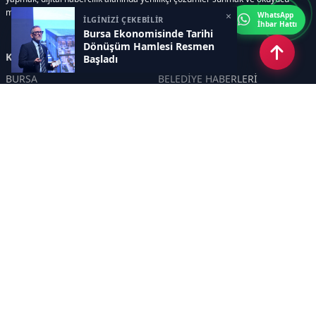
memnuniyetini her zaman ön planda tutmaktır..
×
WhatsApp
İLGİNİZİ ÇEKEBİLİR
İhbar Hattı
Bursa Ekonomisinde Tarihi
Dönüşüm Hamlesi Resmen
Kategoriler
Başladı
BURSA
BELEDİYE HABERLERİ
YEREL
POLİTİKA
EKONOMİ
ULUSAL
DÜNYA
GÜNDEM
SON DAKİKA
MANŞET
ASAYİŞ
KÜLTÜR SANAT
TURİZM
TARİH
MAGAZİN
GÜNCEL
RÖPORTAJ
EĞİTİM
KADIN
ÇOCUK
YAŞAM
SAĞLIK