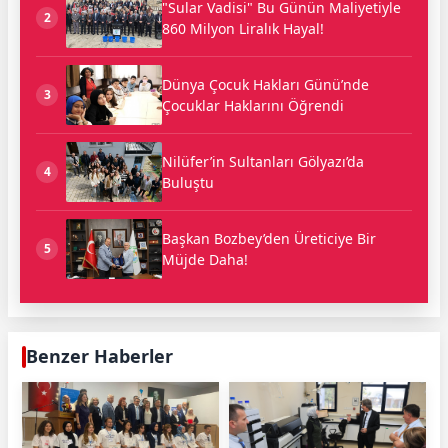
"Sular Vadisi" Bu Günün Maliyetiyle
2
860 Milyon Liralık Hayal!
Dünya Çocuk Hakları Günü’nde
3
Çocuklar Haklarını Öğrendi
Nilüfer’in Sultanları Gölyazı’da
4
Buluştu
Başkan Bozbey’den Üreticiye Bir
5
Müjde Daha!
Benzer Haberler