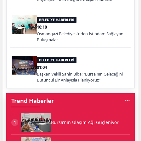
BELEDİYE HABERLERİ
10:10
Osmangazi Belediyesi’nden İstihdam Sağlayan
Buluşmalar
BELEDİYE HABERLERİ
01:04
Başkan Vekili Şahin Biba: "Bursa'nın Geleceğini
Bütüncül Bir Anlayışla Planlıyoruz"
Trend Haberler
Bursa’nın Ulaşım Ağı Güçleniyor
1