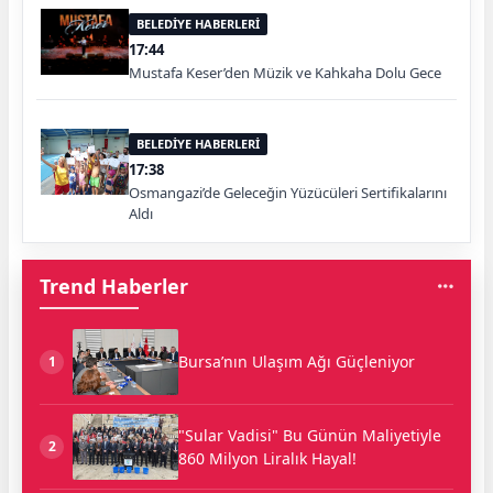
BELEDİYE HABERLERİ
17:44
Mustafa Keser’den Müzik ve Kahkaha Dolu Gece
BELEDİYE HABERLERİ
17:38
Osmangazi’de Geleceğin Yüzücüleri Sertifikalarını
Aldı
Trend Haberler
Bursa’nın Ulaşım Ağı Güçleniyor
1
"Sular Vadisi" Bu Günün Maliyetiyle
2
860 Milyon Liralık Hayal!