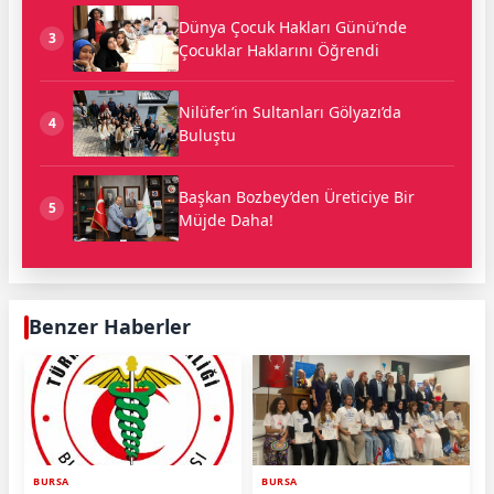
Dünya Çocuk Hakları Günü’nde
3
Çocuklar Haklarını Öğrendi
Nilüfer’in Sultanları Gölyazı’da
4
Buluştu
Başkan Bozbey’den Üreticiye Bir
5
Müjde Daha!
Benzer Haberler
BURSA
BURSA