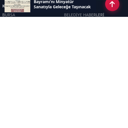
Bayramı’nı Minyatür
Kategoriler
Sanatıyla Geleceğe Taşınacak
BURSA
BELEDİYE HABERLERİ
YEREL
POLİTİKA
EKONOMİ
ULUSAL
DÜNYA
GÜNDEM
SON DAKİKA
MANŞET
ASAYİŞ
KÜLTÜR SANAT
TURİZM
TARİH
MAGAZİN
GÜNCEL
RÖPORTAJ
EĞİTİM
KADIN
ÇOCUK
YAŞAM
SAĞLIK
ÇEVRE
DOĞA
TARIM
ÖZEL