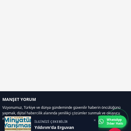
MANŞET YORUM
Vizyonumuz, Türkiye ve dünya gündeminde güvenilir haberin öncülüğünü
yapmak, dijital habercilik alanında yenilikçi çözümler sunmak ve okuyucu
memnuniyetini her zaman ön planda tutmaktır..
×
WhatsApp
İLGİNİZİ ÇEKEBİLİR
İhbar Hattı
Yıldırım'da Erguvan