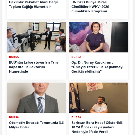
Hekimlik Rekabet Alanı Değil
UNESCO Dünya Mirası
Toplum Sağlığı Hizmetidir
Gönüllüleri (WHV) 2026
Cumalıkızık Programı
Tamamlandı.
BURSA
BURSA
BUÜ’nün Laboratuvarları Tam
Op. Dr. Nuray Kuzukıran :
Kapasite İle Sektörün
“Önleyici Estetik İle Yaşlanmayı
Hizmetinde
Geciktirebilirsiniz”
BURSA
BURSA
Otomotiv İhracatı Temmuzda 3,6
Berkcan Bora Hedef Gösterildi:
Milyar Dolar
10 Yıl Önceki Paylaşımları
Nedeniyle İfade Verdi