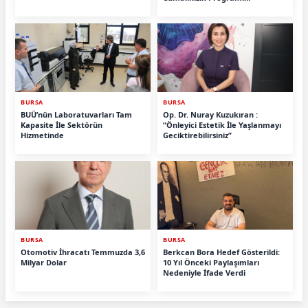
Tamamlandı.
BURSA
BURSA
BUÜ’nün Laboratuvarları Tam
Op. Dr. Nuray Kuzukıran :
Kapasite İle Sektörün
“Önleyici Estetik İle Yaşlanmayı
Hizmetinde
Geciktirebilirsiniz”
BURSA
BURSA
Otomotiv İhracatı Temmuzda 3,6
Berkcan Bora Hedef Gösterildi:
Milyar Dolar
10 Yıl Önceki Paylaşımları
Nedeniyle İfade Verdi