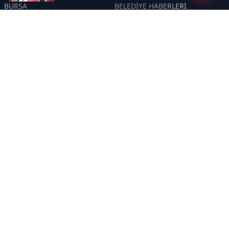
BURSA
BELEDİYE HABERLERİ
YEREL
POLİTİKA
EKONOMİ
ULUSAL
DÜNYA
GÜNDEM
SON DAKİKA
MANŞET
ASAYİŞ
KÜLTÜR SANAT
TURİZM
TARİH
MAGAZİN
GÜNCEL
RÖPORTAJ
EĞİTİM
KADIN
ÇOCUK
YAŞAM
SAĞLIK
ÇEVRE
DOĞA
TARIM
ÖZEL
ÖZEL HABER
DİZİ YAZI