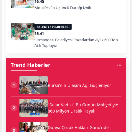
16:45
Mobilfest’in Üçüncü Durağı İznik
BELEDİYE HABERLERİ
16:41
Osmangazi Belediyesi Pazarlardan Aylık 600 Ton
Atık Topluyor
Trend Haberler
Bursa’nın Ulaşım Ağı Güçleniyor
1
"Sular Vadisi" Bu Günün Maliyetiyle
2
860 Milyon Liralık Hayal!
Dünya Çocuk Hakları Günü’nde
3