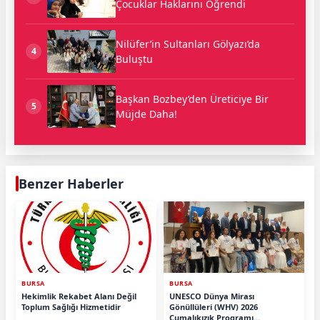
Çocuklar Haklarını Öğrendi
Nilüfer’in Sultanları Gölyazı’da
4
Buluştu
Başkan Bozbey’den Üreticiye Bir
5
Müjde Daha!
Benzer Haberler
BURSA
BURSA
Hekimlik Rekabet Alanı Değil
UNESCO Dünya Mirası
Toplum Sağlığı Hizmetidir
Gönüllüleri (WHV) 2026
Cumalıkızık Programı