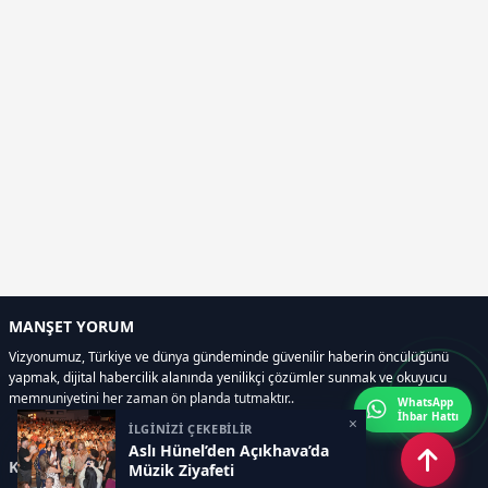
MANŞET YORUM
Vizyonumuz, Türkiye ve dünya gündeminde güvenilir haberin öncülüğünü
yapmak, dijital habercilik alanında yenilikçi çözümler sunmak ve okuyucu
memnuniyetini her zaman ön planda tutmaktır..
WhatsApp
İhbar Hattı
×
İLGİNİZİ ÇEKEBİLİR
Aslı Hünel’den Açıkhava’da
Kategoriler
Müzik Ziyafeti