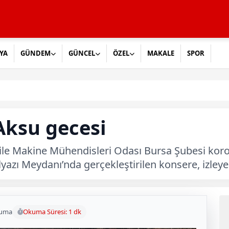
YA
GÜNDEM
GÜNCEL
ÖZEL
MAKALE
SPOR
Aksu gecesi
 ile Makine Mühendisleri Odası Bursa Şubesi koro
lyazı Meydanı’nda gerçekleştirilen konsere, izleyen
kuma
Okuma Süresi: 1 dk