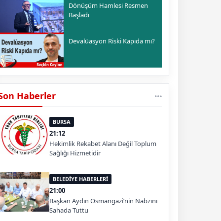
Dönüşüm Hamlesi Resmen
Başladı
Devalüasyon Riski Kapıda mı?
Son Haberler
BURSA
21:12
Hekimlik Rekabet Alanı Değil Toplum
Sağlığı Hizmetidir
BELEDİYE HABERLERİ
21:00
Başkan Aydın Osmangazi’nin Nabzını
Sahada Tuttu