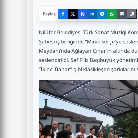
N
Paylaş:
Nilüfer Belediyesi Türk Sanat Müziği K
Şubesi iş birliğinde “Minik Serçe’ye sesle
Meydanı’nda Ağlayan Çınar’ın altında d
seslendirildi. Şef Filiz Başıbüyük yönetim
“İkinci Bahar” gibi klasikleşen şarkılarını 