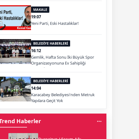
MAKALE
19:07
Yeni Parti, Eski Hastalıklar!
BELEDİYE HABERLERİ
16:12
Gemlik, Hafta Sonu İki Büyük Spor
Organizasyonuna Ev Sahipliği
Yapacak
BELEDİYE HABERLERİ
14:04
Karacabey Belediyesi'nden Metruk
Yapılara Geçit Yok
Trend Haberler