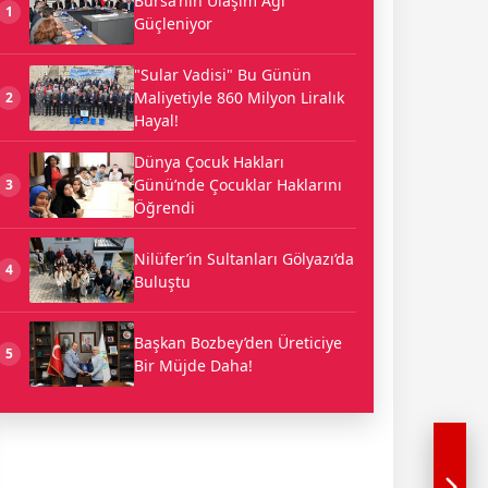
Bursa’nın Ulaşım Ağı
1
Güçleniyor
"Sular Vadisi" Bu Günün
Maliyetiyle 860 Milyon Liralık
2
Hayal!
Dünya Çocuk Hakları
Günü’nde Çocuklar Haklarını
3
Öğrendi
Nilüfer’in Sultanları Gölyazı’da
4
Buluştu
Başkan Bozbey’den Üreticiye
5
Bir Müjde Daha!