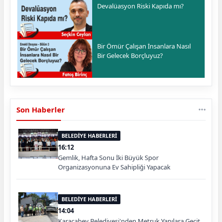
Devalüasyon Riski Kapıda mı?
Bir Ömür Çalışan İnsanlara Nasıl
Bir Gelecek Borçluyuz?
Son Haberler
BELEDİYE HABERLERİ
16:12
Gemlik, Hafta Sonu İki Büyük Spor
Organizasyonuna Ev Sahipliği Yapacak
BELEDİYE HABERLERİ
14:04
Karacabey Belediyesi'nden Metruk Yapılara Geçit