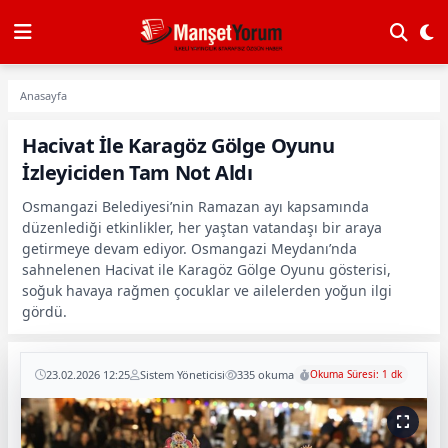
Anasayfa
Hacivat İle Karagöz Gölge Oyunu
İzleyiciden Tam Not Aldı
Osmangazi Belediyesi’nin Ramazan ayı kapsamında
düzenlediği etkinlikler, her yaştan vatandaşı bir araya
getirmeye devam ediyor. Osmangazi Meydanı’nda
sahnelenen Hacivat ile Karagöz Gölge Oyunu gösterisi,
soğuk havaya rağmen çocuklar ve ailelerden yoğun ilgi
gördü.
23.02.2026 12:25
Sistem Yöneticisi
335 okuma
Okuma Süresi: 1 dk