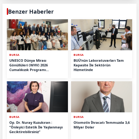
Benzer Haberler
BURSA
BURSA
UNESCO Dünya Mirası
BUÜ’nün Laboratuvarları Tam
Gönüllüleri (WHV) 2026
Kapasite İle Sektörün
Cumalıkızık Programı
Hizmetinde
Tamamlandı.
BURSA
BURSA
Op. Dr. Nuray Kuzukıran :
Otomotiv İhracatı Temmuzda 3,6
“Önleyici Estetik İle Yaşlanmayı
Milyar Dolar
Geciktirebilirsiniz”