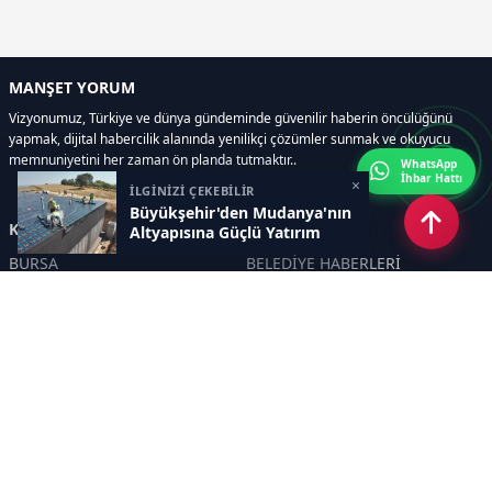
MANŞET YORUM
Vizyonumuz, Türkiye ve dünya gündeminde güvenilir haberin öncülüğünü
yapmak, dijital habercilik alanında yenilikçi çözümler sunmak ve okuyucu
memnuniyetini her zaman ön planda tutmaktır..
WhatsApp
İhbar Hattı
×
İLGİNİZİ ÇEKEBİLİR
Büyükşehir'den Mudanya'nın
Kategoriler
Altyapısına Güçlü Yatırım
BURSA
BELEDİYE HABERLERİ
YEREL
POLİTİKA
EKONOMİ
ULUSAL
DÜNYA
GÜNDEM
SON DAKİKA
MANŞET
ASAYİŞ
KÜLTÜR SANAT
TURİZM
TARİH