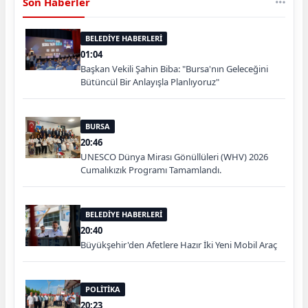
Son Haberler
BELEDİYE HABERLERİ
01:04
Başkan Vekili Şahin Biba: "Bursa'nın Geleceğini
Bütüncül Bir Anlayışla Planlıyoruz"
BURSA
20:46
UNESCO Dünya Mirası Gönüllüleri (WHV) 2026
Cumalıkızık Programı Tamamlandı.
BELEDİYE HABERLERİ
20:40
Büyükşehir'den Afetlere Hazır İki Yeni Mobil Araç
POLİTİKA
20:23