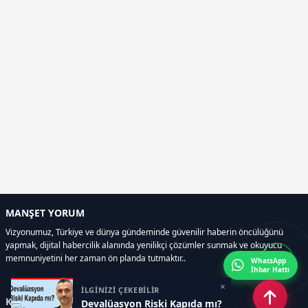
MANŞET YORUM
Vizyonumuz, Türkiye ve dünya gündeminde güvenilir haberin öncülüğünü
yapmak, dijital habercilik alanında yenilikçi çözümler sunmak ve okuyucu
memnuniyetini her zaman ön planda tutmaktır..
WhatsApp
İhbar Hattı
×
İLGİNİZİ ÇEKEBİLİR
Kategoriler
Devalüasyon Riski Kapıda mı?