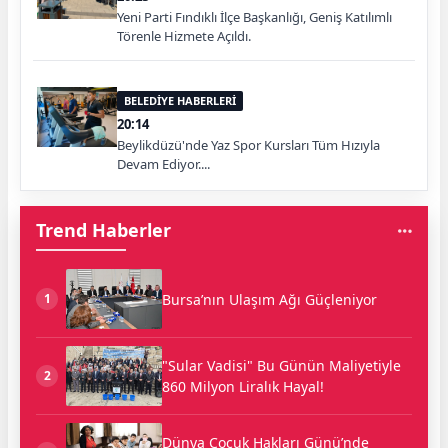
Yeni Parti Fındıklı İlçe Başkanlığı, Geniş Katılımlı
Törenle Hizmete Açıldı.
BELEDİYE HABERLERİ
20:14
Beylikdüzü'nde Yaz Spor Kursları Tüm Hızıyla
Devam Ediyor....
Trend Haberler
Bursa’nın Ulaşım Ağı Güçleniyor
1
"Sular Vadisi" Bu Günün Maliyetiyle
2
860 Milyon Liralık Hayal!
Dünya Çocuk Hakları Günü’nde