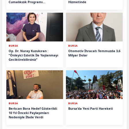
Cumalıkızık Programı
Hizmetinde
Tamamlandı.
BURSA
BURSA
Op. Dr. Nuray Kuzukıran :
Otomotiv İhracatı Temmuzda 3,6
“Önleyici Estetik İle Yaşlanmayı
Milyar Dolar
Geciktirebilirsiniz”
BURSA
BURSA
Berkcan Bora Hedef Gösterildi:
Bursa'da Yeni Parti Hareketi
10 Yıl Önceki Paylaşımları
Nedeniyle İfade Verdi