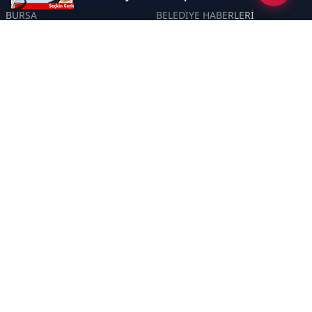
BURSA
BELEDİYE HABERLERİ
YEREL
POLİTİKA
EKONOMİ
ULUSAL
DÜNYA
GÜNDEM
SON DAKİKA
MANŞET
ASAYİŞ
KÜLTÜR SANAT
TURİZM
TARİH
MAGAZİN
GÜNCEL
RÖPORTAJ
EĞİTİM
KADIN
ÇOCUK
YAŞAM
SAĞLIK
ÇEVRE
DOĞA
TARIM
ÖZEL
ÖZEL HABER
DİZİ YAZI