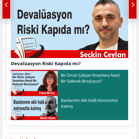
Devalüasyon Riski Kapıda mı?
Bir Ömür Çalışan İnsanlara Nasıl
Bir Gelecek Borçluyuz?
Bazılarının Aklı Halâ Astronotta
Kalmış