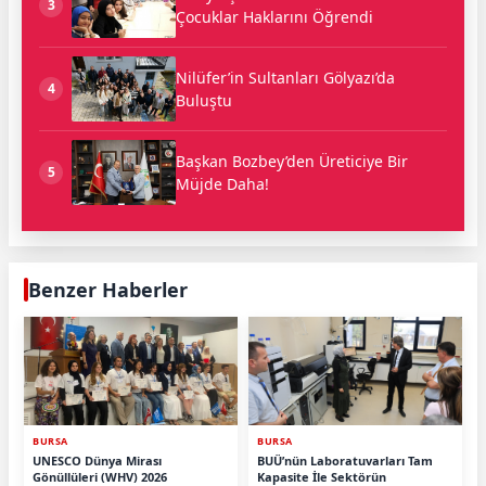
3
Çocuklar Haklarını Öğrendi
Nilüfer’in Sultanları Gölyazı’da
4
Buluştu
Başkan Bozbey’den Üreticiye Bir
5
Müjde Daha!
Benzer Haberler
BURSA
BURSA
UNESCO Dünya Mirası
BUÜ’nün Laboratuvarları Tam
Gönüllüleri (WHV) 2026
Kapasite İle Sektörün