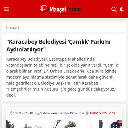
Anasayfa
"Karacabey Belediyesi ‘Çamlık’ Parkı’nı
Aydınlatılıyor"
Karacabey Belediyesi, Esentepe Mahallesi’nde
vatandaşların talebine hızlı bir şekilde yanıt verdi. “Çamlık”
olarak bilinen Prof. Dr. Orhan Ersek Parkı, kısa süre içinde
modern aydınlatma sistemiyle donatılarak daha güvenli
hale getirilecek. Belediye Başkanı Fatih Karabatı,
“Hemşehrilerimizin huzuru için gece gündüz çalışıyoruz.”
dedi.
19.09.2025 10:38
Sistem Yöneticisi
219 okuma
Okuma Süresi: 2 dk