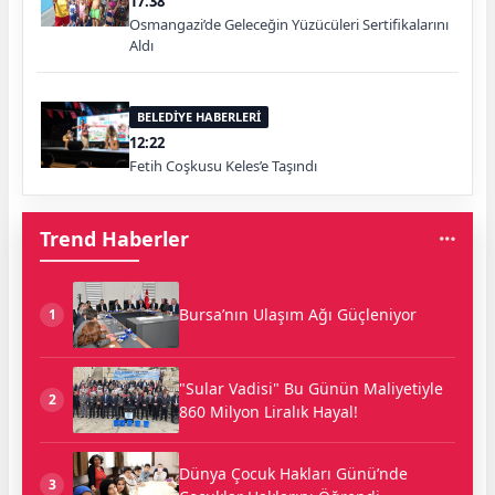
17:38
Osmangazi’de Geleceğin Yüzücüleri Sertifikalarını
Aldı
BELEDİYE HABERLERİ
12:22
Fetih Coşkusu Keles’e Taşındı
Trend Haberler
Bursa’nın Ulaşım Ağı Güçleniyor
1
"Sular Vadisi" Bu Günün Maliyetiyle
2
860 Milyon Liralık Hayal!
Dünya Çocuk Hakları Günü’nde
3