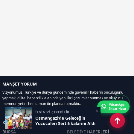
MANŞET YORUM
Vizyonumuz, Türkiye ve dünya gündeminde güvenilir haberin öncülüğünü
yapmak, dijital habercilik alanında yenilikçi çözümler sunmak ve okuyucu
memnuniyetini her zaman ön planda tutmaktır..
WhatsApp
İhbar Hattı
×
İLGİNİZİ ÇEKEBİLİR
Osmangazi’de Geleceğin
Kategoriler
Yüzücüleri Sertifikalarını Aldı
BURSA
BELEDİYE HABERLERİ