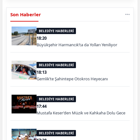
Son Haberler
BELEDİYE HABERLERİ
18:20
Büyükşehir Harmancık’ta da Yolları Yeniliyor
BELEDİYE HABERLERİ
18:13
Gemlik’te Şahintepe Otokros Heyecanı
BELEDİYE HABERLERİ
17:44
Mustafa Keser’den Müzik ve Kahkaha Dolu Gece
BELEDİYE HABERLERİ