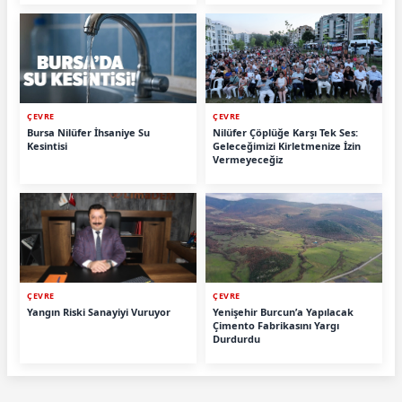
ÇEVRE
ÇEVRE
Bursa Nilüfer İhsaniye Su
Nilüfer Çöplüğe Karşı Tek Ses:
Kesintisi
Geleceğimizi Kirletmenize İzin
Vermeyeceğiz
ÇEVRE
ÇEVRE
Yangın Riski Sanayiyi Vuruyor
Yenişehir Burcun’a Yapılacak
Çimento Fabrikasını Yargı
Durdurdu