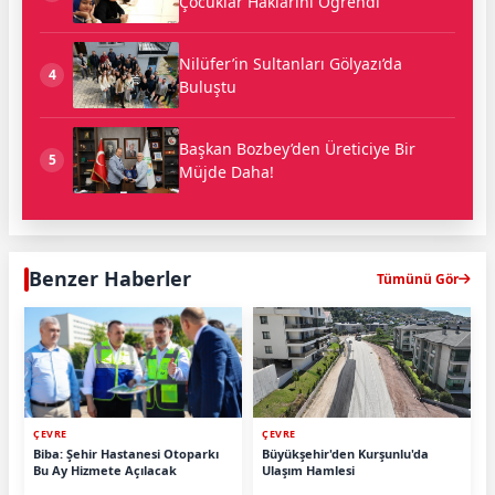
Çocuklar Haklarını Öğrendi
Nilüfer’in Sultanları Gölyazı’da
4
Buluştu
Başkan Bozbey’den Üreticiye Bir
5
Müjde Daha!
Benzer Haberler
Tümünü Gör
ÇEVRE
ÇEVRE
Biba: Şehir Hastanesi Otoparkı
Büyükşehir'den Kurşunlu'da
Bu Ay Hizmete Açılacak
Ulaşım Hamlesi