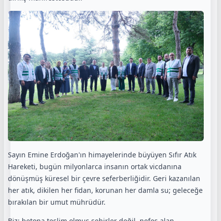
Sayın Emine Erdoğan'ın himayelerinde büyüyen Sıfır Atık
Hareketi, bugün milyonlarca insanın ortak vicdanına
dönüşmüş küresel bir çevre seferberliğidir. Geri kazanılan
her atık, dikilen her fidan, korunan her damla su; geleceğe
bırakılan bir umut mührüdür.
Biz; betona teslim olmuş şehirler değil, nefes alan