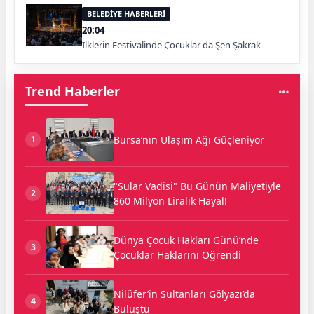
BELEDİYE HABERLERİ
20:04
İlklerin Festivalinde Çocuklar da Şen Şakrak
Trend Haberler
Bursa’nın Ulaşım Ağı Güçleniyor
1
"Sular Vadisi" Bu Günün Maliyetiyle
2
860 Milyon Liralık Hayal!
Dünya Çocuk Hakları Günü’nde
3
Çocuklar Haklarını Öğrendi
Nilüfer’in Sultanları Gölyazı’da
4
Buluştu