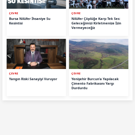
ÇEVRE
ÇEVRE
Bursa Nilüfer İhsaniye Su
Nilüfer Çöplüğe Karşı Tek Ses:
Kesintisi
Geleceğimizi Kirletmenize İzin
Vermeyeceğiz
ÇEVRE
ÇEVRE
Yangın Riski Sanayiyi Vuruyor
Yenişehir Burcun’a Yapılacak
Çimento Fabrikasını Yargı
Durdurdu