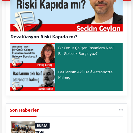
Devalüasyon Riski Kapıda mı?
Bir Ömür Çalışan İnsanlara Nasıl
Bir Gelecek Borçluyuz?
Bazılarının Aklı Halâ Astronotta
Kalmış
Son Haberler
BURSA
20:46