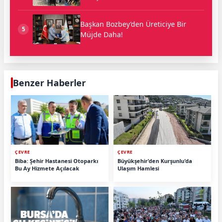
Başkan Bozbey’den Üreticiye Bir
5
Müjde Daha!
Benzer Haberler
ÇEVRE
ÇEVRE
Biba: Şehir Hastanesi Otoparkı
Büyükşehir'den Kurşunlu'da
Bu Ay Hizmete Açılacak
Ulaşım Hamlesi