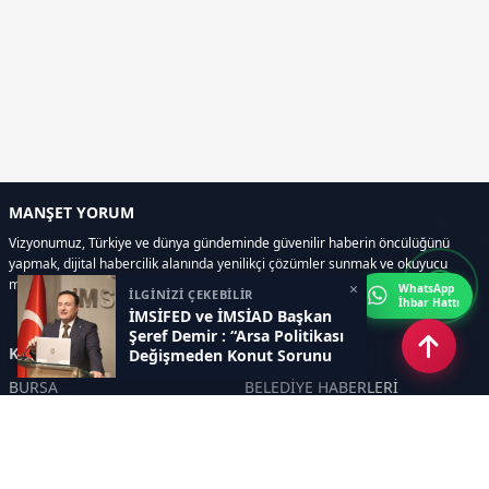
MANŞET YORUM
Vizyonumuz, Türkiye ve dünya gündeminde güvenilir haberin öncülüğünü
yapmak, dijital habercilik alanında yenilikçi çözümler sunmak ve okuyucu
memnuniyetini her zaman ön planda tutmaktır..
×
WhatsApp
İLGİNİZİ ÇEKEBİLİR
İhbar Hattı
İMSİFED ve İMSİAD Başkan
Şeref Demir : “Arsa Politikası
Kategoriler
Değişmeden Konut Sorunu
Çözülmez ”
BURSA
BELEDİYE HABERLERİ
YEREL
POLİTİKA
EKONOMİ
ULUSAL