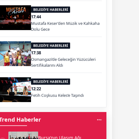
BELEDİYE HABERLERİ
17:44
Mustafa Keser’den Müzik ve Kahkaha
Dolu Gece
BELEDİYE HABERLERİ
17:38
Osmangazi’de Geleceğin Yüzücüleri
Sertifikalarını Aldı
BELEDİYE HABERLERİ
12:22
Fetih Coşkusu Keles’e Taşındı
Trend Haberler
Bursa’nın Ulaşım Ağı