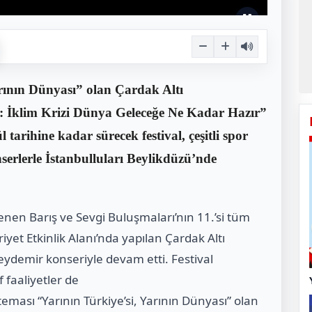
arının Dünyası” olan Çardak Altı
e: İklim Krizi Dünya Geleceğe Ne Kadar Hazır”
 tarihine kadar sürecek festival, çeşitli spor
onserlerle İstanbulluları Beylikdüzü’nde
nen Barış ve Sevgi Buluşmaları’nın 11.’si tüm
yet Etkinlik Alanı’nda yapılan Çardak Altı
Beydemir konseriyle devam etti. Festival
f faaliyetler de
i teması “Yarının Türkiye’si, Yarının Dünyası” olan