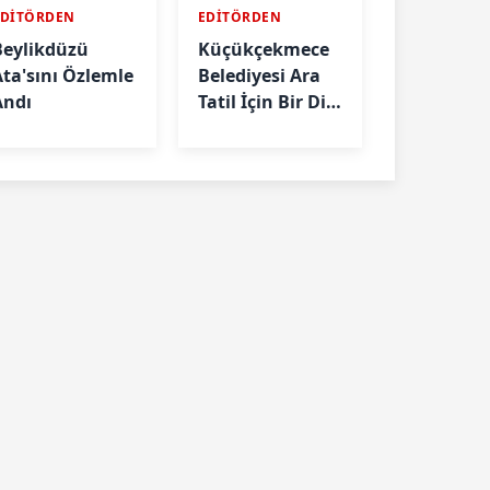
EDİTÖRDEN
EDİTÖRDEN
Beylikdüzü
Küçükçekmece
Ata'sını Özlemle
Belediyesi Ara
Andı
Tatil İçin Bir Dizi
etkinlik
Düzenledi