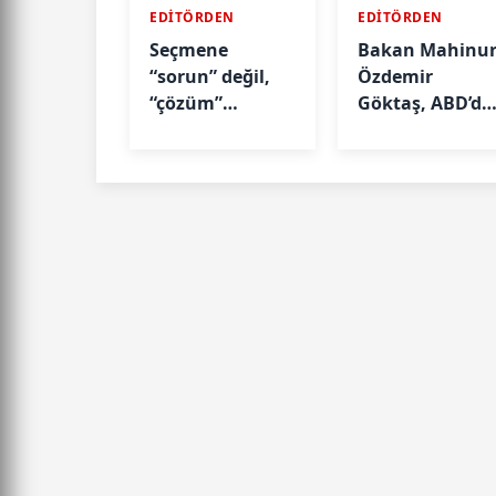
EDİTÖRDEN
EDİTÖRDEN
Seçmene
Bakan Mahinu
“sorun” değil,
Özdemir
“çözüm”
Göktaş, ABD’de
anlatılmalı
KSK’nın 70’inci
Oturumu’nda
Konuştu: