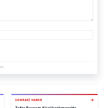
ın.
SONRAKI HABER
Zafer Bayram Küçükçekmece’de