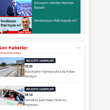
Dönüşüm Hamlesi Resmen
Başladı
Devalüasyon Riski Kapıda mı?
Son Haberler
BELEDİYE HABERLERİ
18:20
Büyükşehir Harmancık’ta da Yolları
Yeniliyor
BELEDİYE HABERLERİ
18:13
Gemlik’te Şahintepe Otokros
Heyecanı