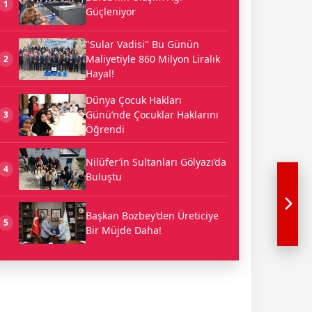
1
Güçleniyor
"Sular Vadisi" Bu Günün
Maliyetiyle 860 Milyon Liralık
2
Hayal!
Dünya Çocuk Hakları
Günü’nde Çocuklar Haklarını
3
Öğrendi
Nilüfer’in Sultanları Gölyazı’da
4
Buluştu
Başkan Bozbey’den Üreticiye
5
Bir Müjde Daha!