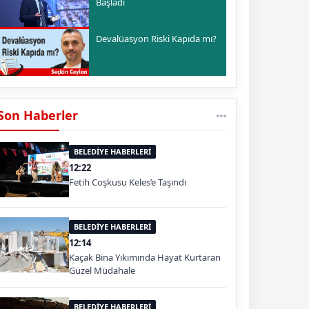
Başladı
Devalüasyon Riski Kapıda mı?
Son Haberler
BELEDİYE HABERLERİ
12:22
Fetih Coşkusu Keles’e Taşındı
BELEDİYE HABERLERİ
12:14
Kaçak Bina Yıkımında Hayat Kurtaran
Güzel Müdahale
BELEDİYE HABERLERİ