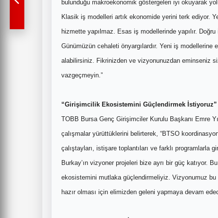
bulunduğu makroekonomik göstergeleri iyi okuyarak yol
Klasik iş modelleri artık ekonomide yerini terk ediyor. 
hizmette yapılmaz. Esas iş modellerinde yapılır. Doğru
Günümüzün cehaleti önyargılardır. Yeni iş modellerine e
alabilirsiniz. Fikrinizden ve vizyonunuzdan eminseniz s
vazgeçmeyin.”
“Girişimcilik Ekosistemini Güçlendirmek İstiyoruz”
TOBB Bursa Genç Girişimciler Kurulu Başkanı Emre Yıld
çalışmalar yürüttüklerini belirterek, “BTSO koordinasyo
çalıştayları, istişare toplantıları ve farklı programlarla
Burkay’ın vizyoner projeleri bize ayrı bir güç katıyor. Bu 
ekosistemini mutlaka güçlendirmeliyiz. Vizyonumuz bu 
hazır olması için elimizden geleni yapmaya devam edec