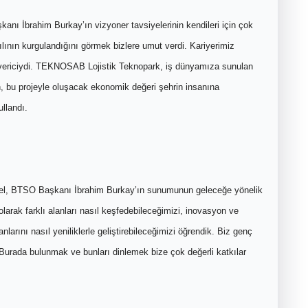
 İbrahim Burkay’ın vizyoner tavsiyelerinin kendileri için çok
lının kurgulandığını görmek bizlere umut verdi. Kariyerimiz
vericiydi. TEKNOSAB Lojistik Teknopark, iş dünyamıza sunulan
ken, bu projeyle oluşacak ekonomik değeri şehrin insanına
ullandı.
el, BTSO Başkanı İbrahim Burkay’ın sunumunun geleceğe yönelik
r olarak farklı alanları nasıl keşfedebileceğimizi, inovasyon ve
arını nasıl yeniliklerle geliştirebileceğimizi öğrendik. Biz genç
u. Burada bulunmak ve bunları dinlemek bize çok değerli katkılar