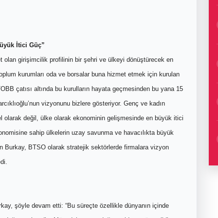
yük İtici Güç”
 olan girişimcilik profilinin bir şehri ve ülkeyi dönüştürecek en
 toplum kurumları oda ve borsalar buna hizmet etmek için kurulan
. TOBB çatısı altında bu kurulların hayata geçmesinden bu yana 15
rcıklıoğlu’nun vizyonunu bizlere gösteriyor. Genç ve kadın
el olarak değil, ülke olarak ekonominin gelişmesinde en büyük itici
nomisine sahip ülkelerin uzay savunma ve havacılıkta büyük
n Burkay, BTSO olarak stratejik sektörlerde firmalara vizyon
di.
rkay, şöyle devam etti: “Bu süreçte özellikle dünyanın içinde