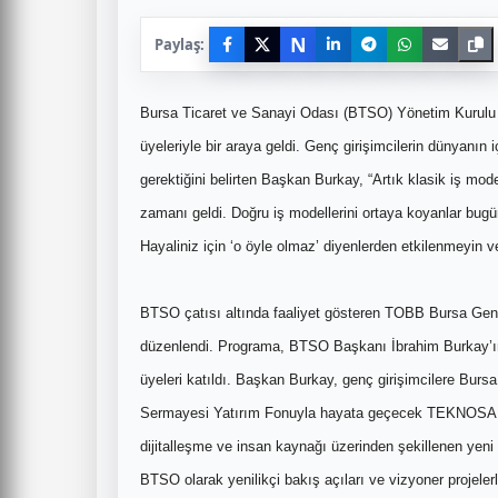
N
Paylaş:
Bursa Ticaret ve Sanayi Odası (BTSO) Yönetim Kurulu
üyeleriyle bir araya geldi. Genç girişimcilerin dünyanı
gerektiğini belirten Başkan Burkay, “Artık klasik iş mod
zamanı geldi. Doğru iş modellerini ortaya koyanlar bug
Hayaliniz için ‘o öyle olmaz’ diyenlerden etkilenmeyin v
BTSO çatısı altında faaliyet gösteren TOBB Bursa Genç 
düzenlendi. Programa, BTSO Başkanı İbrahim Burkay’ı
üyeleri katıldı. Başkan Burkay, genç girişimcilere Bur
Sermayesi Yatırım Fonuyla hayata geçecek TEKNOSAB Lo
dijitalleşme ve insan kaynağı üzerinden şekillenen yeni
BTSO olarak yenilikçi bakış açıları ve vizyoner projele