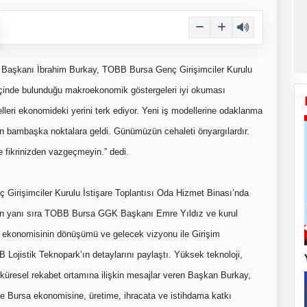
 Başkanı İbrahim Burkay, TOBB Bursa Genç Girişimciler Kurulu
n içinde bulunduğu makroekonomik göstergeleri iyi okuması
elleri ekonomideki yerini terk ediyor. Yeni iş modellerine odaklanma
ün bambaşka noktalara geldi. Günümüzün cehaleti önyargılardır.
e fikrinizden vazgeçmeyin.” dedi.
Girişimciler Kurulu İstişare Toplantısı Oda Hizmet Binası’nda
n yanı sıra TOBB Bursa GGK Başkanı Emre Yıldız ve kurul
sa ekonomisinin dönüşümü ve gelecek vizyonu ile Girişim
jistik Teknopark’ın detaylarını paylaştı. Yüksek teknoloji,
 küresel rekabet ortamına ilişkin mesajlar veren Başkan Burkay,
rle Bursa ekonomisine, üretime, ihracata ve istihdama katkı