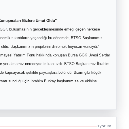
Konuşmaları Bizlere Umut Oldu”
GGK buluşmasının gerçekleşmesinde emeği geçen herkese
onomik sıkıntıların yaşandığı bu dönemde, BTSO Başkanımız
 oldu. Başkanımızın projelerini dinlemek heyecan vericiydi.”
ermayesi Yatırım Fonu hakkında konuşan Bursa GGK Üyesi Serdar
elerde yer almamız neredeyse imkansızdı. BTSO Başkanımız İbrahim
de kapsayacak şekilde paydaşlara bölündü. Bizim gibi küçük
fırsatı sunduğu için İbrahim Burkay başkanımıza ve ekibine
0 yorum