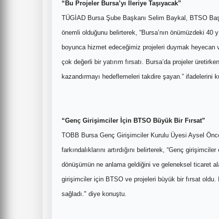
“Bu Projeler Bursa’yı İleriye Taşıyacak”
TÜGİAD Bursa Şube Başkanı Selim Baykal, BTSO Başkanı
önemli olduğunu belirterek, “Bursa’nın önümüzdeki 40 yı
boyunca hizmet edeceğimiz projeleri duymak heyecan 
çok değerli bir yatırım fırsatı. Bursa’da projeler üretir
kazandırmayı hedeflemeleri takdire şayan.” ifadelerini k
“Genç Girişimciler İçin BTSO Büyük Bir Fırsat”
TOBB Bursa Genç Girişimciler Kurulu Üyesi Aysel Önc
farkındalıklarını artırdığını belirterek, “Genç girişimcile
dönüşümün ne anlama geldiğini ve geleneksel ticaret alanl
girişimciler için BTSO ve projeleri büyük bir fırsat old
sağladı." diye konuştu.