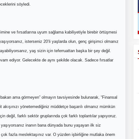
eklerini söyledi.
mine ve fırsatlarına uyum sağlama kabiliyetiyle birebir örtüşmesi
aşıyorsanız, isterseniz 20’li yaşlarda olun, genç girişimci olmanız
biliyorsanız, yaş sizin için teferruattan başka bir şey değil.
vam ediyor. Gelecekte de aynı şekilde olacak. Sadece fırsatlar
 bakan ama görmeyen” olmayın tavsiyesinde bulunarak, “Finansal
akit akışınızı yönetemediğiniz müddetçe başarılı olmanız mümkün
n değil, farklı sektör gruplarında çok farklı toplantılar yapıyoruz.
em yaşıyorsanız inanın bana dünyada bunu yaşayan ilk siz
n çok fazla meslektaşınız var. O yüzden işbirliğine mutlaka önem