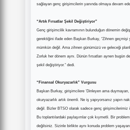
sağlayan genç girişimcilerin yanında olmaya devam edec
“Artık Fırsatlar Şekil Değiştiriyor”
Genç girişimcilik kavramının bulunduğun dönemin değişi
gerektiğini ifade eden Başkan Burkay, “Zihnen geçmişi y
mümkün değil. Ama zihnen günümüzü ve geleceği planlaya
Zorluk her dönem aynı. Dünün fırsatları aynen bugün de
şekil değiştiriyor.” dedi.
“Finansal Okuryazarlık” Vurgusu
Başkan Burkay, girişimcilere ‘Dinleyen ama duymayan,
okuryazarlık artık önemli. Ne iş yapıyorsanız yapın n
değil. Bizler BTSO olarak sadece genç girişimcilerimiz içi
Bu toplantılardaki paylaşımlar çok kıymetli. Bir probl
değilsiniz. Sizinle birlikte aynı konuda problem yaşaya