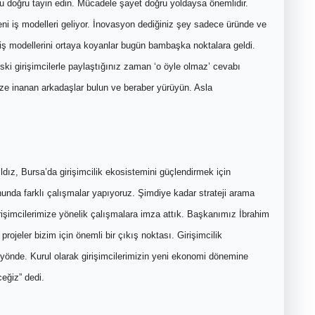
u doğru tayin edin. Mücadele şayet doğru yoldaysa önemlidir.
Yeni iş modelleri geliyor. İnovasyon dediğiniz şey sadece üründe ve
 iş modellerini ortaya koyanlar bugün bambaşka noktalara geldi.
ski girişimcilerle paylaştığınız zaman ‘o öyle olmaz’ cevabı
ize inanan arkadaşlar bulun ve beraber yürüyün. Asla
ız, Bursa’da girişimcilik ekosistemini güçlendirmek için
nunda farklı çalışmalar yapıyoruz. Şimdiye kadar strateji arama
 girişimcilerimize yönelik çalışmalara imza attık. Başkanımız İbrahim
projeler bizim için önemli bir çıkış noktası. Girişimcilik
yönde. Kurul olarak girişimcilerimizin yeni ekonomi dönemine
eğiz” dedi.