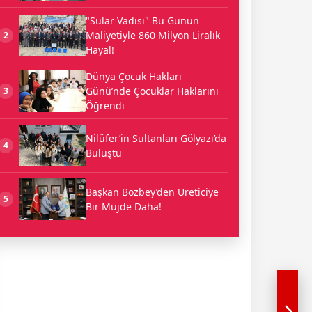
"Sular Vadisi" Bu Günün
Maliyetiyle 860 Milyon Liralık
2
Hayal!
Dünya Çocuk Hakları
Günü’nde Çocuklar Haklarını
3
Öğrendi
Nilüfer’in Sultanları Gölyazı’da
4
Buluştu
Başkan Bozbey’den Üreticiye
5
Bir Müjde Daha!