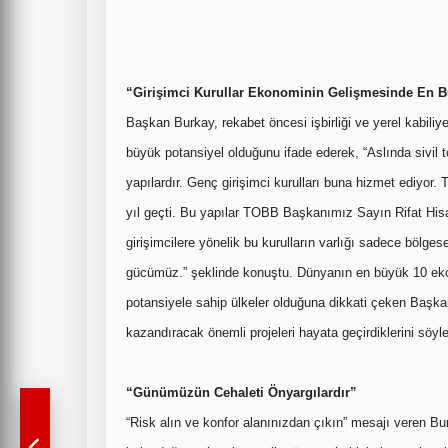
“Girişimci Kurullar Ekonominin Gelişmesinde En Bü
Başkan Burkay, rekabet öncesi işbirliği ve yerel kabiliyet
büyük potansiyel olduğunu ifade ederek, “Aslında sivil
yapılardır. Genç girişimci kurulları buna hizmet ediyor
yıl geçti. Bu yapılar TOBB Başkanımız Sayın Rifat Hisa
girişimcilere yönelik bu kurulların varlığı sadece bölges
gücümüz.” şeklinde konuştu. Dünyanın en büyük 10 eko
potansiyele sahip ülkeler olduğuna dikkati çeken Başka
kazandıracak önemli projeleri hayata geçirdiklerini söyle
“Günümüzün Cehaleti Önyargılardır”
“Risk alın ve konfor alanınızdan çıkın” mesajı veren Bu