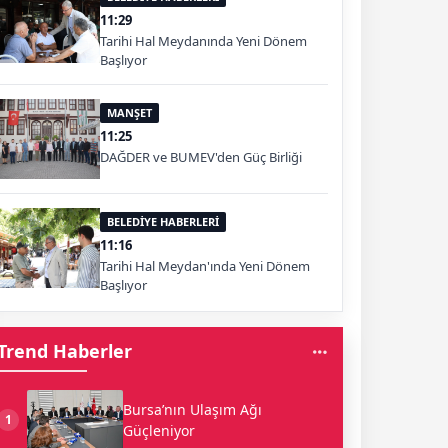
11:29
Tarihi Hal Meydanında Yeni Dönem
Başlıyor
MANŞET
11:25
DAĞDER ve BUMEV'den Güç Birliği
BELEDİYE HABERLERİ
11:16
Tarihi Hal Meydan'ında Yeni Dönem
Başlıyor
Trend Haberler
Bursa’nın Ulaşım Ağı
1
Güçleniyor