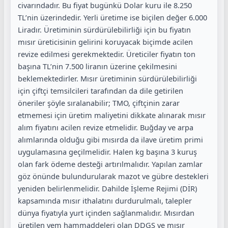
civarındadır. Bu fiyat bugünkü Dolar kuru ile 8.250
TL’nin üzerindedir. Yerli üretime ise biçilen değer 6.000
Liradır. Üretiminin sürdürülebilirliği için bu fiyatın
mısır üreticisinin gelirini koruyacak biçimde acilen
revize edilmesi gerekmektedir. Üreticiler fiyatın ton
başına TL’nin 7.500 liranın üzerine çekilmesini
beklemektedirler. Mısır üretiminin sürdürülebilirliği
için çiftçi temsilcileri tarafından da dile getirilen
öneriler şöyle sıralanabilir; TMO, çiftçinin zarar
etmemesi için üretim maliyetini dikkate alınarak mısır
alım fiyatını acilen revize etmelidir. Buğday ve arpa
alımlarında olduğu gibi mısırda da ilave üretim primi
uygulamasına geçilmelidir. Halen kg başına 3 kuruş
olan fark ödeme desteği artırılmalıdır. Yapılan zamlar
göz önünde bulundurularak mazot ve gübre destekleri
yeniden belirlenmelidir. Dahilde İşleme Rejimi (DİR)
kapsamında mısır ithalatını durdurulmalı, talepler
dünya fiyatıyla yurt içinden sağlanmalıdır. Mısırdan
üretilen yem hammaddeleri olan DDGS ve mısır