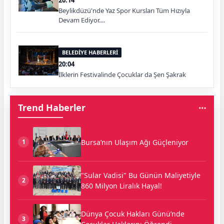
20:14
Beylikdüzü'nde Yaz Spor Kursları Tüm Hızıyla
Devam Ediyor....
BELEDİYE HABERLERİ
20:04
İlklerin Festivalinde Çocuklar da Şen Şakrak
Trend Haberler
Bursa’nın Ulaşım Ağı Güçleniyor
1
"Sular Vadisi" Bu Günün Maliyetiyle
2
860 Milyon Liralık Hayal!
Dünya Çocuk Hakları Günü’nde
3