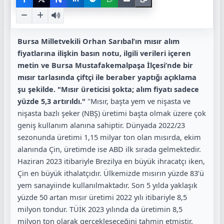
Bursa Milletvekili Orhan Sarıbal’ın mısır alım
fiyatlarına ilişkin basın notu, ilgili verileri içeren
metin ve Bursa Mustafakemalpaşa İlçesi’nde bir
mısır tarlasında çiftçi ile beraber yaptığı açıklama
şu şekilde.
"Mısır üreticisi şokta; alım fiyatı sadece
yüzde 5,3 artırıldı."
"Mısır, başta yem ve nişasta ve
nişasta bazlı şeker (NBŞ) üretimi başta olmak üzere çok
geniş kullanım alanına sahiptir. Dünyada 2022/23
sezonunda üretimi 1,15 milyar ton olan mısırda, ekim
alanında Çin, üretimde ise ABD ilk sırada gelmektedir.
Haziran 2023 itibariyle Brezilya en büyük ihracatçı iken,
Çin en büyük ithalatçıdır. Ülkemizde mısırın yüzde 83’ü
yem sanayiinde kullanılmaktadır. Son 5 yılda yaklaşık
yüzde 50 artan mısır üretimi 2022 yılı itibariyle 8,5
milyon tondur. TÜİK 2023 yılında da üretimin 8,5
milyon ton olarak gerçekleşeceğini tahmin etmiştir.