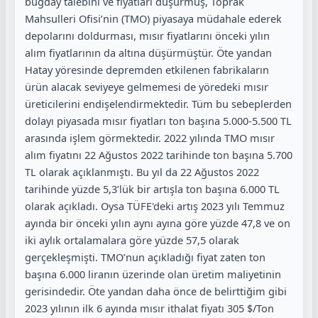
buğday talebini ve fiyatları düşürmüş, Toprak
Mahsulleri Ofisi’nin (TMO) piyasaya müdahale ederek
depolarını doldurması, mısır fiyatlarını önceki yılın
alım fiyatlarının da altına düşürmüştür. Öte yandan
Hatay yöresinde depremden etkilenen fabrikaların
ürün alacak seviyeye gelmemesi de yöredeki mısır
üreticilerini endişelendirmektedir. Tüm bu sebeplerden
dolayı piyasada mısır fiyatları ton başına 5.000-5.500 TL
arasında işlem görmektedir. 2022 yılında TMO mısır
alım fiyatını 22 Ağustos 2022 tarihinde ton başına 5.700
TL olarak açıklanmıştı. Bu yıl da 22 Ağustos 2022
tarihinde yüzde 5,3’lük bir artışla ton başına 6.000 TL
olarak açıkladı. Oysa TÜFE'deki artış 2023 yılı Temmuz
ayında bir önceki yılın aynı ayına göre yüzde 47,8 ve on
iki aylık ortalamalara göre yüzde 57,5 olarak
gerçekleşmişti. TMO’nun açıkladığı fiyat zaten ton
başına 6.000 liranın üzerinde olan üretim maliyetinin
gerisindedir. Öte yandan daha önce de belirttiğim gibi
2023 yılının ilk 6 ayında mısır ithalat fiyatı 305 $/Ton