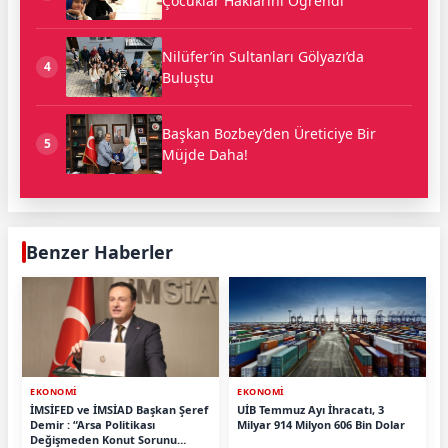
Çocuklar Haklarını Öğrendi
Nilüfer’in Sultanları Gölyazı’da
4
Buluştu
Başkan Bozbey’den Üreticiye Bir
5
Müjde Daha!
Benzer Haberler
EKONOMİ
EKONOMİ
İMSİFED ve İMSİAD Başkan Şeref
UİB Temmuz Ayı İhracatı, 3
Demir : “Arsa Politikası
Milyar 914 Milyon 606 Bin Dolar
Değişmeden Konut Sorunu