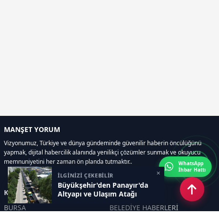
MANŞET YORUM
Vizyonumuz, Türkiye ve dünya gündeminde güvenilir haberin öncülüğünü
yapmak, dijital habercilik alanında yenilikçi çözümler sunmak ve okuyucu
memnuniyetini her zaman ön planda tutmaktır..
WhatsApp
İhbar Hattı
×
İLGİNİZİ ÇEKEBİLİR
Büyükşehir'den Panayır'da
Kategoriler
Altyapı ve Ulaşım Atağı
BURSA
BELEDİYE HABERLERİ