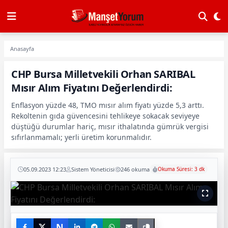
Anasayfa
CHP Bursa Milletvekili Orhan SARIBAL
Mısır Alım Fiyatını Değerlendirdi:
Enflasyon yüzde 48, TMO mısır alım fiyatı yüzde 5,3 arttı.
Rekoltenin gıda güvencesini tehlikeye sokacak seviyeye
düştüğü durumlar hariç, mısır ithalatında gümrük vergisi
sıfırlanmamalı; yerli üretim korunmalıdır.
05.09.2023 12:23
Sistem Yöneticisi
246 okuma
Okuma Süresi: 3 dk
N