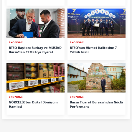
Çözülmez ”
EKONOMİ
EKONOMİ
BTSO Başkanı Burkay ve MÜSİAD
BTSO’nun Hizmet Kalitesine 7
Bursa'dan CEMKA'ya ziyaret
Yıldızlı Tescil
EKONOMİ
EKONOMİ
GÖKÇELİK'ten Dijital Dönüşüm
Bursa Ticaret Borsası'ndan Güçlü
Hamlesi
Performans