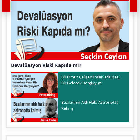
Devalüasyon Riski Kapıda mı?
Bir Ömür Çalışan İnsanlara Nasıl
Bir Gelecek Borçluyuz?
Bazılarının Aklı Halâ Astronotta
Kalmış