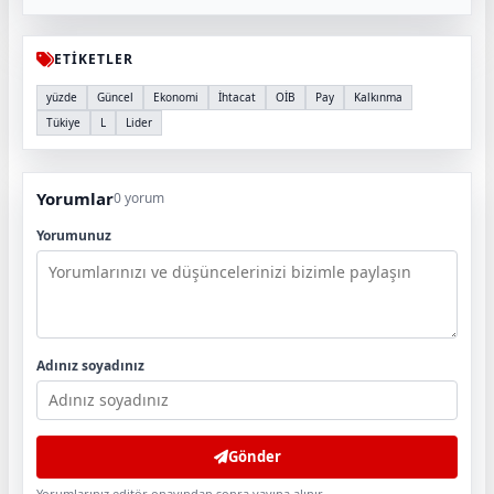
ETİKETLER
yüzde
Güncel
Ekonomi
İhtacat
OİB
Pay
Kalkınma
Tükiye
L
Lider
Yorumlar
0 yorum
Yorumunuz
Adınız soyadınız
Gönder
Yorumlarınız editör onayından sonra yayına alınır.