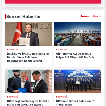
Benzer Haberler
Tümünü Gör
EKONOMİ
EKONOMİ
İMSİFED ve İMSİAD Başkan Şeref
UİB Temmuz Ayı İhracatı, 3
Demir : “Arsa Politikası
Milyar 914 Milyon 606 Bin Dolar
Değişmeden Konut Sorunu
Çözülmez ”
EKONOMİ
EKONOMİ
BTSO Başkanı Burkay ve MÜSİAD
BTSO’nun Hizmet Kalitesine 7
Bursa'dan CEMKA'ya ziyaret
Yıldızlı Tescil