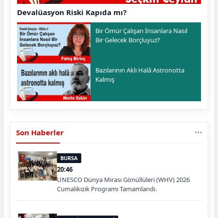
Devalüasyon Riski Kapıda mı?
Bir Ömür Çalışan İnsanlara Nasıl
Bir Gelecek Borçluyuz?
Bazılarının Aklı Halâ Astronotta
Kalmış
Son Haberler
BURSA
20:46
UNESCO Dünya Mirası Gönüllüleri (WHV) 2026
Cumalıkızık Programı Tamamlandı.