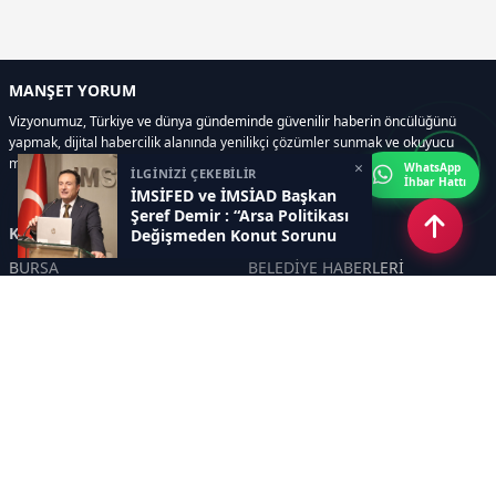
MANŞET YORUM
Vizyonumuz, Türkiye ve dünya gündeminde güvenilir haberin öncülüğünü
yapmak, dijital habercilik alanında yenilikçi çözümler sunmak ve okuyucu
memnuniyetini her zaman ön planda tutmaktır..
×
WhatsApp
İLGİNİZİ ÇEKEBİLİR
İhbar Hattı
İMSİFED ve İMSİAD Başkan
Şeref Demir : “Arsa Politikası
Kategoriler
Değişmeden Konut Sorunu
Çözülmez ”
BURSA
BELEDİYE HABERLERİ
YEREL
POLİTİKA
EKONOMİ
ULUSAL
DÜNYA
GÜNDEM
SON DAKİKA
MANŞET
ASAYİŞ
KÜLTÜR SANAT
TURİZM
TARİH