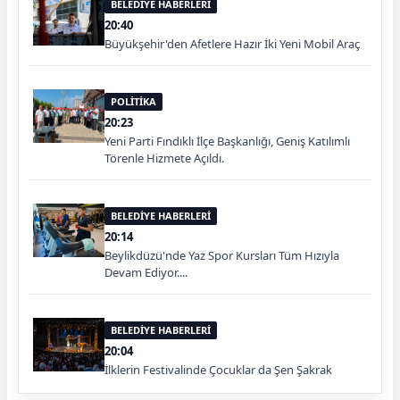
BELEDİYE HABERLERİ
20:40
Büyükşehir'den Afetlere Hazır İki Yeni Mobil Araç
POLİTİKA
20:23
Yeni Parti Fındıklı İlçe Başkanlığı, Geniş Katılımlı
Törenle Hizmete Açıldı.
BELEDİYE HABERLERİ
20:14
Beylikdüzü'nde Yaz Spor Kursları Tüm Hızıyla
Devam Ediyor....
BELEDİYE HABERLERİ
20:04
İlklerin Festivalinde Çocuklar da Şen Şakrak