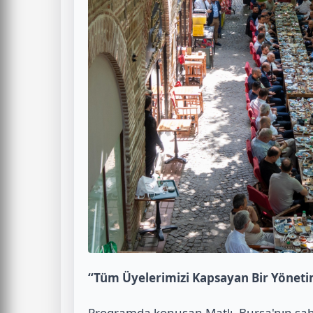
“Tüm Üyelerimizi Kapsayan Bir Yönetim
Programda konuşan Matlı, Bursa'nın sahi