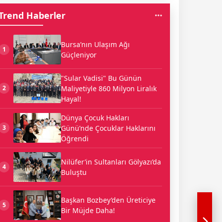
Trend Haberler
Bursa’nın Ulaşım Ağı
1
Güçleniyor
"Sular Vadisi" Bu Günün
Maliyetiyle 860 Milyon Liralık
2
Hayal!
Dünya Çocuk Hakları
Günü’nde Çocuklar Haklarını
3
Öğrendi
Nilüfer’in Sultanları Gölyazı’da
4
Buluştu
Başkan Bozbey’den Üreticiye
5
Bir Müjde Daha!