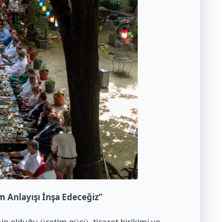
 Anlayışı İnşa Edeceğiz”
p olduğu üretim gücü, ticaret birikimi ve