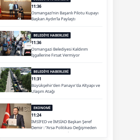
11:36
Osmangazi’nin Başarılı Pilotu Kupayı
Başkan Aydın’la Paylaştı
BELEDİYE HABERLERİ
11:36
Osmangazi Belediyesi Kaldırım
İşgallerine Fırsat Vermiyor
BELEDİYE HABERLERİ
11:31
Büyükşehir'den Panayır'da Altyapı ve
Ulaşım Atağı
EKONOMİ
11:24
İMSİFED ve İMSİAD Başkan Şeref
Demir : “Arsa Politikası Değişmeden
Konut Sorunu Çözülmez ”