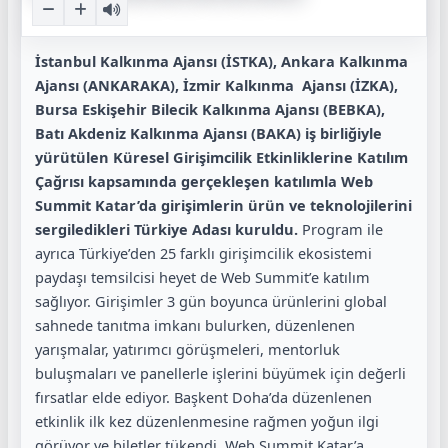
İstanbul Kalkınma Ajansı (İSTKA), Ankara Kalkınma
Ajansı (ANKARAKA), İzmir Kalkınma
Ajansı (İZKA),
Bursa Eskişehir Bilecik Kalkınma Ajansı (BEBKA),
Batı Akdeniz Kalkınma
Ajansı (BAKA) iş birliğiyle
yürütülen Küresel Girişimcilik Etkinliklerine Katılım
Çağrısı
kapsamında gerçekleşen katılımla Web
Summit Katar’da girişimlerin ürün ve teknolojilerini
sergiledikleri Türkiye Adası kuruldu.
Program ile
ayrıca Türkiye’den 25 farklı girişimcilik ekosistemi
paydaşı temsilcisi heyet de Web Summit’e katılım
sağlıyor. Girişimler 3 gün boyunca ürünlerini global
sahnede tanıtma imkanı bulurken, düzenlenen
yarışmalar, yatırımcı görüşmeleri, mentorluk
buluşmaları ve panellerle işlerini büyümek için değerli
fırsatlar elde ediyor. Başkent Doha’da düzenlenen
etkinlik ilk kez düzenlenmesine rağmen yoğun ilgi
görüyor ve biletler tükendi. Web Summit Katar’a