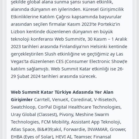
şekilde global alana sunma şansı sunan etkinlik,
alanında dünyanın en iyilerinden. Küresel Girişimcilik
Etkinliklerine Katılım Çağrısı kapsamında başvurular
arasından seçilen firmalar Kasım 2023’te Portekiz’in
Lizbon kentinde düzenlenen dünyanın en büyük
teknoloji konferansı Web Summit’e, 30 Kasım – 1 Aralık
2023 tarihleri arasında Finlandiya’nın Helsinki kentinde
gerçekleştirilen Slush etkinliğine ve geçtiğimiz ay Las
Vegas’ta düzenlenen CES (Consumer Electronic Show)’e
katılım sağlamıştı. Web Summit Katar etkinliği ise 26-
29 Şubat 2024 tarihleri arasında sürecek.
Web Summit Katar Türkiye Adasında Yer Alan
Girişimler
Carrtell, VenueX, Coredinat, V-Risetech,
Swatchloop, CorPal Digital Healthcare Technologies,
Uray Global (Classest), Pivony, Meshine Swarm
Technologies, FCM Mobility, Assistant App Teknoloji,
Atlas Space, Bi&#39;akıl, Forwardie, INVAMAR, Grower,
EHBA (Eyes of Solar), HEVI AI, Teamsec Finansal