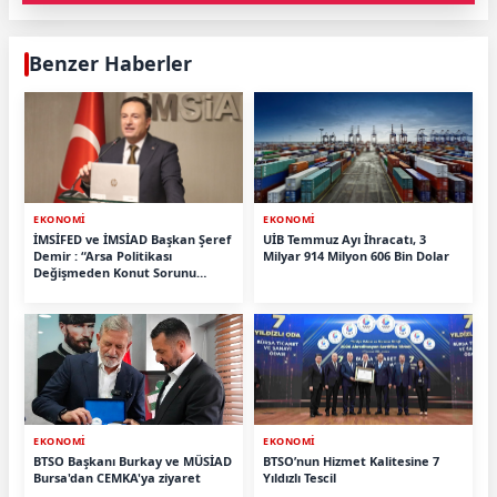
Benzer Haberler
EKONOMİ
EKONOMİ
İMSİFED ve İMSİAD Başkan Şeref
UİB Temmuz Ayı İhracatı, 3
Demir : “Arsa Politikası
Milyar 914 Milyon 606 Bin Dolar
Değişmeden Konut Sorunu
Çözülmez ”
EKONOMİ
EKONOMİ
BTSO Başkanı Burkay ve MÜSİAD
BTSO’nun Hizmet Kalitesine 7
Bursa'dan CEMKA'ya ziyaret
Yıldızlı Tescil