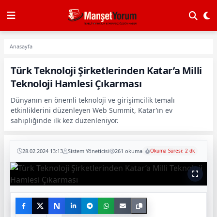
Anasayfa
Türk Teknoloji Şirketlerinden Katar’a Milli
Teknoloji Hamlesi Çıkarması
Dünyanın en önemli teknoloji ve girişimcilik temalı
etkinliklerini düzenleyen Web Summit, Katar’ın ev
sahipliğinde ilk kez düzenleniyor.
28.02.2024 13:13
Sistem Yöneticisi
261 okuma
Okuma Süresi: 2 dk
N