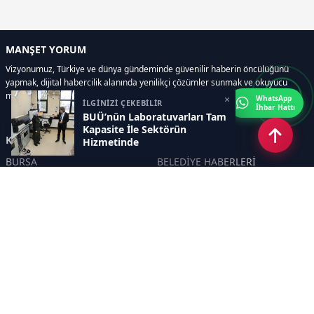
MANŞET YORUM
Vizyonumuz, Türkiye ve dünya gündeminde güvenilir haberin öncülüğünü
yapmak, dijital habercilik alanında yenilikçi çözümler sunmak ve okuyucu
memnuniyetini her zaman ön planda tutmaktır..
×
WhatsApp
İLGİNİZİ ÇEKEBİLİR
İhbar Hattı
BUÜ’nün Laboratuvarları Tam
Kapasite İle Sektörün
Kategoriler
Hizmetinde
BURSA
BELEDİYE HABERLERİ
YEREL
POLİTİKA
EKONOMİ
ULUSAL
DÜNYA
GÜNDEM
SON DAKİKA
MANŞET
ASAYİŞ
KÜLTÜR SANAT
TURİZM
TARİH