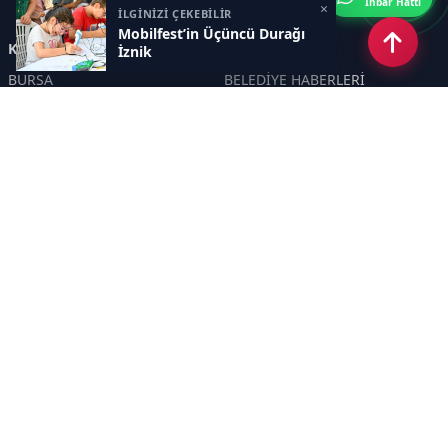
İhbar Hattı
×
İLGİNİZİ ÇEKEBİLİR
Mobilfest’in Üçüncü Durağı
Kategoriler
İznik
BURSA
BELEDİYE HABERLERİ
YEREL
POLİTİKA
EKONOMİ
ULUSAL
DÜNYA
GÜNDEM
SON DAKİKA
MANŞET
ASAYİŞ
KÜLTÜR SANAT
TURİZM
TARİH
MAGAZİN
GÜNCEL
RÖPORTAJ
EĞİTİM
KADIN
ÇOCUK
YAŞAM
SAĞLIK
ÇEVRE
DOĞA