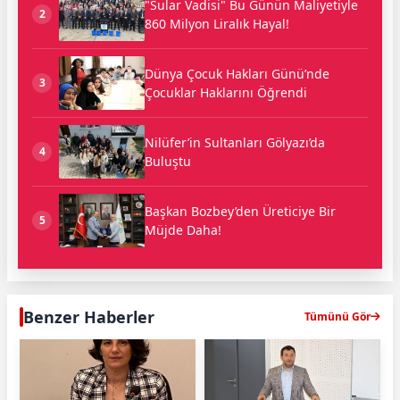
"Sular Vadisi" Bu Günün Maliyetiyle
2
860 Milyon Liralık Hayal!
Dünya Çocuk Hakları Günü’nde
3
Çocuklar Haklarını Öğrendi
Nilüfer’in Sultanları Gölyazı’da
4
Buluştu
Başkan Bozbey’den Üreticiye Bir
5
Müjde Daha!
Benzer Haberler
Tümünü Gör