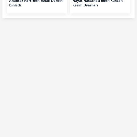
Anahtar Parti'den Esnafı Derdini
Hayat Hastanesi'nden Kurban
Dinledi
Kesim Uyarıları