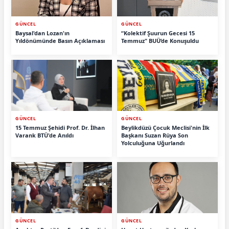
GÜNCEL
GÜNCEL
Baysal'dan Lozan'ın
“Kolektif Şuurun Gecesi 15
Yıldönümünde Basın Açıklaması
Temmuz" BUÜ’de Konuşuldu
GÜNCEL
GÜNCEL
15 Temmuz Şehidi Prof. Dr. İlhan
Beylikdüzü Çocuk Meclisi'nin İlk
Varank BTÜ'de Anıldı
Başkanı Suzan Rüya Son
Yolculuğuna Uğurlandı
GÜNCEL
GÜNCEL