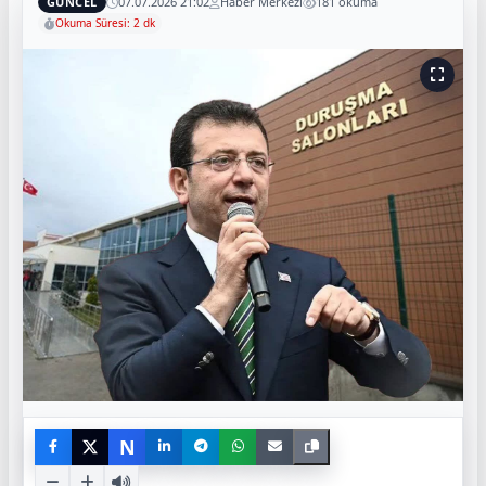
GÜNCEL
07.07.2026 21:02
Haber Merkezi
181 okuma
Okuma Süresi: 2 dk
N