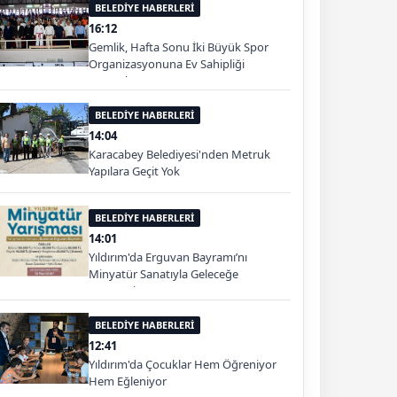
BELEDİYE HABERLERİ
16:12
Gemlik, Hafta Sonu İki Büyük Spor
Organizasyonuna Ev Sahipliği
Yapacak
BELEDİYE HABERLERİ
14:04
Karacabey Belediyesi'nden Metruk
Yapılara Geçit Yok
BELEDİYE HABERLERİ
14:01
Yıldırım'da Erguvan Bayramı’nı
Minyatür Sanatıyla Geleceğe
Taşınacak
BELEDİYE HABERLERİ
12:41
Yıldırım'da Çocuklar Hem Öğreniyor
Hem Eğleniyor