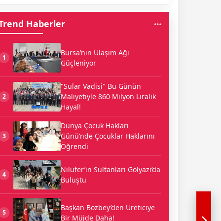
Trend Haberler
Bursa’nın Ulaşım Ağı
1
Güçleniyor
"Sular Vadisi" Bu Günün
Maliyetiyle 860 Milyon Liralık
2
Hayal!
Dünya Çocuk Hakları
Günü’nde Çocuklar Haklarını
3
Öğrendi
Nilüfer’in Sultanları Gölyazı’da
4
Buluştu
Başkan Bozbey’den Üreticiye
5
Bir Müjde Daha!