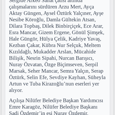
Sergide Arkeo Sanat çatısı altında
çalışmalarını sürdüren Arzu Mert, Ayça
Aktay Güngen, Aysel Öztürk Yalçıner, Ayşe
Nesibe Köroğlu, Damla Gültekin Atsan,
Dilara Topbaş, Dilek Binbirçiçek, Ece Arar,
Esra Mancar, Gizem Ergene, Gönül Şimşek,
Hale Güngör, Hülya Çelik, Kadriye Yavaş,
Kezban Çakar, Kübra Nur Selçuk, Meltem
Kızıldağlı, Mukadder Arslan, Mücahide
Bilişik, Nesrin Sipahi, Nurcan Barışıcı,
Nuray Özvatan, Özge Biçimseven, Serpil
Marsak, Seher Mancar, Semra Yalçın, Serap
Öztürk, Selin Efe, Sevdiye Kayhan, Süheyla
Artun ve Tuba Kirazoğlu’nun eserleri yer
alıyor.
Açılışa Nilüfer Belediye Başkan Yardımcısı
Emre Karagöz, Nilüfer Belediye Başkanı
Şadi Özdemir’in eşi Nuray Özdemir,