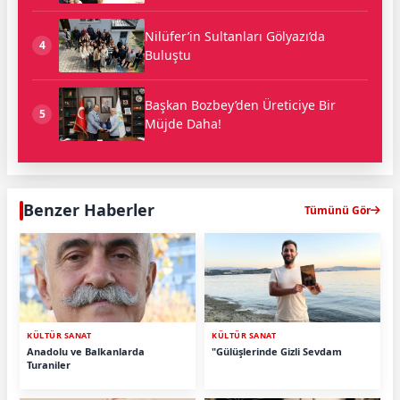
Nilüfer’in Sultanları Gölyazı’da
4
Buluştu
Başkan Bozbey’den Üreticiye Bir
5
Müjde Daha!
Benzer Haberler
Tümünü Gör
KÜLTÜR SANAT
KÜLTÜR SANAT
Anadolu ve Balkanlarda
"Gülüşlerinde Gizli Sevdam
Turaniler