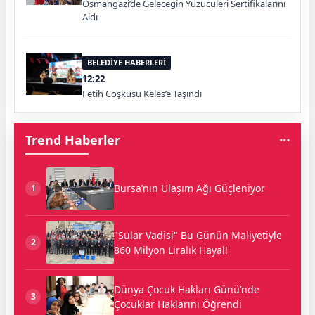
Osmangazi’de Geleceğin Yüzücüleri Sertifikalarını
Aldı
BELEDİYE HABERLERİ
12:22
Fetih Coşkusu Keles’e Taşındı
Trend Haberler
Bursa’nın Ulaşım Ağı Güçleniyor
1
"Sular Vadisi" Bu Günün Maliyetiyle
2
860 Milyon Liralık Hayal!
Dünya Çocuk Hakları Günü’nde
3
Çocuklar Haklarını Öğrendi