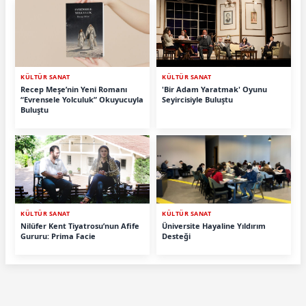
KÜLTÜR SANAT
KÜLTÜR SANAT
Recep Meşe’nin Yeni Romanı
'Bir Adam Yaratmak' Oyunu
“Evrensele Yolculuk” Okuyucuyla
Seyircisiyle Buluştu
Buluştu
KÜLTÜR SANAT
KÜLTÜR SANAT
Nilüfer Kent Tiyatrosu’nun Afife
Üniversite Hayaline Yıldırım
Gururu: Prima Facie
Desteği