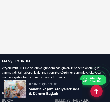
MANŞET YORUM
Vizyonumuz, Türkiye ve dünya gündeminde güvenilir haberin öncülüğünü
yapmak, dijital habercilik alanında yenilikçi çözümler sunmak ve okuyucu
memnuniyetini her zaman ön planda tutmaktır..
WhatsApp
İhbar Hattı
×
İLGİNİZİ ÇEKEBİLİR
Sanatla Yaşam Atölyeleri' nde
Kategoriler
6. Dönem Başladı
BURSA
BELEDİYE HABERLERİ
YEREL
POLİTİKA