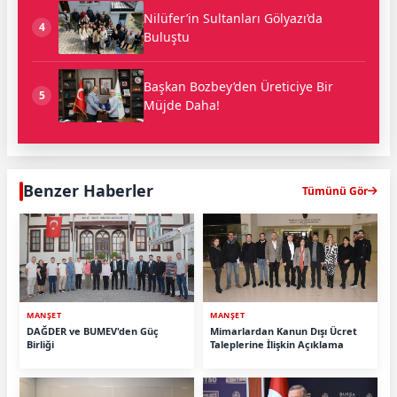
Nilüfer’in Sultanları Gölyazı’da
4
Buluştu
Başkan Bozbey’den Üreticiye Bir
5
Müjde Daha!
Benzer Haberler
Tümünü Gör
MANŞET
MANŞET
DAĞDER ve BUMEV'den Güç
Mimarlardan Kanun Dışı Ücret
Birliği
Taleplerine İlişkin Açıklama