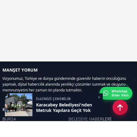
MANŞET YORUM
Vizyonumuz, Türkiye ve dünya gündeminde güvenilir haberin öncülüğünü
yapmak, dijital habercilik alanında yenilikçi çözümler sunmak ve okuyucu
memnuniyetini her zaman ön planda tutmaktır..
WhatsApp
İhbar Hattı
×
İLGİNİZİ ÇEKEBİLİR
Karacabey Belediyesi'nden
Kategoriler
Metruk Yapılara Geçit Yok
BURSA
BELEDİYE HABERLERİ
YEREL
POLİTİKA