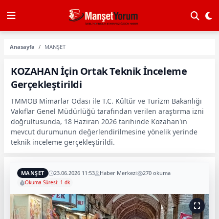
Anasayfa
MANŞET
KOZAHAN İçin Ortak Teknik İnceleme
Gerçekleştirildi
TMMOB Mimarlar Odası ile T.C. Kültür ve Turizm Bakanlığı
Vakıflar Genel Müdürlüğü tarafından verilen araştırma izni
doğrultusunda, 18 Haziran 2026 tarihinde Kozahan'ın
mevcut durumunun değerlendirilmesine yönelik yerinde
teknik inceleme gerçekleştirildi.
MANŞET
23.06.2026 11:53
Haber Merkezi
270 okuma
Okuma Süresi: 1 dk