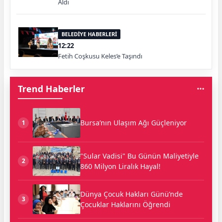
Aldı
BELEDİYE HABERLERİ
12:22
Fetih Coşkusu Keles’e Taşındı
Trend Haberler
Bursa’nın Ulaşım Ağı Güçleniyor
1
"Sular Vadisi" Bu Günün Maliyetiyle
2
860 Milyon Liralık Hayal!
Dünya Çocuk Hakları Günü’nde
3
Çocuklar Haklarını Öğrendi