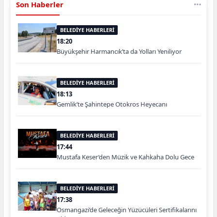
Son Haberler
BELEDİYE HABERLERİ
18:20
Büyükşehir Harmancık’ta da Yolları Yeniliyor
BELEDİYE HABERLERİ
18:13
Gemlik’te Şahintepe Otokros Heyecanı
BELEDİYE HABERLERİ
17:44
Mustafa Keser’den Müzik ve Kahkaha Dolu Gece
BELEDİYE HABERLERİ
17:38
Osmangazi’de Geleceğin Yüzücüleri Sertifikalarını