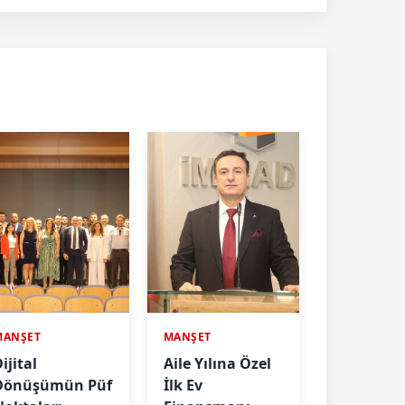
MANŞET
MANŞET
ijital
Aile Yılına Özel
Dönüşümün Püf
İlk Ev