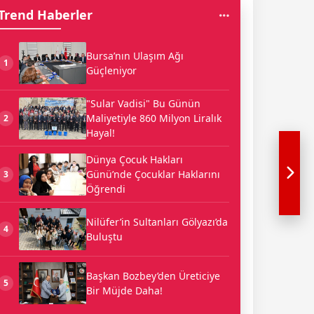
Trend Haberler
Bursa’nın Ulaşım Ağı
1
Güçleniyor
"Sular Vadisi" Bu Günün
Maliyetiyle 860 Milyon Liralık
2
Hayal!
Dünya Çocuk Hakları
Günü’nde Çocuklar Haklarını
3
Öğrendi
Nilüfer’in Sultanları Gölyazı’da
4
Buluştu
Başkan Bozbey’den Üreticiye
5
Bir Müjde Daha!