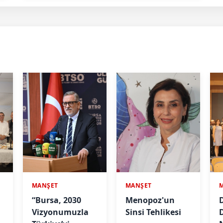
MANŞET
MANŞET
“Bursa, 2030
Menopoz'un
D
Vizyonumuzla
Sinsi Tehlikesi