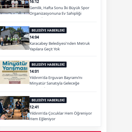
16:12
Gemlik, Hafta Sonu İki Büyük Spor
Organizasyonuna Ev Sahipliği
Yapacak
BELEDİYE HABERLERİ
14:04
Karacabey Belediyesi'nden Metruk
Yapılara Geçit Yok
BELEDİYE HABERLERİ
14:01
Yıldırım'da Erguvan Bayramı’nı
Minyatür Sanatıyla Geleceğe
Taşınacak
BELEDİYE HABERLERİ
12:41
Yıldırım'da Çocuklar Hem Öğreniyor
Hem Eğleniyor