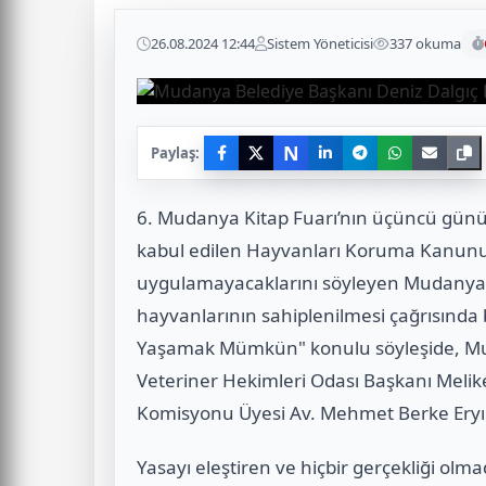
26.08.2024 12:44
Sistem Yöneticisi
337 okuma
N
Paylaş:
6. Mudanya Kitap Fuarı’nın üçüncü günü
kabul edilen Hayvanları Koruma Kanunu m
uygulamayacaklarını söyleyen Mudanya B
hayvanlarının sahiplenilmesi çağrısında 
Yaşamak Mümkün" konulu söyleşide, Mud
Veteriner Hekimleri Odası Başkanı Meli
Komisyonu Üyesi Av. Mehmet Berke Eryılm
Yasayı eleştiren ve hiçbir gerçekliği ol