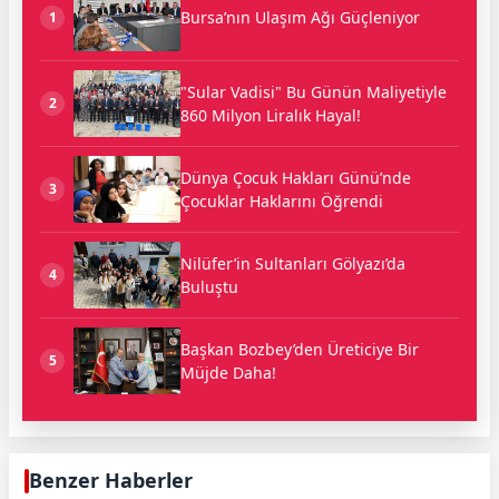
Bursa’nın Ulaşım Ağı Güçleniyor
1
"Sular Vadisi" Bu Günün Maliyetiyle
2
860 Milyon Liralık Hayal!
Dünya Çocuk Hakları Günü’nde
3
Çocuklar Haklarını Öğrendi
Nilüfer’in Sultanları Gölyazı’da
4
Buluştu
Başkan Bozbey’den Üreticiye Bir
5
Müjde Daha!
Benzer Haberler