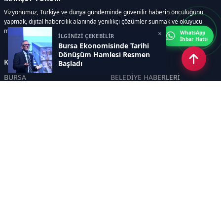
Vizyonumuz, Türkiye ve dünya gündeminde güvenilir haberin öncülüğünü
yapmak, dijital habercilik alanında yenilikçi çözümler sunmak ve okuyucu
memnuniyetini her zaman ön planda tutmaktır..
×
WhatsApp
İLGİNİZİ ÇEKEBİLİR
İhbar Hattı
Bursa Ekonomisinde Tarihi
Dönüşüm Hamlesi Resmen
Kategoriler
Başladı
BURSA
BELEDİYE HABERLERİ
YEREL
POLİTİKA
EKONOMİ
ULUSAL
DÜNYA
GÜNDEM
SON DAKİKA
MANŞET
ASAYİŞ
KÜLTÜR SANAT
TURİZM
TARİH
MAGAZİN
GÜNCEL
RÖPORTAJ
EĞİTİM
KADIN
ÇOCUK