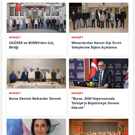
MANŞET
MANŞET
DAĞDER ve BUMEV'den Güç
Mimarlardan Kanun Dışı Ücret
Birliği
Taleplerine İlişkin Açıklama
MANŞET
MANŞET
Bursa Demek Balkanlar Demek
“Bursa, 2030 Vizyonumuzla
Türkiye’yi Büyütmeye Devam
Edecek"