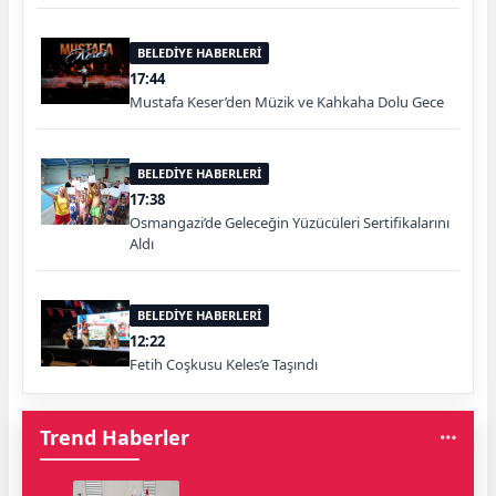
BELEDİYE HABERLERİ
17:44
Mustafa Keser’den Müzik ve Kahkaha Dolu Gece
BELEDİYE HABERLERİ
17:38
Osmangazi’de Geleceğin Yüzücüleri Sertifikalarını
Aldı
BELEDİYE HABERLERİ
12:22
Fetih Coşkusu Keles’e Taşındı
Trend Haberler