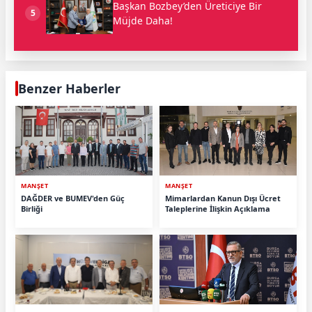
Başkan Bozbey’den Üreticiye Bir
5
Müjde Daha!
Benzer Haberler
MANŞET
MANŞET
DAĞDER ve BUMEV'den Güç
Mimarlardan Kanun Dışı Ücret
Birliği
Taleplerine İlişkin Açıklama