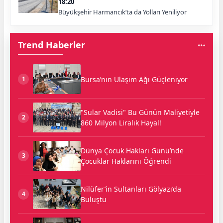
18:20
Büyükşehir Harmancık’ta da Yolları Yeniliyor
Trend Haberler
Bursa’nın Ulaşım Ağı Güçleniyor
1
"Sular Vadisi" Bu Günün Maliyetiyle
2
860 Milyon Liralık Hayal!
Dünya Çocuk Hakları Günü’nde
3
Çocuklar Haklarını Öğrendi
Nilüfer’in Sultanları Gölyazı’da
4
Buluştu