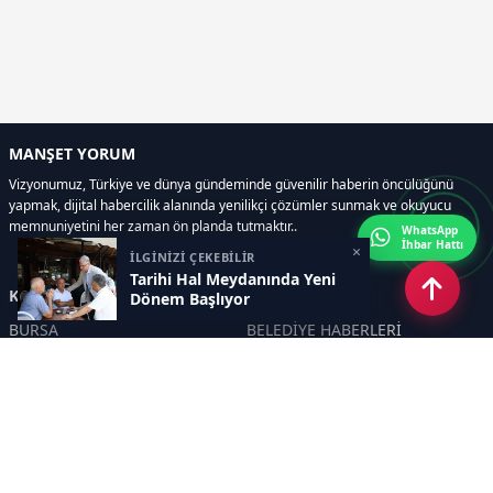
MANŞET YORUM
Vizyonumuz, Türkiye ve dünya gündeminde güvenilir haberin öncülüğünü
yapmak, dijital habercilik alanında yenilikçi çözümler sunmak ve okuyucu
memnuniyetini her zaman ön planda tutmaktır..
WhatsApp
İhbar Hattı
×
İLGİNİZİ ÇEKEBİLİR
Tarihi Hal Meydanında Yeni
Kategoriler
Dönem Başlıyor
BURSA
BELEDİYE HABERLERİ
YEREL
POLİTİKA
EKONOMİ
ULUSAL
DÜNYA
GÜNDEM
SON DAKİKA
MANŞET