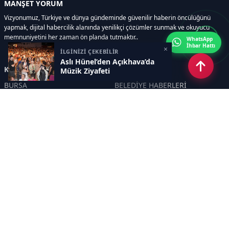
MANŞET YORUM
Vizyonumuz, Türkiye ve dünya gündeminde güvenilir haberin öncülüğünü
yapmak, dijital habercilik alanında yenilikçi çözümler sunmak ve okuyucu
memnuniyetini her zaman ön planda tutmaktır..
WhatsApp
İhbar Hattı
×
İLGİNİZİ ÇEKEBİLİR
Aslı Hünel’den Açıkhava’da
Kategoriler
Müzik Ziyafeti
BURSA
BELEDİYE HABERLERİ
YEREL
POLİTİKA
EKONOMİ
ULUSAL
DÜNYA
GÜNDEM
SON DAKİKA
MANŞET
ASAYİŞ
KÜLTÜR SANAT
TURİZM
TARİH
MAGAZİN
GÜNCEL
RÖPORTAJ
EĞİTİM