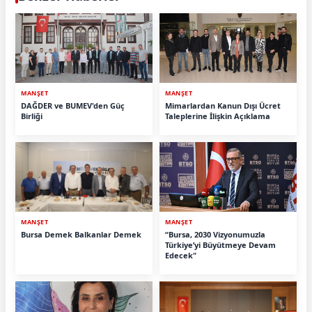
MANŞET
MANŞET
DAĞDER ve BUMEV'den Güç
Mimarlardan Kanun Dışı Ücret
Birliği
Taleplerine İlişkin Açıklama
MANŞET
MANŞET
Bursa Demek Balkanlar Demek
“Bursa, 2030 Vizyonumuzla
Türkiye’yi Büyütmeye Devam
Edecek"