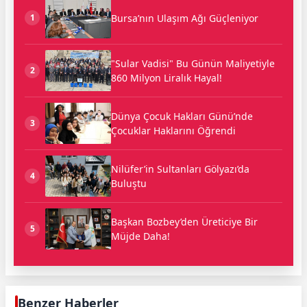
Bursa’nın Ulaşım Ağı Güçleniyor
1
"Sular Vadisi" Bu Günün Maliyetiyle
2
860 Milyon Liralık Hayal!
Dünya Çocuk Hakları Günü’nde
3
Çocuklar Haklarını Öğrendi
Nilüfer’in Sultanları Gölyazı’da
4
Buluştu
Başkan Bozbey’den Üreticiye Bir
5
Müjde Daha!
Benzer Haberler