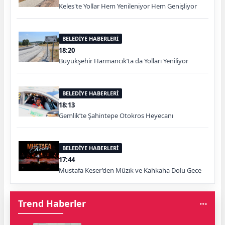
Keles'te Yollar Hem Yenileniyor Hem Genişliyor
BELEDİYE HABERLERİ
18:20
Büyükşehir Harmancık’ta da Yolları Yeniliyor
BELEDİYE HABERLERİ
18:13
Gemlik’te Şahintepe Otokros Heyecanı
BELEDİYE HABERLERİ
17:44
Mustafa Keser’den Müzik ve Kahkaha Dolu Gece
Trend Haberler