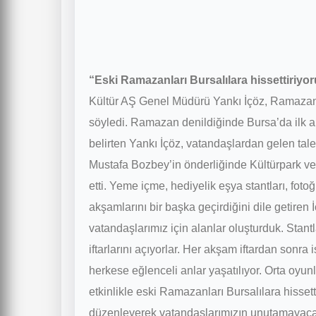
“Eski Ramazanları Bursalılara hissettiriyo
Kültür AŞ Genel Müdürü Yankı İçöz, Ramazan a
söyledi. Ramazan denildiğinde Bursa’da ilk a
belirten Yankı İçöz, vatandaşlardan gelen t
Mustafa Bozbey’in önderliğinde Kültürpark ve
etti. Yeme içme, hediyelik eşya stantları, fot
akşamlarını bir başka geçirdiğini dile getire
vatandaşlarımız için alanlar oluşturduk. Stantl
iftarlarını açıyorlar. Her akşam iftardan sonr
herkese eğlenceli anlar yaşatılıyor. Orta oyun
etkinlikle eski Ramazanları Bursalılara hisse
düzenleyerek vatandaşlarımızın unutamayacak