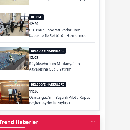
BURSA
12:20
BUÜ’nün Laboratuvarları Tam
Kapasite İle Sektörün Hizmetinde
BELEDİYE HABERLERİ
12:02
Büyükşehir'den Mudanya'nın
Altyapısına Güçlü Yatırım
BELEDİYE HABERLERİ
11:36
Osmangazi’nin Başarılı Pilotu Kupayı
Başkan Aydın’la Paylaştı
Trend Haberler