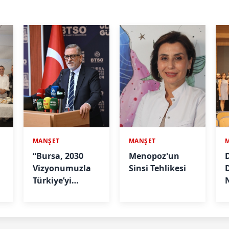
MANŞET
MANŞET
“Bursa, 2030
Menopoz'un
D
Vizyonumuzla
Sinsi Tehlikesi
Türkiye’yi
Büyütmeye
A
Devam Edecek"