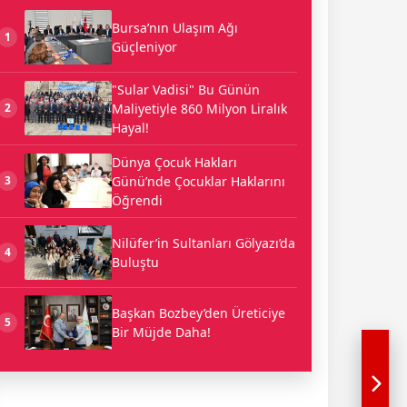
Bursa’nın Ulaşım Ağı
1
Güçleniyor
"Sular Vadisi" Bu Günün
Maliyetiyle 860 Milyon Liralık
2
Hayal!
Dünya Çocuk Hakları
Günü’nde Çocuklar Haklarını
3
Öğrendi
Nilüfer’in Sultanları Gölyazı’da
4
Buluştu
Başkan Bozbey’den Üreticiye
5
Bir Müjde Daha!