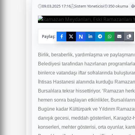
09.03.2025 17:16
Sistem Yöneticisi
350 okuma
N
Paylaş:
Birlik, beraberlik, yardımlaşma ve paylaşman
Belediyesi tarafından hazırlanan programlarl
binlerce vatandaşı iftar sofralarında buluştur
İhtisas Hastanesi alanında kurduğu Ramaza
Bursalılara tekrar hissettiriyor. ‘Ramazan her
hemen sonra başlayan etkinlikler, Bursalıları
Bugüne kadar Kültürpark ve Yıldırım Ramazan
danışık gecesi, meddah gösterileri, Karagöz-
konserleri, mehter gösterisi, orta oyunlar, kan