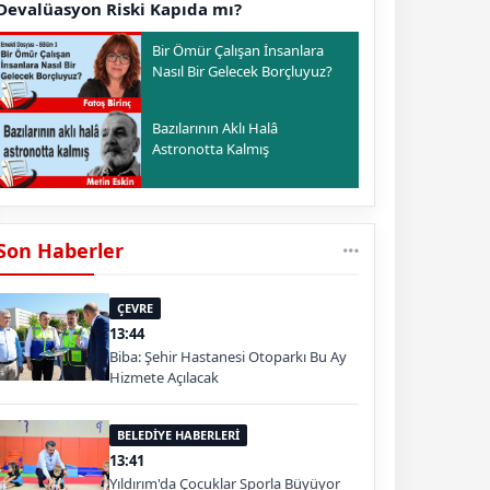
Devalüasyon Riski Kapıda mı?
Bir Ömür Çalışan İnsanlara
Nasıl Bir Gelecek Borçluyuz?
Bazılarının Aklı Halâ
Astronotta Kalmış
Son Haberler
ÇEVRE
13:44
Biba: Şehir Hastanesi Otoparkı Bu Ay
Hizmete Açılacak
BELEDİYE HABERLERİ
13:41
Yıldırım'da Çocuklar Sporla Büyüyor