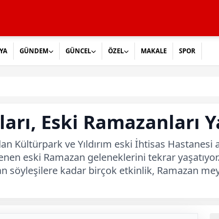
YA
GÜNDEM
GÜNCEL
ÖZEL
MAKALE
SPOR
rı, Eski Ramazanları Y
an Kültürpark ve Yıldırım eski İhtisas Hastanesi 
enen eski Ramazan geleneklerini tekrar yaşatıyo
an söyleşilere kadar birçok etkinlik, Ramazan mey