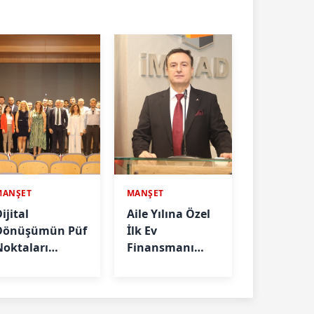
MANŞET
MANŞET
ijital
Aile Yılına Özel
Dönüşümün Püf
İlk Ev
Noktaları
Finansmanı
nlatıldı
Önerisi