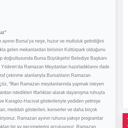
ruz”
yının Bursa’ya neşe, huzur ve mutluluk getirdiğini
kla gelen mekanlardan birisinin Kültürpark olduğunu
alep doğrultusunda Bursa Büyükşehir Belediye Başkanı
 Yıldırım’da Ramazan Meydanları hazırladıklarını ifade
oğraf çekinme alanlarıyla Bursalıların Ramazan
n İçöz, “İftarı Ramazan meydanlarında yapmak isteyen
ardan istedikleri iftarlıkları alarak dayanışma ruhuyla
a ise Karagöz-Hacivat gösterileriyle yediden yetmişe
ları, meddah gösterileri, konserler ve daha birçok
ttiriyoruz. Ramazan ayının ruhuna yakışır programlar
ları bir ay geçirmelerini arzuluyoruz. Ramazan