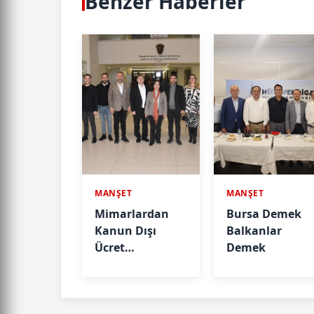
Benzer Haberler
MANŞET
MANŞET
Mimarlardan
Bursa Demek
Kanun Dışı
Balkanlar
Ücret
Demek
Taleplerine
İlişkin Açıklama