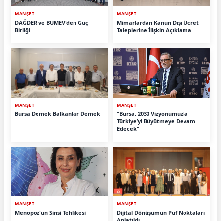
MANŞET
MANŞET
DAĞDER ve BUMEV'den Güç
Mimarlardan Kanun Dışı Ücret
Birliği
Taleplerine İlişkin Açıklama
MANŞET
MANŞET
Bursa Demek Balkanlar Demek
“Bursa, 2030 Vizyonumuzla
Türkiye’yi Büyütmeye Devam
Edecek"
MANŞET
MANŞET
Menopoz'un Sinsi Tehlikesi
Dijital Dönüşümün Püf Noktaları
Anlatıldı