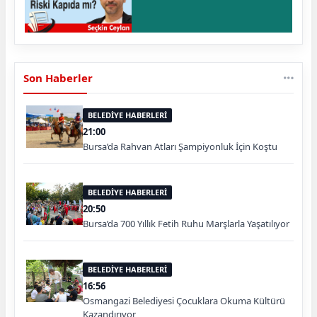
Son Haberler
BELEDİYE HABERLERİ
21:00
Bursa’da Rahvan Atları Şampiyonluk İçin Koştu
BELEDİYE HABERLERİ
20:50
Bursa’da 700 Yıllık Fetih Ruhu Marşlarla Yaşatılıyor
BELEDİYE HABERLERİ
16:56
Osmangazi Belediyesi Çocuklara Okuma Kültürü
Kazandırıyor