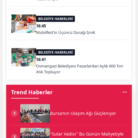
BELEDİYE HABERLERİ
16:45
Mobilfest’in Üçüncü Durağı İznik
BELEDİYE HABERLERİ
16:41
Osmangazi Belediyesi Pazarlardan Aylık 600 Ton
Atık Topluyor
Trend Haberler
Bursa’nın Ulaşım Ağı Güçleniyor
1
"Sular Vadisi" Bu Günün Maliyetiyle
2