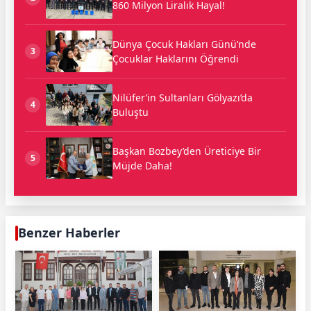
860 Milyon Liralık Hayal!
Dünya Çocuk Hakları Günü’nde
3
Çocuklar Haklarını Öğrendi
Nilüfer’in Sultanları Gölyazı’da
4
Buluştu
Başkan Bozbey’den Üreticiye Bir
5
Müjde Daha!
Benzer Haberler