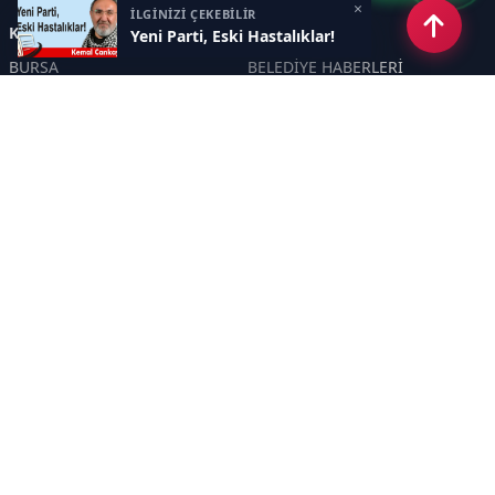
×
İLGİNİZİ ÇEKEBİLİR
Kategoriler
Yeni Parti, Eski Hastalıklar!
BURSA
BELEDİYE HABERLERİ
YEREL
POLİTİKA
EKONOMİ
ULUSAL
DÜNYA
GÜNDEM
SON DAKİKA
MANŞET
ASAYİŞ
KÜLTÜR SANAT
TURİZM
TARİH
MAGAZİN
GÜNCEL
RÖPORTAJ
EĞİTİM
KADIN
ÇOCUK
YAŞAM
SAĞLIK
ÇEVRE
DOĞA
TARIM
ÖZEL