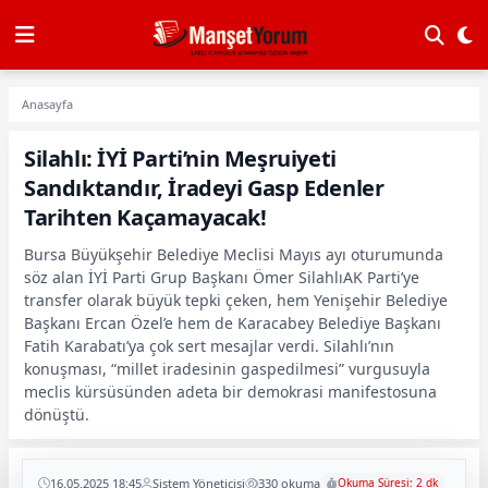
Anasayfa
Silahlı: İYİ Parti’nin Meşruiyeti
Sandıktandır, İradeyi Gasp Edenler
Tarihten Kaçamayacak!
Bursa Büyükşehir Belediye Meclisi Mayıs ayı oturumunda
söz alan İYİ Parti Grup Başkanı Ömer SilahlıAK Parti’ye
transfer olarak büyük tepki çeken, hem Yenişehir Belediye
Başkanı Ercan Özel’e hem de Karacabey Belediye Başkanı
Fatih Karabatı’ya çok sert mesajlar verdi. Silahlı’nın
konuşması, “millet iradesinin gaspedilmesi” vurgusuyla
meclis kürsüsünden adeta bir demokrasi manifestosuna
dönüştü.
16.05.2025 18:45
Sistem Yöneticisi
330 okuma
Okuma Süresi: 2 dk