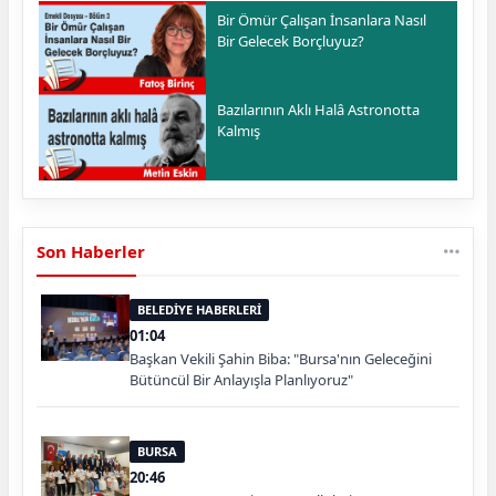
Bir Ömür Çalışan İnsanlara Nasıl
Bir Gelecek Borçluyuz?
Bazılarının Aklı Halâ Astronotta
Kalmış
Son Haberler
BELEDİYE HABERLERİ
01:04
Başkan Vekili Şahin Biba: "Bursa'nın Geleceğini
Bütüncül Bir Anlayışla Planlıyoruz"
BURSA
20:46