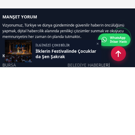
MANŞET YORUM
Vizyonumuz, Türkiye ve dünya gündeminde güvenilir haberin öncülüğünü
yapmak, dijital habercilik alanında yenilikçi çözümler sunmak ve okuyucu
memnuniyetini her zaman ön planda tutmaktır..
WhatsApp
İhbar Hattı
×
İLGİNİZİ ÇEKEBİLİR
İlklerin Festivalinde Çocuklar
Kategoriler
da Şen Şakrak
BURSA
BELEDİYE HABERLERİ
YEREL
POLİTİKA
EKONOMİ
ULUSAL
DÜNYA
GÜNDEM
SON DAKİKA
MANŞET
ASAYİŞ
KÜLTÜR SANAT
TURİZM
TARİH
MAGAZİN
GÜNCEL