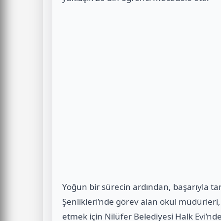
Yoğun bir sürecin ardından, başarıyla t
Şenlikleri’nde görev alan okul müdürleri
etmek için Nilüfer Belediyesi Halk Evi’nde