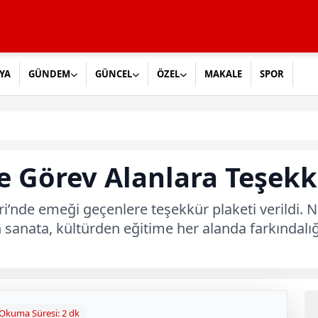
YA
GÜNDEM
GÜNCEL
ÖZEL
MAKALE
SPOR
de Görev Alanlara Teşekk
eri’nde emeği geçenlere teşekkür plaketi verildi. 
anata, kültürden eğitime her alanda farkındalığı
Okuma Süresi: 2 dk