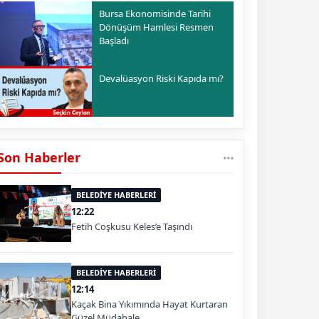
Bursa Ekonomisinde Tarihi
Dönüşüm Hamlesi Resmen
Başladı
Devalüasyon Riski Kapıda mı?
Son Haberler
BELEDİYE HABERLERİ
12:22
Fetih Coşkusu Keles’e Taşındı
BELEDİYE HABERLERİ
12:14
Kaçak Bina Yıkımında Hayat Kurtaran
Güzel Müdahale