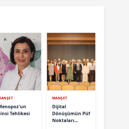
MANŞET
MANŞET
Menopoz'un
Dijital
insi Tehlikesi
Dönüşümün Püf
Noktaları
Anlatıldı