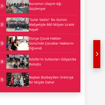
Bursa’nın Ulaşım Ağı
1
Güçleniyor
"Sular Vadisi" Bu Günün
Maliyetiyle 860 Milyon Liralık
2
Hayal!
Dünya Çocuk Hakları
Günü’nde Çocuklar Haklarını
3
Öğrendi
Nilüfer’in Sultanları Gölyazı’da
4
Buluştu
Başkan Bozbey’den Üreticiye
5
Bir Müjde Daha!