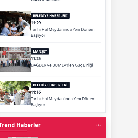
BELEDİYE HABERLERİ
11:29
Tarihi Hal Meydanında Yeni Dönem
Başlıyor
MANŞET
11:25
DAĞDER ve BUMEV'den Güç Birliği
BELEDİYE HABERLERİ
11:16
Tarihi Hal Meydan'ında Yeni Dönem
Başlıyor
Trend Haberler