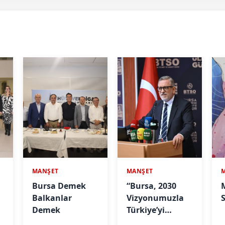
MANŞET
MANŞET
Bursa Demek
“Bursa, 2030
Balkanlar
Vizyonumuzla
S
Demek
Türkiye’yi
Büyütmeye