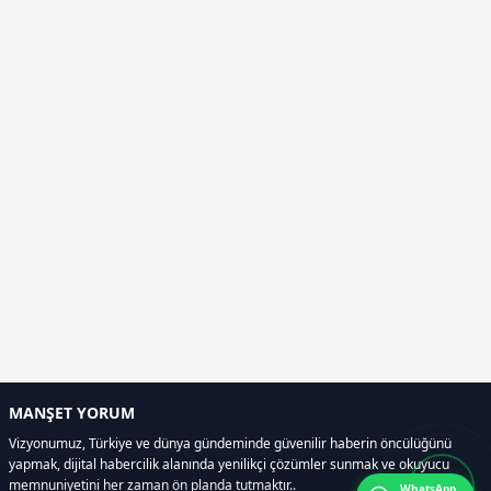
MANŞET YORUM
Vizyonumuz, Türkiye ve dünya gündeminde güvenilir haberin öncülüğünü
yapmak, dijital habercilik alanında yenilikçi çözümler sunmak ve okuyucu
memnuniyetini her zaman ön planda tutmaktır..
WhatsApp