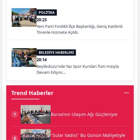
POLİTİKA
20:23
Yeni Parti Fındıklı İlçe Başkanlığı, Geniş Katılımlı
Törenle Hizmete Açıldı.
BELEDİYE HABERLERİ
20:14
Beylikdüzü'nde Yaz Spor Kursları Tüm Hızıyla
Devam Ediyor....
Trend Haberler
Bursa’nın Ulaşım Ağı Güçleniyor
1
"Sular Vadisi" Bu Günün Maliyetiyle
2