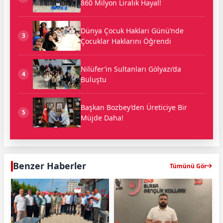
860 Milyon Liralık Hayal!
Dünya Çocuk Hakları Günü’nde
3
Çocuklar Haklarını Öğrendi
Nilüfer’in Sultanları Gölyazı’da
4
Buluştu
Başkan Bozbey’den Üreticiye Bir
5
Müjde Daha!
Benzer Haberler
Tümünü Gör