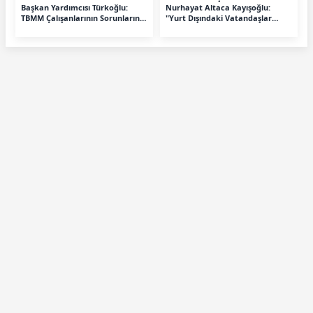
Başkan Yardımcısı Türkoğlu:
Nurhayat Altaca Kayışoğlu:
TBMM Çalışanlarının Sorunlarını
"Yurt Dışındaki Vatandaşlar
Gündeme Taşıdı
Ehliyet Mağduriyeti Yaşıyor"