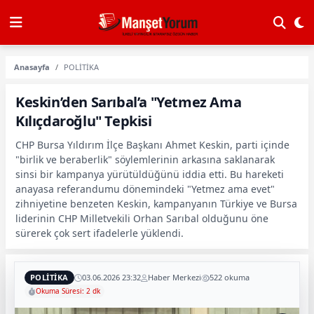
Anasayfa
POLİTİKA
Keskin’den Sarıbal’a "Yetmez Ama
Kılıçdaroğlu" Tepkisi
CHP Bursa Yıldırım İlçe Başkanı Ahmet Keskin, parti içinde
"birlik ve beraberlik" söylemlerinin arkasına saklanarak
sinsi bir kampanya yürütüldüğünü iddia etti. Bu hareketi
anayasa referandumu dönemindeki "Yetmez ama evet"
zihniyetine benzeten Keskin, kampanyanın Türkiye ve Bursa
liderinin CHP Milletvekili Orhan Sarıbal olduğunu öne
sürerek çok sert ifadelerle yüklendi.
POLİTİKA
03.06.2026 23:32
Haber Merkezi
522 okuma
Okuma Süresi: 2 dk