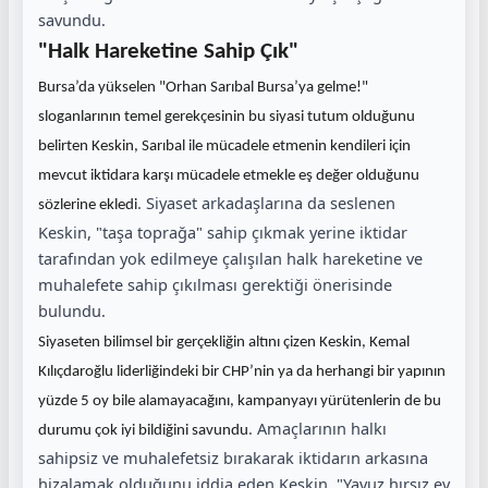
savundu
.
"Halk Hareketine Sahip Çık"
Bursa’da yükselen "Orhan Sarıbal Bursa’ya gelme!"
sloganlarının temel gerekçesinin bu siyasi tutum olduğunu
belirten Keskin, Sarıbal ile mücadele etmenin kendileri için
mevcut iktidara karşı mücadele etmekle eş değer olduğunu
. Siyaset arkadaşlarına da seslenen
sözlerine ekledi
Keskin, "taşa toprağa" sahip çıkmak yerine iktidar
tarafından yok edilmeye çalışılan halk hareketine ve
muhalefete sahip çıkılması gerektiği önerisinde
bulundu
.
Siyaseten bilimsel bir gerçekliğin altını çizen Keskin, Kemal
Kılıçdaroğlu liderliğindeki bir CHP’nin ya da herhangi bir yapının
yüzde 5 oy bile alamayacağını, kampanyayı yürütenlerin de bu
. Amaçlarının halkı
durumu çok iyi bildiğini savundu
sahipsiz ve muhalefetsiz bırakarak iktidarın arkasına
hizalamak olduğunu iddia eden Keskin, "Yavuz hırsız ev