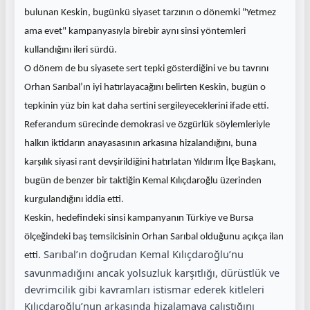
bulunan Keskin, bugünkü siyaset tarzının o dönemki "Yetmez
ama evet" kampanyasıyla birebir aynı sinsi yöntemleri
.
kullandığını ileri sürdü
O dönem de bu siyasete sert tepki gösterdiğini ve bu tavrını
Orhan Sarıbal’ın iyi hatırlayacağını belirten Keskin, bugün o
.
tepkinin yüz bin kat daha sertini sergileyeceklerini ifade etti
Referandum sürecinde demokrasi ve özgürlük söylemleriyle
halkın iktidarın anayasasının arkasına hizalandığını, buna
karşılık siyasi rant devşirildiğini hatırlatan Yıldırım İlçe Başkanı,
bugün de benzer bir taktiğin Kemal Kılıçdaroğlu üzerinden
.
kurgulandığını iddia etti
Keskin, hedefindeki sinsi kampanyanın Türkiye ve Bursa
ölçeğindeki baş temsilcisinin Orhan Sarıbal olduğunu açıkça ilan
. Sarıbal’ın doğrudan Kemal Kılıçdaroğlu’nu
etti
savunmadığını ancak yolsuzluk karşıtlığı, dürüstlük ve
devrimcilik gibi kavramları istismar ederek kitleleri
Kılıçdaroğlu’nun arkasında hizalamaya çalıştığını