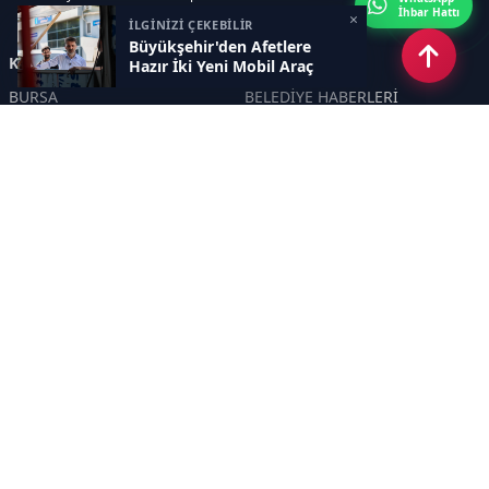
İhbar Hattı
×
İLGİNİZİ ÇEKEBİLİR
Büyükşehir'den Afetlere
Kategoriler
Hazır İki Yeni Mobil Araç
BURSA
BELEDİYE HABERLERİ
YEREL
POLİTİKA
EKONOMİ
ULUSAL
DÜNYA
GÜNDEM
SON DAKİKA
MANŞET
ASAYİŞ
KÜLTÜR SANAT
TURİZM
TARİH
MAGAZİN
GÜNCEL
RÖPORTAJ
EĞİTİM
KADIN
ÇOCUK
YAŞAM
SAĞLIK
ÇEVRE
DOĞA