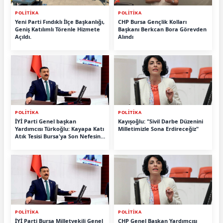
POLİTİKA
POLİTİKA
Yeni Parti Fındıklı İlçe Başkanlığı,
CHP Bursa Gençlik Kolları
Geniş Katılımlı Törenle Hizmete
Başkanı Berkcan Bora Görevden
Açıldı.
Alındı
POLİTİKA
POLİTİKA
İYİ Parti Genel başkan
Kayışoğlu: "Sivil Darbe Düzenini
Yardımcısı Türkoğlu: Kayapa Katı
Milletimizle Sona Erdireceğiz"
Atık Tesisi Bursa'ya Son Nefesini
” Verdirir ! Derhal Vaz Geçin!
POLİTİKA
POLİTİKA
İYİ Parti Bursa Milletvekili Genel
CHP Genel Başkan Yardımcısı