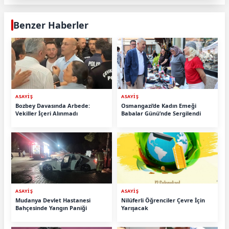
Benzer Haberler
ASAYİŞ
ASAYİŞ
Bozbey Davasında Arbede:
Osmangazi’de Kadın Emeği
Vekiller İçeri Alınmadı
Babalar Günü’nde Sergilendi
ASAYİŞ
ASAYİŞ
Mudanya Devlet Hastanesi
Nilüferli Öğrenciler Çevre İçin
Bahçesinde Yangın Paniği
Yarışacak