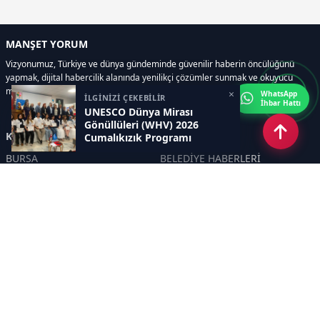
MANŞET YORUM
Vizyonumuz, Türkiye ve dünya gündeminde güvenilir haberin öncülüğünü
yapmak, dijital habercilik alanında yenilikçi çözümler sunmak ve okuyucu
memnuniyetini her zaman ön planda tutmaktır..
×
WhatsApp
İLGİNİZİ ÇEKEBİLİR
İhbar Hattı
UNESCO Dünya Mirası
Gönüllüleri (WHV) 2026
Kategoriler
Cumalıkızık Programı
Tamamlandı.
BURSA
BELEDİYE HABERLERİ
YEREL
POLİTİKA
EKONOMİ
ULUSAL
DÜNYA
GÜNDEM
SON DAKİKA
MANŞET
ASAYİŞ
KÜLTÜR SANAT
TURİZM
TARİH
MAGAZİN
GÜNCEL