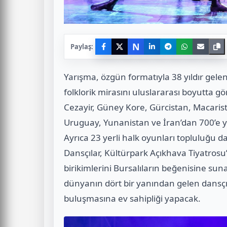
N
Paylaş:
Yarışma, özgün formatıyla 38 yıldır gelene
folklorik mirasını uluslararası boyutta gö
Cezayir, Güney Kore, Gürcistan, Macarista
Uruguay, Yunanistan ve İran’dan 700’e ya
Ayrıca 23 yerli halk oyunları topluluğu d
Dansçılar, Kültürpark Açıkhava Tiyatrosu’
birikimlerini Bursalıların beğenisine su
dünyanın dört bir yanından gelen dansçıla
buluşmasına ev sahipliği yapacak.