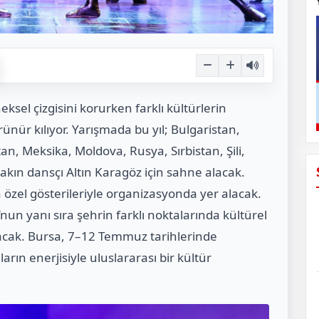
ksel çizgisini korurken farklı kültürlerin
rünür kılıyor. Yarışmada bu yıl; Bulgaristan,
n, Meksika, Moldova, Rusya, Sırbistan, Şili,
kın dansçı Altın Karagöz için sahne alacak.
a özel gösterileriyle organizasyonda yer alacak.
nun yanı sıra şehrin farklı noktalarında kültürel
nacak. Bursa, 7–12 Temmuz tarihlerinde
rın enerjisiyle uluslararası bir kültür