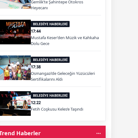
Gemlik’te Şahintepe Otokros
Heyecanı
BELEDİYE HABERLERİ
17:44
Mustafa Keser’den Müzik ve Kahkaha
Dolu Gece
BELEDİYE HABERLERİ
17:38
Osmangazi’de Geleceğin Yüzücüleri
Sertifikalarını Aldı
BELEDİYE HABERLERİ
12:22
Fetih Coşkusu Keles’e Taşındı
Trend Haberler