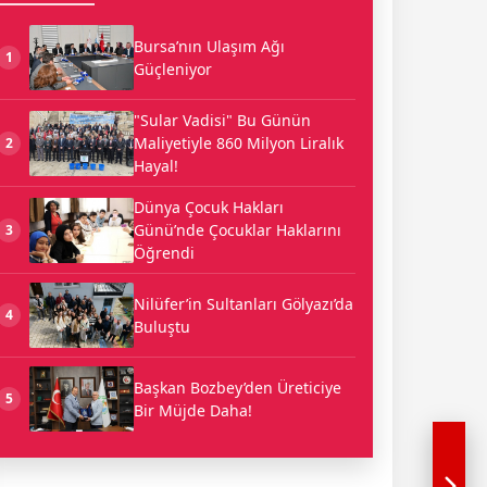
Bursa’nın Ulaşım Ağı
1
Güçleniyor
"Sular Vadisi" Bu Günün
Maliyetiyle 860 Milyon Liralık
2
Hayal!
Dünya Çocuk Hakları
Günü’nde Çocuklar Haklarını
3
Öğrendi
Nilüfer’in Sultanları Gölyazı’da
4
Buluştu
Başkan Bozbey’den Üreticiye
5
Bir Müjde Daha!