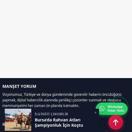
MANŞET YORUM
Vizyonumuz, Türkiye ve dünya gündeminde güvenilir haberin öncülüğünü
yapmak, dijital habercilik alanında yenilikçi çözümler sunmak ve okuyucu
memnuniyetini her zaman ön planda tutmaktır..
WhatsApp
İhbar Hattı
×
İLGİNİZİ ÇEKEBİLİR
Bursa’da Rahvan Atları
Kategoriler
Şampiyonluk İçin Koştu