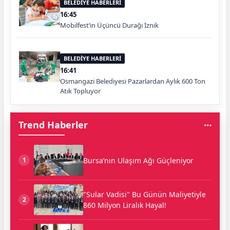
BELEDİYE HABERLERİ
16:45
Mobilfest’in Üçüncü Durağı İznik
BELEDİYE HABERLERİ
16:41
Osmangazi Belediyesi Pazarlardan Aylık 600 Ton
Atık Topluyor
Trend Haberler
Bursa’nın Ulaşım Ağı Güçleniyor
1
"Sular Vadisi" Bu Günün Maliyetiyle
2
860 Milyon Liralık Hayal!