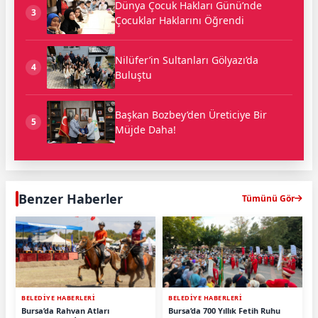
Dünya Çocuk Hakları Günü’nde
3
Çocuklar Haklarını Öğrendi
Nilüfer’in Sultanları Gölyazı’da
4
Buluştu
Başkan Bozbey’den Üreticiye Bir
5
Müjde Daha!
Benzer Haberler
Tümünü Gör
BELEDİYE HABERLERİ
BELEDİYE HABERLERİ
Bursa’da Rahvan Atları
Bursa’da 700 Yıllık Fetih Ruhu