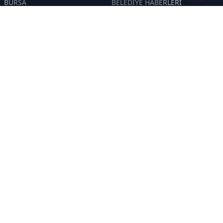
BURSA
BELEDİYE HABERLERİ
YEREL
POLİTİKA
EKONOMİ
ULUSAL
DÜNYA
GÜNDEM
SON DAKİKA
MANŞET
ASAYİŞ
KÜLTÜR SANAT
TURİZM
TARİH
MAGAZİN
GÜNCEL
RÖPORTAJ
EĞİTİM
KADIN
ÇOCUK
YAŞAM
SAĞLIK
ÇEVRE
DOĞA
TARIM
ÖZEL
ÖZEL HABER
DİZİ YAZI