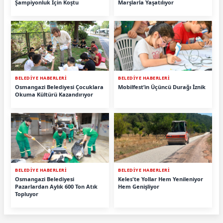
Şampiyonluk İçin Koştu
Marşlarla Yaşatılıyor
BELEDİYE HABERLERİ
BELEDİYE HABERLERİ
Osmangazi Belediyesi Çocuklara
Mobilfest’in Üçüncü Durağı İznik
Okuma Kültürü Kazandırıyor
BELEDİYE HABERLERİ
BELEDİYE HABERLERİ
Osmangazi Belediyesi
Keles'te Yollar Hem Yenileniyor
Pazarlardan Aylık 600 Ton Atık
Hem Genişliyor
Topluyor