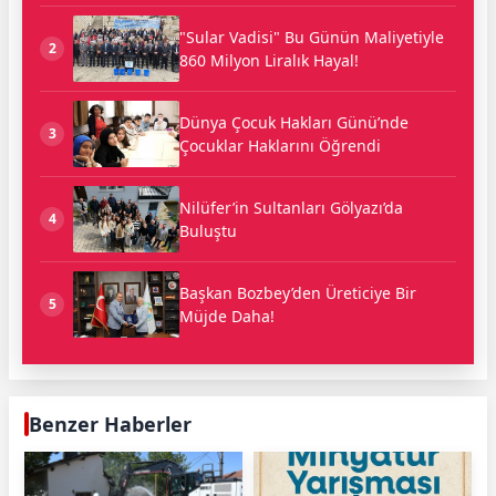
"Sular Vadisi" Bu Günün Maliyetiyle
2
860 Milyon Liralık Hayal!
Dünya Çocuk Hakları Günü’nde
3
Çocuklar Haklarını Öğrendi
Nilüfer’in Sultanları Gölyazı’da
4
Buluştu
Başkan Bozbey’den Üreticiye Bir
5
Müjde Daha!
Benzer Haberler