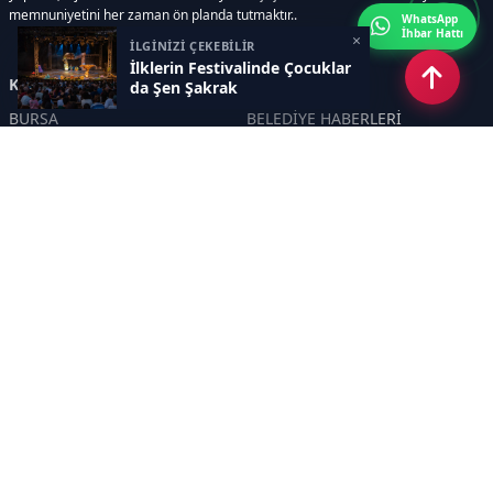
memnuniyetini her zaman ön planda tutmaktır..
WhatsApp
İhbar Hattı
×
İLGİNİZİ ÇEKEBİLİR
İlklerin Festivalinde Çocuklar
Kategoriler
da Şen Şakrak
BURSA
BELEDİYE HABERLERİ
YEREL
POLİTİKA
EKONOMİ
ULUSAL
DÜNYA
GÜNDEM
SON DAKİKA
MANŞET
ASAYİŞ
KÜLTÜR SANAT
TURİZM
TARİH
MAGAZİN
GÜNCEL
RÖPORTAJ
EĞİTİM
KADIN
ÇOCUK
YAŞAM
SAĞLIK