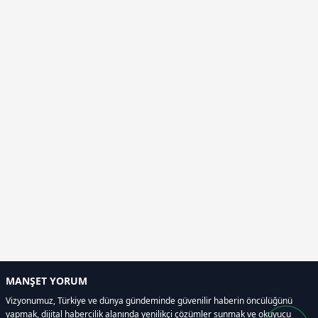
MANŞET YORUM
Vizyonumuz, Türkiye ve dünya gündeminde güvenilir haberin öncülüğünü
yapmak, dijital habercilik alanında yenilikçi çözümler sunmak ve okuyucu