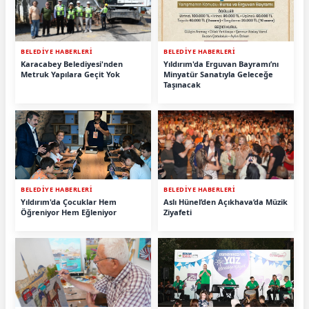
BELEDİYE HABERLERİ
BELEDİYE HABERLERİ
Karacabey Belediyesi'nden
Yıldırım'da Erguvan Bayramı’nı
Metruk Yapılara Geçit Yok
Minyatür Sanatıyla Geleceğe
Taşınacak
BELEDİYE HABERLERİ
BELEDİYE HABERLERİ
Yıldırım'da Çocuklar Hem
Aslı Hünel’den Açıkhava’da Müzik
Öğreniyor Hem Eğleniyor
Ziyafeti