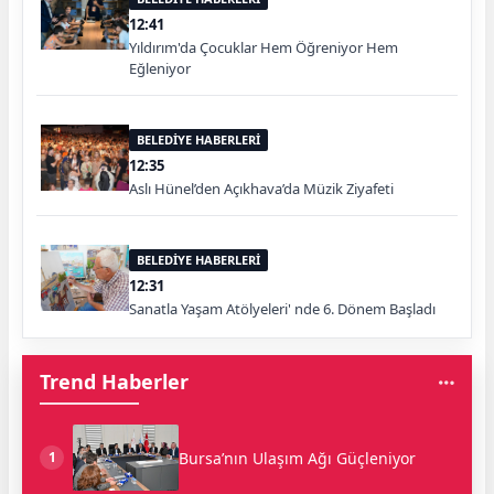
12:41
Yıldırım'da Çocuklar Hem Öğreniyor Hem
Eğleniyor
BELEDİYE HABERLERİ
12:35
Aslı Hünel’den Açıkhava’da Müzik Ziyafeti
BELEDİYE HABERLERİ
12:31
Sanatla Yaşam Atölyeleri' nde 6. Dönem Başladı
Trend Haberler
Bursa’nın Ulaşım Ağı Güçleniyor
1