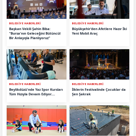
BELEDİYE HABERLERİ
BELEDİYE HABERLERİ
Başkan Vekili Şahin Biba:
Büyükşehir'den Afetlere Hazır İki
"Bursa'nın Geleceğini Bütüncül
Yeni Mobil Araç
Bir Anlayışla Planlıyoruz"
BELEDİYE HABERLERİ
BELEDİYE HABERLERİ
Beylikdüzü'nde Yaz Spor Kursları
İlklerin Festivalinde Çocuklar da
Tüm Hızıyla Devam Ediyor....
Şen Şakrak