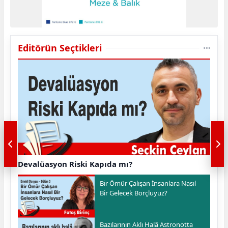
Editörün Seçtikleri
Devalüasyon Riski Kapıda mı?
Bir Ömür Çalışan İnsanlara Nasıl
Bir Gelecek Borçluyuz?
Bazılarının Aklı Halâ Astronotta