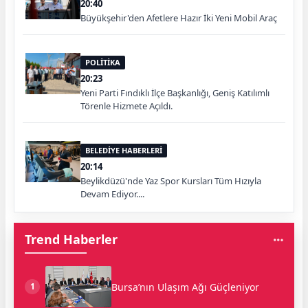
20:40
Büyükşehir'den Afetlere Hazır İki Yeni Mobil Araç
POLİTİKA
20:23
Yeni Parti Fındıklı İlçe Başkanlığı, Geniş Katılımlı
Törenle Hizmete Açıldı.
BELEDİYE HABERLERİ
20:14
Beylikdüzü'nde Yaz Spor Kursları Tüm Hızıyla
Devam Ediyor....
Trend Haberler
Bursa’nın Ulaşım Ağı Güçleniyor
1