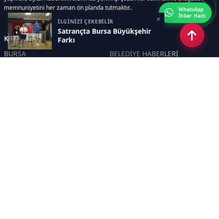
memnuniyetini her zaman ön planda tutmaktır..
WhatsApp
İhbar Hattı
×
İLGİNİZİ ÇEKEBİLİR
Satrançta Bursa Büyükşehir
Kategoriler
Farkı
BURSA
BELEDİYE HABERLERİ
YEREL
POLİTİKA
EKONOMİ
ULUSAL
DÜNYA
GÜNDEM
SON DAKİKA
MANŞET
ASAYİŞ
KÜLTÜR SANAT
TURİZM
TARİH
MAGAZİN
GÜNCEL
RÖPORTAJ
EĞİTİM
KADIN
ÇOCUK
YAŞAM
SAĞLIK