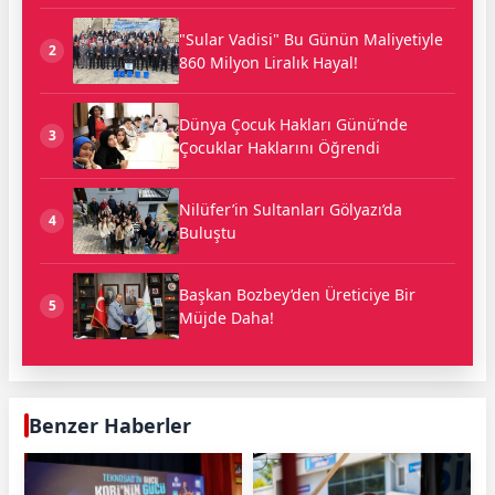
"Sular Vadisi" Bu Günün Maliyetiyle
2
860 Milyon Liralık Hayal!
Dünya Çocuk Hakları Günü’nde
3
Çocuklar Haklarını Öğrendi
Nilüfer’in Sultanları Gölyazı’da
4
Buluştu
Başkan Bozbey’den Üreticiye Bir
5
Müjde Daha!
Benzer Haberler