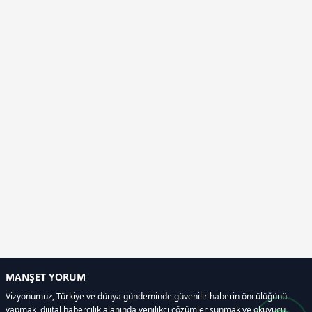
MANŞET YORUM
Vizyonumuz, Türkiye ve dünya gündeminde güvenilir haberin öncülüğünü
yapmak, dijital habercilik alanında yenilikçi çözümler sunmak ve okuyucu