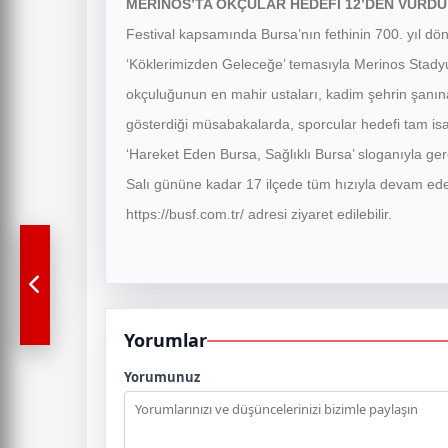
MERİNOS’TA OKÇULAR HEDEFİ 12’DEN VURDU
Festival kapsamında Bursa’nın fethinin 700. yıl d
‘Köklerimizden Geleceğe’ temasıyla Merinos Stadyu
okçuluğunun en mahir ustaları, kadim şehrin şanına 
gösterdiği müsabakalarda, sporcular hedefi tam isab
‘Hareket Eden Bursa, Sağlıklı Bursa’ sloganıyla ger
Salı gününe kadar 17 ilçede tüm hızıyla devam edecek.
https://busf.com.tr/ adresi ziyaret edilebilir.
Yorumlar
Yorumunuz