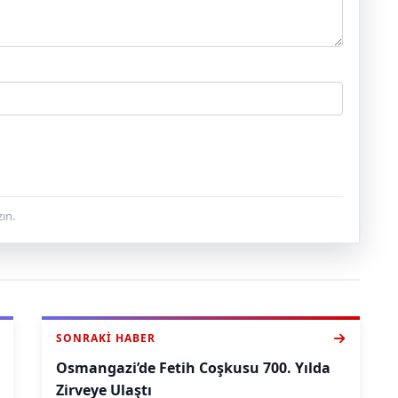
ın.
SONRAKI HABER
Osmangazi’de Fetih Coşkusu 700. Yılda
Zirveye Ulaştı