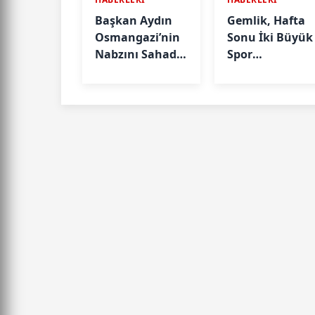
Başkan Aydın
Gemlik, Hafta
Osmangazi’nin
Sonu İki Büyük
Nabzını Sahada
Spor
Tuttu
Organizasyon
Ev Sahipliği
Yapacak