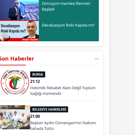
Dönüşüm Hamlesi Resmen
Başladı
Devalüasyon Riski Kapıda mı?
Son Haberler
BURSA
21:12
Hekimlik Rekabet Alanı Değil Toplum
Sağlığı Hizmetidir
BELEDİYE HABERLERİ
21:00
Başkan Aydın Osmangazi’nin Nabzını
Sahada Tuttu