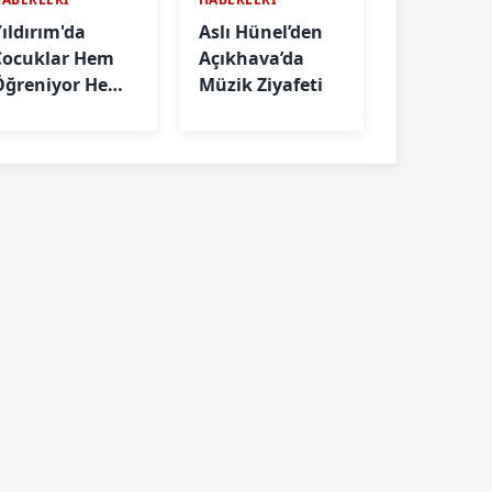
Yıldırım'da
Aslı Hünel’den
Çocuklar Hem
Açıkhava’da
Öğreniyor Hem
Müzik Ziyafeti
Eğleniyor