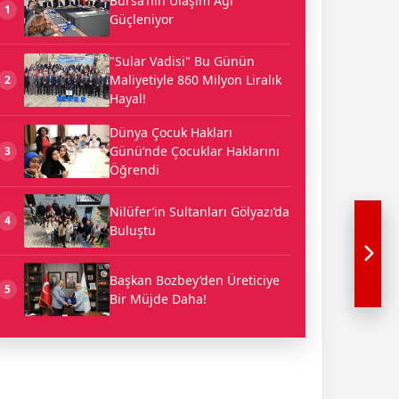
Bursa’nın Ulaşım Ağı
1
Güçleniyor
"Sular Vadisi" Bu Günün
Maliyetiyle 860 Milyon Liralık
2
Hayal!
Dünya Çocuk Hakları
Günü’nde Çocuklar Haklarını
3
Öğrendi
Nilüfer’in Sultanları Gölyazı’da
4
Buluştu
Başkan Bozbey’den Üreticiye
5
Bir Müjde Daha!