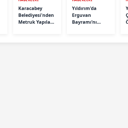
Karacabey
Yıldırım'da
Belediyesi'nden
Erguvan
Metruk Yapılara
Bayramı’nı
una
Geçit Yok
Minyatür
Sanatıyla
Geleceğe
Taşınacak