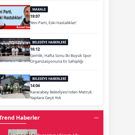
MAKALE
19:07
Yeni Parti, Eski Hastalıklar!
BELEDİYE HABERLERİ
16:12
Gemlik, Hafta Sonu İki Büyük Spor
Organizasyonuna Ev Sahipliği
Yapacak
BELEDİYE HABERLERİ
14:04
Karacabey Belediyesi'nden Metruk
Yapılara Geçit Yok
Trend Haberler