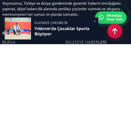
Vizyonumuz, Türkiye ve dünya gündeminde güvenilir haberin öncülüğünü
yapmak, dijital habercilik alanında yenilikçi çözümler sunmak ve okuyucu
memnuniyetini her zaman ön planda tutmaktır..
WhatsApp
İhbar Hattı
×
İLGİNİZİ ÇEKEBİLİR
Yıldırım'da Çocuklar Sporla
Kategoriler
Büyüyor
BURSA
BELEDİYE HABERLERİ
YEREL
POLİTİKA
EKONOMİ
ULUSAL
DÜNYA
GÜNDEM
SON DAKİKA
MANŞET
ASAYİŞ
KÜLTÜR SANAT
TURİZM
TARİH
MAGAZİN
GÜNCEL
RÖPORTAJ
EĞİTİM
KADIN
ÇOCUK