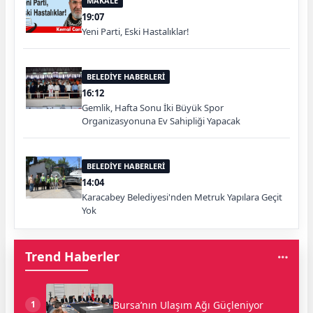
MAKALE
19:07
Yeni Parti, Eski Hastalıklar!
BELEDİYE HABERLERİ
16:12
Gemlik, Hafta Sonu İki Büyük Spor
Organizasyonuna Ev Sahipliği Yapacak
BELEDİYE HABERLERİ
14:04
Karacabey Belediyesi'nden Metruk Yapılara Geçit
Yok
Trend Haberler
Bursa’nın Ulaşım Ağı Güçleniyor
1