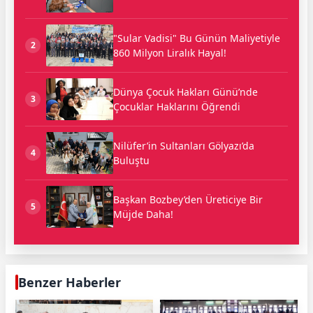
"Sular Vadisi" Bu Günün Maliyetiyle
2
860 Milyon Liralık Hayal!
Dünya Çocuk Hakları Günü’nde
3
Çocuklar Haklarını Öğrendi
Nilüfer’in Sultanları Gölyazı’da
4
Buluştu
Başkan Bozbey’den Üreticiye Bir
5
Müjde Daha!
Benzer Haberler