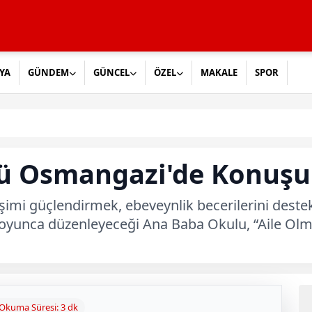
YA
GÜNDEM
GÜNCEL
ÖZEL
MAKALE
SPOR
cü Osmangazi'de Konuşu
tişimi güçlendirmek, ebeveynlik becerilerini destek
a boyunca düzenleyeceği Ana Baba Okulu, “Aile Olm
Okuma Süresi: 3 dk