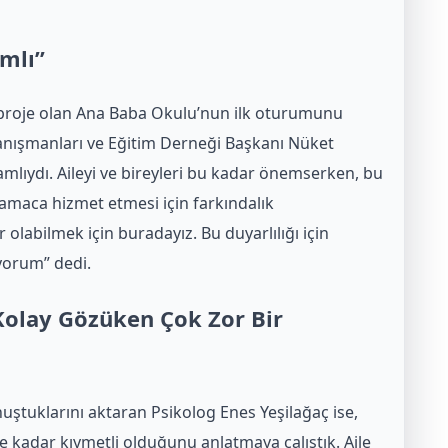
amlı”
r proje olan Ana Baba Okulu’nun ilk oturumunu
Danışmanları ve Eğitim Derneği Başkanı Nüket
amlıydı. Aileyi ve bireyleri bu kadar önemserken, bu
 amaca hizmet etmesi için farkındalık
 olabilmek için buradayız. Bu duyarlılığı için
yorum” dedi.
olay Gözüken Çok Zor Bir
konuştuklarını aktaran Psikolog Enes Yeşilağaç ise,
ne kadar kıymetli olduğunu anlatmaya çalıştık. Aile