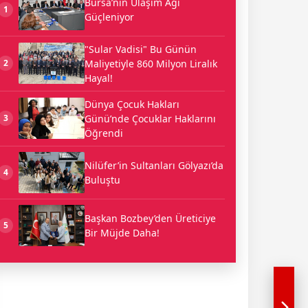
Bursa’nın Ulaşım Ağı
1
Güçleniyor
"Sular Vadisi" Bu Günün
Maliyetiyle 860 Milyon Liralık
2
Hayal!
Dünya Çocuk Hakları
Günü’nde Çocuklar Haklarını
3
Öğrendi
Nilüfer’in Sultanları Gölyazı’da
4
Buluştu
Başkan Bozbey’den Üreticiye
5
Bir Müjde Daha!