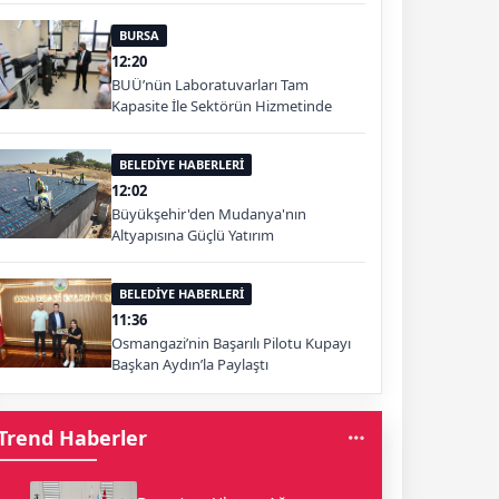
BURSA
12:20
BUÜ’nün Laboratuvarları Tam
Kapasite İle Sektörün Hizmetinde
BELEDİYE HABERLERİ
12:02
Büyükşehir'den Mudanya'nın
Altyapısına Güçlü Yatırım
BELEDİYE HABERLERİ
11:36
Osmangazi’nin Başarılı Pilotu Kupayı
Başkan Aydın’la Paylaştı
Trend Haberler