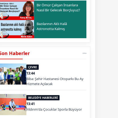
Bir Ömür Çalışan İnsanlara
Nasıl Bir Gelecek Borçluyuz?
Bazılarının Aklı Halâ
Astronotta Kalmış
Son Haberler
ÇEVRE
13:44
Biba: Şehir Hastanesi Otoparkı Bu Ay
Hizmete Açılacak
BELEDİYE HABERLERİ
13:41
Yıldırım'da Çocuklar Sporla Büyüyor