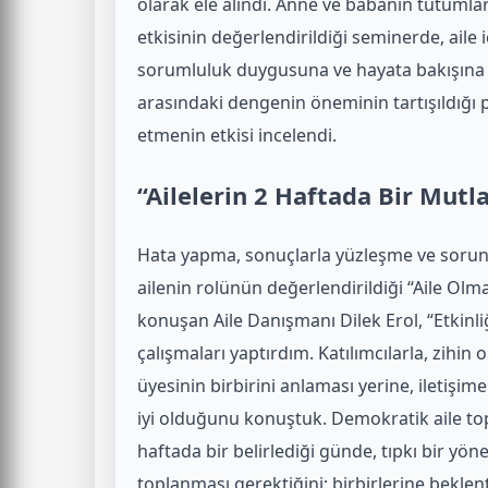
olarak ele alındı. Anne ve babanın tutumları
etkisinin değerlendirildiği seminerde, aile
sorumluluk duygusuna ve hayata bakışına na
arasındaki dengenin öneminin tartışıldığı 
etmenin etkisi incelendi.
“Ailelerin 2 Haftada Bir Mut
Hata yapma, sonuçlarla yüzleşme ve sorun
ailenin rolünün değerlendirildiği “Aile Ol
konuşan Aile Danışmanı Dilek Erol, “Etkinliğ
çalışmaları yaptırdım. Katılımcılarla, zih
üyesinin birbirini anlaması yerine, iletişim
iyi olduğunu konuştuk. Demokratik aile topl
haftada bir belirlediği günde, tıpkı bir yöne
toplanması gerektiğini; birbirlerine beklent