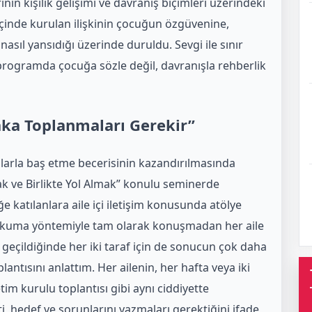
nın kişilik gelişimi ve davranış biçimleri üzerindeki
 içinde kurulan ilişkinin çocuğun özgüvenine,
sıl yansıdığı üzerinde duruldu. Sevgi ile sınır
programda çocuğa sözle değil, davranışla rehberlik
laka Toplanmaları Gerekir”
larla baş etme becerisinin kazandırılmasında
mak ve Birlikte Yol Almak” konulu seminerde
e katılanlara aile içi iletişim konusunda atölye
in okuma yöntemiyle tam olarak konuşmadan her aile
e geçildiğinde her iki taraf için de sonucun çok daha
antısını anlattım. Her ailenin, her hafta veya iki
tim kurulu toplantısı gibi aynı ciddiyette
i, hedef ve sorunlarını yazmaları gerektiğini ifade