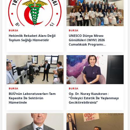
BURSA
BURSA
Hekimlik Rekabet Alanı Değil
UNESCO Dünya Mirası
Toplum Sağlığı Hizmetidir
Gönüllüleri (WHV) 2026
Cumalıkızık Programı
Tamamlandı.
BURSA
BURSA
BUÜ’nün Laboratuvarları Tam
Op. Dr. Nuray Kuzukıran :
Kapasite İle Sektörün
“Önleyici Estetik İle Yaşlanmayı
Hizmetinde
Geciktirebilirsiniz”