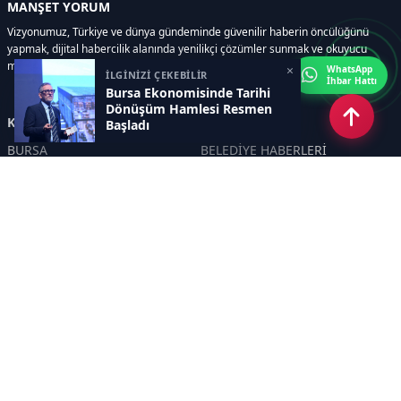
MANŞET YORUM
Vizyonumuz, Türkiye ve dünya gündeminde güvenilir haberin öncülüğünü
yapmak, dijital habercilik alanında yenilikçi çözümler sunmak ve okuyucu
memnuniyetini her zaman ön planda tutmaktır..
×
WhatsApp
İLGİNİZİ ÇEKEBİLİR
İhbar Hattı
Bursa Ekonomisinde Tarihi
Dönüşüm Hamlesi Resmen
Kategoriler
Başladı
BURSA
BELEDİYE HABERLERİ
YEREL
POLİTİKA
EKONOMİ
ULUSAL
DÜNYA
GÜNDEM
SON DAKİKA
MANŞET
ASAYİŞ
KÜLTÜR SANAT
TURİZM
TARİH
MAGAZİN
GÜNCEL
RÖPORTAJ
EĞİTİM