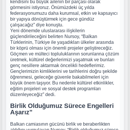
kendisini bu büyük ailenin bir parçası olarak
görmesini istiyoruz. Önümüzdeki üç yılda
federasyonumuzu daha kurumsal, etkin ve kapsayıcı
bir yapıya dönüştürmek için gece gündüz
çalışacağız” diye konuştu.
Yeni dönemde uluslararası ilişkilerin
güçlendirileceğini belirten Nursoy, “Balkan
Türklerinin, Türkiye ile yaşadıkları ülkeler arasında
bir köprü olması için önemli projeler geliştireceğiz.
Göçmen ve mülteci topluluklarının sorunlarına çözüm
üretmek, kültürel değerlerimizi yaşatmak ve bunları
genç nesillere aktarmak öncelikli hedeflerimiz.
Gençlerimizin kimliklerini ve tarihlerini doğru şekilde
öğrenmesi, geleceğe güvenle bakabilmeleri için
büyük önem taşıyor. Bu nedenle kültürel etkinlikler,
eğitim projeleri ve sosyal destek programları
düzenleyeceğiz” dedi.
Birlik Olduğumuz Sürece Engelleri
Aşarız”
Balkan camiasının gücünü birlik ve beraberlikten
aldığını vurgulayan Nursoy, “Birlik olduğumuz sürece