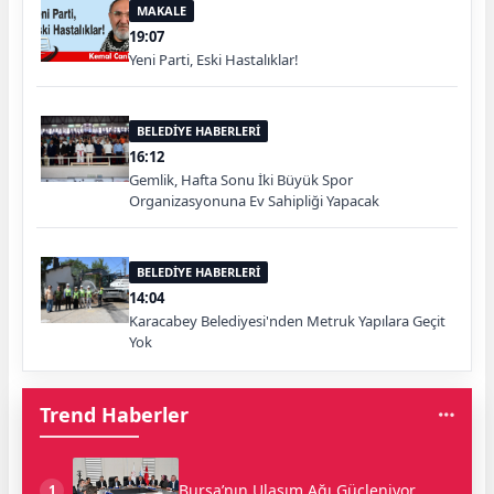
MAKALE
19:07
Yeni Parti, Eski Hastalıklar!
BELEDİYE HABERLERİ
16:12
Gemlik, Hafta Sonu İki Büyük Spor
Organizasyonuna Ev Sahipliği Yapacak
BELEDİYE HABERLERİ
14:04
Karacabey Belediyesi'nden Metruk Yapılara Geçit
Yok
Trend Haberler
Bursa’nın Ulaşım Ağı Güçleniyor
1