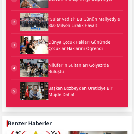
"Sular Vadisi" Bu Günün Maliyetiyle
2
860 Milyon Liralık Hayal!
Dünya Çocuk Hakları Günü’nde
3
Çocuklar Haklarını Öğrendi
Nilüfer’in Sultanları Gölyazı’da
4
Buluştu
Başkan Bozbey’den Üreticiye Bir
5
Müjde Daha!
Benzer Haberler