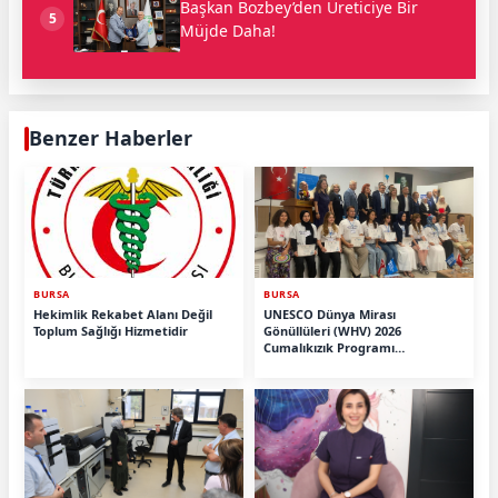
Başkan Bozbey’den Üreticiye Bir
5
Müjde Daha!
Benzer Haberler
BURSA
BURSA
Hekimlik Rekabet Alanı Değil
UNESCO Dünya Mirası
Toplum Sağlığı Hizmetidir
Gönüllüleri (WHV) 2026
Cumalıkızık Programı
Tamamlandı.