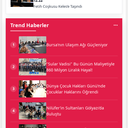
12:22
Fetih Coşkusu Keles’e Taşındı
Trend Haberler
Bursa’nın Ulaşım Ağı Güçleniyor
1
"Sular Vadisi" Bu Günün Maliyetiyle
2
860 Milyon Liralık Hayal!
Dünya Çocuk Hakları Günü’nde
3
Çocuklar Haklarını Öğrendi
Nilüfer’in Sultanları Gölyazı’da
4
Buluştu