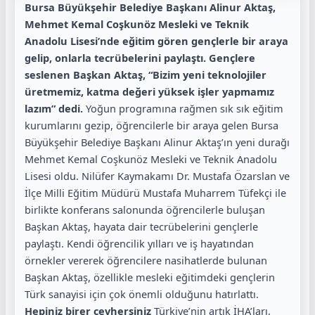
Bursa Büyükşehir Belediye Başkanı Alinur Aktaş,
Mehmet Kemal Coşkunöz Mesleki ve Teknik
Anadolu Lisesi’nde eğitim gören gençlerle bir araya
gelip, onlarla tecrübelerini paylaştı. Gençlere
seslenen Başkan Aktaş, “Bizim yeni teknolojiler
üretmemiz, katma değeri yüksek işler yapmamız
lazım” dedi.
Yoğun programına rağmen sık sık eğitim
kurumlarını gezip, öğrencilerle bir araya gelen Bursa
Büyükşehir Belediye Başkanı Alinur Aktaş’ın yeni durağı
Mehmet Kemal Coşkunöz Mesleki ve Teknik Anadolu
Lisesi oldu. Nilüfer Kaymakamı Dr. Mustafa Özarslan ve
İlçe Milli Eğitim Müdürü Mustafa Muharrem Tüfekçi ile
birlikte konferans salonunda öğrencilerle buluşan
Başkan Aktaş, hayata dair tecrübelerini gençlerle
paylaştı. Kendi öğrencilik yılları ve iş hayatından
örnekler vererek öğrencilere nasihatlerde bulunan
Başkan Aktaş, özellikle mesleki eğitimdeki gençlerin
Türk sanayisi için çok önemli olduğunu hatırlattı.
Hepiniz birer cevhersiniz
Türkiye’nin artık İHA’ları,