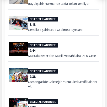
Büyükşehir Harmancık’ta da Yolları Yeniliyor
BELEDİYE HABERLERİ
18:13
Gemlik’te Şahintepe Otokros Heyecanı
BELEDİYE HABERLERİ
17:44
Mustafa Keser’den Müzik ve Kahkaha Dolu Gece
BELEDİYE HABERLERİ
17:38
Osmangazi’de Geleceğin Yüzücüleri Sertifikalarını
Aldı
BELEDİYE HABERLERİ