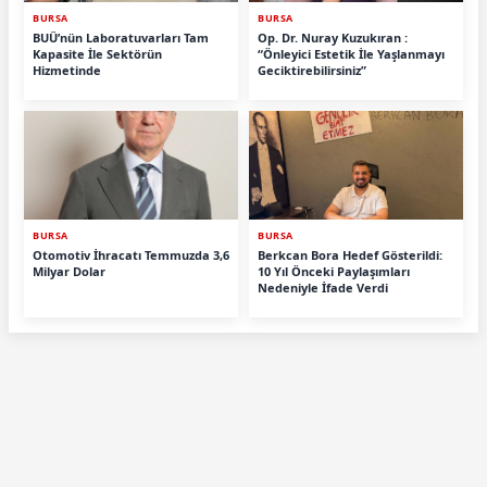
BURSA
BURSA
BUÜ’nün Laboratuvarları Tam
Op. Dr. Nuray Kuzukıran :
Kapasite İle Sektörün
“Önleyici Estetik İle Yaşlanmayı
Hizmetinde
Geciktirebilirsiniz”
BURSA
BURSA
Otomotiv İhracatı Temmuzda 3,6
Berkcan Bora Hedef Gösterildi:
Milyar Dolar
10 Yıl Önceki Paylaşımları
Nedeniyle İfade Verdi