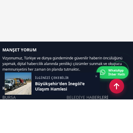
MANŞET YORUM
Vizyonumuz, Türkiye ve dünya gündeminde güvenilir haberin öncülüğünü
yapmak, dijital habercilik alanında yenilikçi çözümler sunmak ve okuyucu
memnuniyetini her zaman ön planda tutmaktır..
WhatsApp
İhbar Hattı
×
İLGİNİZİ ÇEKEBİLİR
Büyükşehir'den İnegöl'e
Kategoriler
Ulaşım Hamlesi
BURSA
BELEDİYE HABERLERİ
YEREL
POLİTİKA
EKONOMİ
ULUSAL
DÜNYA
GÜNDEM