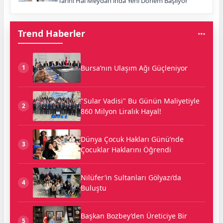
Tarihi Hal Meydan'ında Yeni Dönem Başlıyor
Trend Haberler
Bursa’nın Ulaşım Ağı Güçleniyor
1
"Sular Vadisi" Bu Günün Maliyetiyle
2
860 Milyon Liralık Hayal!
Dünya Çocuk Hakları Günü’nde
3
Çocuklar Haklarını Öğrendi
Nilüfer’in Sultanları Gölyazı’da
4
Buluştu
Başkan Bozbey’den Üreticiye Bir
5