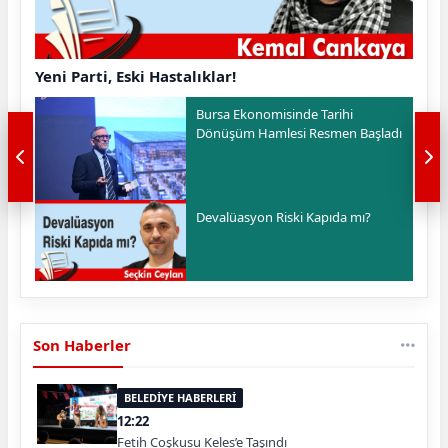
Yeni Parti, Eski Hastalıklar!
Bursa Ekonomisinde Tarihi
Dönüşüm Hamlesi Resmen Başladı
Devalüasyon Riski Kapıda mı?
Son Haberler
BELEDİYE HABERLERİ
12:22
Fetih Coşkusu Keles’e Taşındı