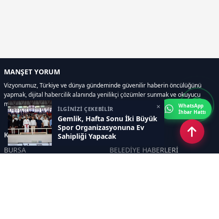
MANŞET YORUM
Vizyonumuz, Türkiye ve dünya gündeminde güvenilir haberin öncülüğünü
yapmak, dijital habercilik alanında yenilikçi çözümler sunmak ve okuyucu
memnuniyetini her zaman ön planda tutmaktır..
×
WhatsApp
İLGİNİZİ ÇEKEBİLİR
İhbar Hattı
Gemlik, Hafta Sonu İki Büyük
Spor Organizasyonuna Ev
Kategoriler
Sahipliği Yapacak
BURSA
BELEDİYE HABERLERİ
YEREL
POLİTİKA
EKONOMİ
ULUSAL
DÜNYA
GÜNDEM
SON DAKİKA
MANŞET