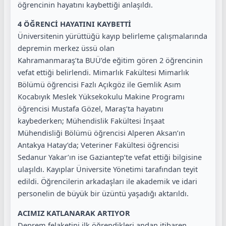
öğrencinin hayatını kaybettiği anlaşıldı.
4 ÖĞRENCİ HAYATINI KAYBETTİ
Üniversitenin yürüttüğü kayıp belirleme çalışmalarında
depremin merkez üssü olan
Kahramanmaraş’ta BUÜ’de eğitim gören 2 öğrencinin
vefat ettiği belirlendi. Mimarlık Fakültesi Mimarlık
Bölümü öğrencisi Fazlı Açıkgöz ile Gemlik Asım
Kocabıyık Meslek Yüksekokulu Makine Programı
öğrencisi Mustafa Gözel, Maraş’ta hayatını
kaybederken; Mühendislik Fakültesi İnşaat
Mühendisliği Bölümü öğrencisi Alperen Aksan’ın
Antakya Hatay’da; Veteriner Fakültesi öğrencisi
Sedanur Yakar’ın ise Gaziantep’te vefat ettiği bilgisine
ulaşıldı. Kayıplar Üniversite Yönetimi tarafından teyit
edildi. Öğrencilerin arkadaşları ile akademik ve idari
personelin de büyük bir üzüntü yaşadığı aktarıldı.
ACIMIZ KATLANARAK ARTIYOR
Deprem felaketini ilk öğrendikleri andan itibaren