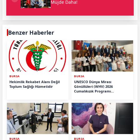
Müjde Daha!
Benzer Haberler
BURSA
BURSA
Hekimlik Rekabet Alanı Değil
UNESCO Dünya Mirası
Toplum Sağlığı Hizmetidir
Gönüllüleri (WHV) 2026
Cumalıkızık Programı
Tamamlandı.
BURSA
BURSA