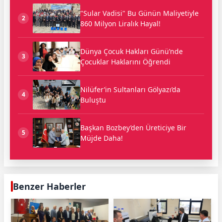
"Sular Vadisi" Bu Günün Maliyetiyle
2
860 Milyon Liralık Hayal!
Dünya Çocuk Hakları Günü’nde
3
Çocuklar Haklarını Öğrendi
Nilüfer’in Sultanları Gölyazı’da
4
Buluştu
Başkan Bozbey’den Üreticiye Bir
5
Müjde Daha!
Benzer Haberler