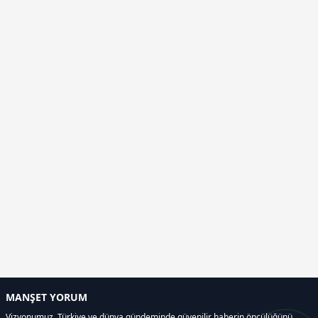
MANŞET YORUM
Vizyonumuz, Türkiye ve dünya gündeminde güvenilir haberin öncülüğünü