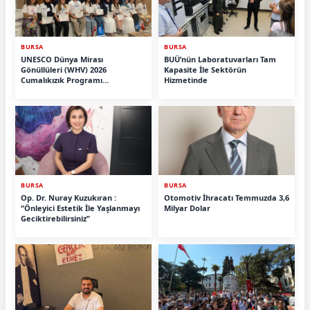
BURSA
BURSA
UNESCO Dünya Mirası
BUÜ’nün Laboratuvarları Tam
Gönüllüleri (WHV) 2026
Kapasite İle Sektörün
Cumalıkızık Programı
Hizmetinde
Tamamlandı.
BURSA
BURSA
Op. Dr. Nuray Kuzukıran :
Otomotiv İhracatı Temmuzda 3,6
“Önleyici Estetik İle Yaşlanmayı
Milyar Dolar
Geciktirebilirsiniz”