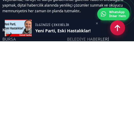
yapmak, dijital habercilik alanında yenilikçi çözümler sunmak ve okuyucu
memnuniyetini her zaman ön planda tutmaktır..
WhatsApp
İhbar Hattı
×
İLGİNİZİ ÇEKEBİLİR
Kategoriler
Yeni Parti, Eski Hastalıklar!
BURSA
BELEDİYE HABERLERİ
YEREL
POLİTİKA
EKONOMİ
ULUSAL
DÜNYA
GÜNDEM
SON DAKİKA
MANŞET
ASAYİŞ
KÜLTÜR SANAT
TURİZM
TARİH
MAGAZİN
GÜNCEL
RÖPORTAJ
EĞİTİM
KADIN
ÇOCUK