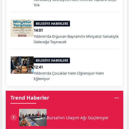
Yok
BELEDİYE HABERLERİ
14:01
Yıldırım'da Erguvan Bayramı’nı Minyatür Sanatıyla
Geleceğe Taşınacak
BELEDİYE HABERLERİ
12:41
Yıldırım'da Çocuklar Hem Öğreniyor Hem
Eğleniyor
Trend Haberler
Bursa’nın Ulaşım Ağı Güçleniyor
1