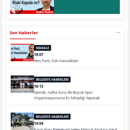
Son Haberler
MAKALE
19:07
Yeni Parti, Eski Hastalıklar!
BELEDİYE HABERLERİ
16:12
Gemlik, Hafta Sonu İki Büyük Spor
Organizasyonuna Ev Sahipliği Yapacak
BELEDİYE HABERLERİ
14:04
Karacabey Belediyesi'nden Metruk Yapılara Geçit