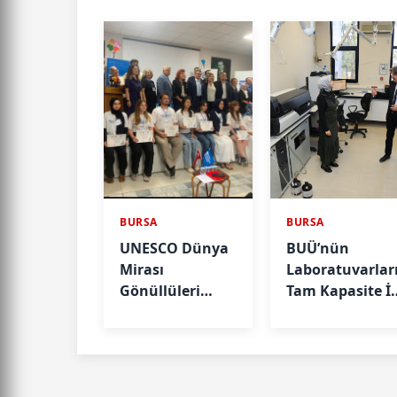
BURSA
BURSA
UNESCO Dünya
BUÜ’nün
Mirası
Laboratuvarlar
Gönüllüleri
Tam Kapasite İl
(WHV) 2026
Sektörün
Cumalıkızık
Hizmetinde
Programı
Tamamlandı.