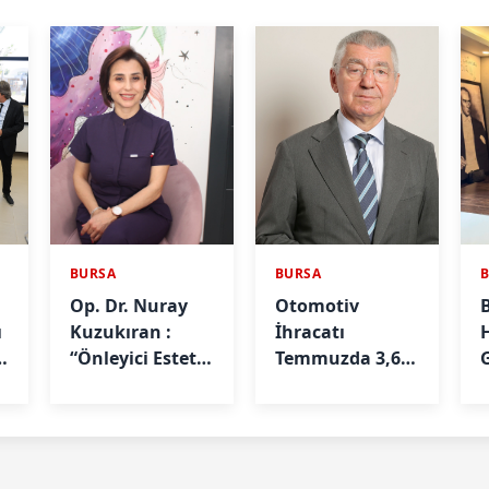
BURSA
BURSA
Op. Dr. Nuray
Otomotiv
ı
Kuzukıran :
İhracatı
e
“Önleyici Estetik
Temmuzda 3,6
G
İle Yaşlanmayı
Milyar Dolar
Geciktirebilirsiniz”