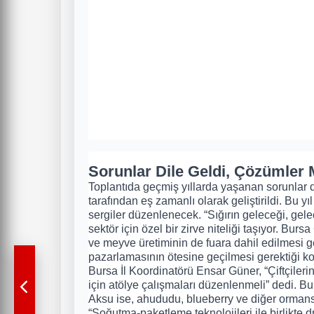
Sorunlar Dile Geldi, Çözümler M
Toplantıda geçmiş yıllarda yaşanan sorunlar di
tarafından eş zamanlı olarak geliştirildi. Bu yı
sergiler düzenlenecek. “Sığırın geleceği, gele
sektör için özel bir zirve niteliği taşıyor. B
ve meyve üretiminin de fuara dahil edilmesi ge
pazarlamasının ötesine geçilmesi gerektiği k
Bursa İl Koordinatörü Ensar Güner, “Çiftçiler
için atölye çalışmaları düzenlenmeli” dedi. B
Aksu ise, ahududu, blueberry ve diğer ormansı 
“Soğutma-paketleme teknolojileri ile birlikte dr