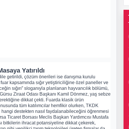
asaya Yatırıldı
le getirildi, çözüm önerileri ise danışma kurulu
l fuar kapsamında sığır yetiştiriciliğine özel paneller ve
ceğin sığırı” sloganıyla planlanan hayvancılık bölümü,
ursa Gürsu Ziraat Odası Başkanı Kamil Dönmez, yaş sebze
rektiğine dikkat çekti. Fuarda klasik ürün
onusunda tüm katılımcılar hemfikir olurken, TKDK
in hangi destekten nasıl faydalanabileceğini öğrenmesi
ursa Ticaret Borsası Meclis Başkan Yardımcısı Mustafa
bitkilerin ihracat potansiyeline dikkat çekerek,
on gibi yenilikçi tarım teknolojileri üreten firmalar da