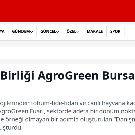
YA
GÜNDEM
GÜNCEL
ÖZEL
MAKALE
SPOR
Birliği AgroGreen Bursa
olojilerinden tohum-fide-fidan ve canlı hayvana 
groGreen Fuarı, sektörde adeta bir dönüm noktası
e’de örneği olmayan bir adımla oluşturulan “Danış
luşturdu.