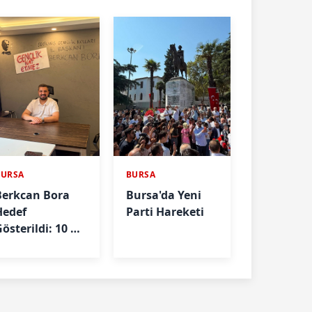
BURSA
BURSA
Berkcan Bora
Bursa'da Yeni
Hedef
Parti Hareketi
österildi: 10 Yıl
Önceki
Paylaşımları
Nedeniyle İfade
Verdi