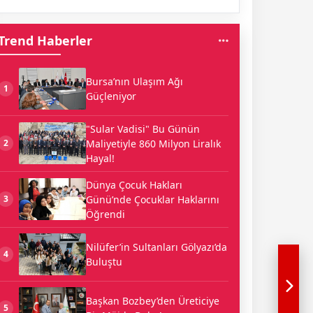
Trend Haberler
Bursa’nın Ulaşım Ağı
1
Güçleniyor
"Sular Vadisi" Bu Günün
Maliyetiyle 860 Milyon Liralık
2
Hayal!
Dünya Çocuk Hakları
Günü’nde Çocuklar Haklarını
3
Öğrendi
Nilüfer’in Sultanları Gölyazı’da
4
Buluştu
Başkan Bozbey’den Üreticiye
5