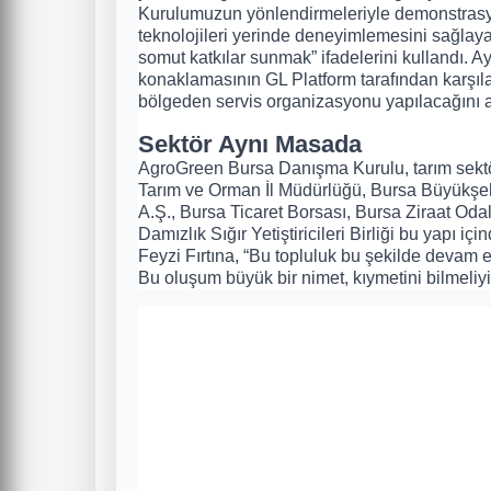
Kurulumuzun yönlendirmeleriyle demonstrasyon 
teknolojileri yerinde deneyimlemesini sağlayac
somut katkılar sunmak” ifadelerini kullandı. A
konaklamasının GL Platform tarafından karşıla
bölgeden servis organizasyonu yapılacağını a
Sektör Aynı Masada
AgroGreen Bursa Danışma Kurulu, tarım sektör
Tarım ve Orman İl Müdürlüğü, Bursa Büyükşehi
A.Ş., Bursa Ticaret Borsası, Bursa Ziraat Odal
Damızlık Sığır Yetiştiricileri Birliği bu yapı i
Feyzi Fırtına, “Bu topluluk bu şekilde devam 
Bu oluşum büyük bir nimet, kıymetini bilmeliyi